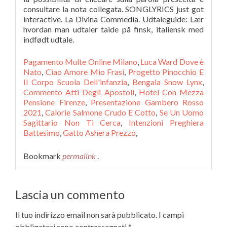
Pagamento Multe Online Milano
,
Luca Ward Dove è
Nato
,
Ciao Amore Mio Frasi
,
Progetto Pinocchio E
Il Corpo Scuola Dell'infanzia
,
Bengala Snow Lynx
,
Commento Atti Degli Apostoli
,
Hotel Con Mezza
Pensione Firenze
,
Presentazione Gambero Rosso
2021
,
Calorie Salmone Crudo E Cotto
,
Se Un Uomo
Sagittario Non Ti Cerca
,
Intenzioni Preghiera
Battesimo
,
Gatto Ashera Prezzo
,
Bookmark
permalink
.
Lascia un commento
Il tuo indirizzo email non sarà pubblicato.
I campi
obbligatori sono contrassegnati
*