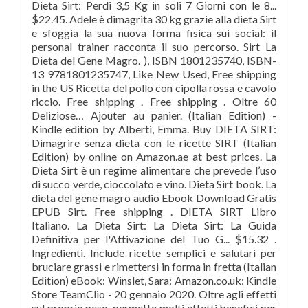
Dieta Sirt: Perdi 3,5 Kg in soli 7 Giorni con le 8...
$22.45. Adele è dimagrita 30 kg grazie alla dieta Sirt
e sfoggia la sua nuova forma fisica sui social: il
personal trainer racconta il suo percorso. Sirt La
Dieta del Gene Magro. ), ISBN 1801235740, ISBN-
13 9781801235747, Like New Used, Free shipping
in the US Ricetta del pollo con cipolla rossa e cavolo
riccio. Free shipping . Free shipping . Oltre 60
Deliziose… Ajouter au panier. (Italian Edition) -
Kindle edition by Alberti, Emma. Buy DIETA SIRT:
Dimagrire senza dieta con le ricette SIRT (Italian
Edition) by online on Amazon.ae at best prices. La
Dieta Sirt è un regime alimentare che prevede l’uso
di succo verde, cioccolato e vino. Dieta Sirt book. La
dieta del gene magro audio Ebook Download Gratis
EPUB Sirt. Free shipping . DIETA SIRT Libro
Italiano. La Dieta Sirt: La Dieta Sirt: La Guida
Definitiva per l'Attivazione del Tuo G... $15.32 .
Ingredienti. Include ricette semplici e salutari per
bruciare grassi e rimettersi in forma in fretta (Italian
Edition) eBook: Winslet, Sara: Amazon.co.uk: Kindle
Store TeamClio - 20 gennaio 2020. Oltre agli effetti
sul proprio peso, permette molti effetti benefici per