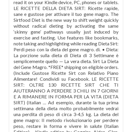
read it on your Kindle device, PC, phones or tablets.
LE RICETTE DELLA DIETA SIRT: Ricette rapide,
sane e gustose per attivare il tuo gene magro. The
Sirtfood Diet is the new way to shift weight quickly
without radical dieting by activating the same
‘skinny gene’ pathways usually just induced by
exercise and fasting. Use features like bookmarks,
note taking and highlighting while reading Dieta Sirt:
Perdi peso con la dieta del gene magro. di. • Dieta:
La porzione sulla dieta di Dieta di 3 Settimane è
semplicemente quello — La vera dieta. Sirt La Dieta
del Gene Magro. *FREE* shipping on eligible orders.
(Include Gustose Ricette Sirt con Relativo Piano
Alimentare! Condividi su Facebook. LE RICETTE
SIRT: OLTRE 130 RICETTE SIRT CHE TI
AIUTERANNO A PERDERE 3 CHILI IN 7 GIORNI
E A RIMANERE IN FORMA PER LA VITA (DIETA
SIRT) (Italian … Ad esempio, durante la tua prima
settimana della dieta molto probabilmente vedrai
una perdita di peso di circa 3-4,5 kg. La dieta del
gene magro: Il metodo rivoluzionario per perdere
peso, restare in forma e vivere in salute (Italian
Edition) - Kindle edition by Goggins, Aidan, Glen,