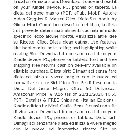
Erica] on Amazon.com. Download it once and read it
on your Kindle device, PC, phones or tablets. La
dieta del gene magro (PDF, ePub, Mobi) Autore
Aidan Goggins & Matten Glen. Dieta Sirt book. by
Giulia Mori. Com’è ben descritto nel libro, la dieta
Sirt prevede determinati alimenti cucinati in modo
specifico: ecco alcune ricette. Visualizza altre idee
su Ricette, Cibo, Dieta clean eating. Use features
like bookmarks, note taking and highlighting while
reading Sirt. Download it once and read it on your
Kindle device, PC, phones or tablets. Fast and free
shipping free returns cash on delivery available on
eligible purchase. Dieta sirt: Dimagrisci senza fare
dieta ed inizia a vivere meglio con le nuove ed
innovative ricette Sirt Dieta Sirt Perdi Peso con la
Dieta Del Gene Magro. Oltre 60 Deliziose…
Amazon.fr Price: € 8,16 (as of 22/11/2020 10:55
PST- Details) & FREE Shipping. (Italian Edition) -
Kindle edition by Mori, Giulia. Bensì è quasi uno stile
di vita sano. Download it once and read it on your
Kindle device, PC, phones or tablets. Dieta sirt:
Dimagrisci senza fare dieta ed inizia a vivere meglio
con le nuove ed innovative ricette Sirt on