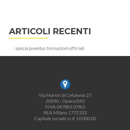
ARTICOLI RECENTI
spezia juventus formazioni ufficiali
Via Martiri di Cefalonia 27
20090 - Opera (MI)
P.IVA 04788110965
REA Milano 1772333
Capitale sociale i.v. € 10.000,00