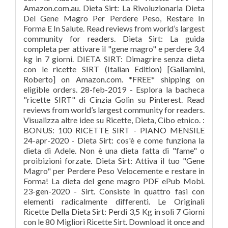
Amazon.com.au. Dieta Sirt: La Rivoluzionaria Dieta
Del Gene Magro Per Perdere Peso, Restare In
Forma E In Salute. Read reviews from world’s largest
community for readers. Dieta Sirt: La guida
completa per attivare il "gene magro" e perdere 3,4
kg in 7 giorni. DIETA SIRT: Dimagrire senza dieta
con le ricette SIRT (Italian Edition) [Gallamini,
Roberto] on Amazon.com. *FREE* shipping on
eligible orders. 28-feb-2019 - Esplora la bacheca
"ricette SIRT" di Cinzia Golin su Pinterest. Read
reviews from world’s largest community for readers.
Visualizza altre idee su Ricette, Dieta, Cibo etnico. :
BONUS: 100 RICETTE SIRT - PIANO MENSILE
24-apr-2020 - Dieta Sirt: cos'è e come funziona la
dieta di Adele. Non è una dieta fatta di "fame" o
proibizioni forzate. Dieta Sirt: Attiva il tuo "Gene
Magro" per Perdere Peso Velocemente e restare in
Forma! La dieta del gene magro PDF ePub Mobi.
23-gen-2020 - Sirt. Consiste in quattro fasi con
elementi radicalmente differenti. Le Originali
Ricette Della Dieta Sirt: Perdi 3,5 Kg in soli 7 Giorni
con le 80 Migliori Ricette Sirt. Download it once and