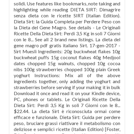
solidi. Use features like bookmarks, note taking and
highlighting while reading DIETA SIRT: Dimagrire
senza dieta con le ricette SIRT (Italian Edition).
Dieta Sirt: la Guida Completa per Perdere Peso con
la Dieta del Gene Magro. See details - Le Originali
Ricette Della Dieta Sirt: Perdi 3,5 Kg in soli 7 Giorni
con le 8... See all 2 brand new listings. La dieta del
gene magro pdf gratis italiano Sirt. 17-gen-2017 -
Sirt Muesli Ingredients: 20g buckwheat flakes 10g
buckwheat puffs 15g coconut flakes 40g Medjool
dates chopped 15g walnuts, chopped 10g cocoa
nibs 100g strawberries chopped 100g plain Greek
yoghurt Instructions: Mix all of the above
ingredients together, only adding the yoghurt and
strawberries before serving if your making it in bulk
Download it once and read it on your Kindle device,
PC, phones or tablets. Le Originali Ricette Della
Dieta Sirt: Perdi 3,5 Kg in soli 7 Giorni con le 8...
$22.44. La dieta Sirt è riconosciuta ormai come
efficace e funzionale. Dieta Sirt: Guida per perdere
peso, bruciare grassi riattivare il metabolismo con
deliziose e semplici ricette (Italian Edition) [Foster,