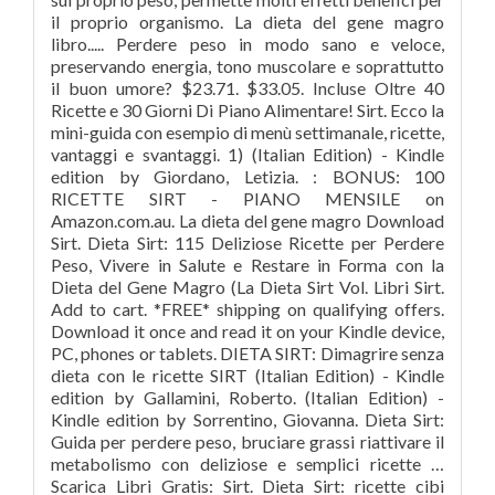
il proprio organismo. La dieta del gene magro
libro..... Perdere peso in modo sano e veloce,
preservando energia, tono muscolare e soprattutto
il buon umore? $23.71. $33.05. Incluse Oltre 40
Ricette e 30 Giorni Di Piano Alimentare! Sirt. Ecco la
mini-guida con esempio di menù settimanale, ricette,
vantaggi e svantaggi. 1) (Italian Edition) - Kindle
edition by Giordano, Letizia. : BONUS: 100
RICETTE SIRT - PIANO MENSILE on
Amazon.com.au. La dieta del gene magro Download
Sirt. Dieta Sirt: 115 Deliziose Ricette per Perdere
Peso, Vivere in Salute e Restare in Forma con la
Dieta del Gene Magro (La Dieta Sirt Vol. Libri Sirt.
Add to cart. *FREE* shipping on qualifying offers.
Download it once and read it on your Kindle device,
PC, phones or tablets. DIETA SIRT: Dimagrire senza
dieta con le ricette SIRT (Italian Edition) - Kindle
edition by Gallamini, Roberto. (Italian Edition) -
Kindle edition by Sorrentino, Giovanna. Dieta Sirt:
Guida per perdere peso, bruciare grassi riattivare il
metabolismo con deliziose e semplici ricette …
Scarica Libri Gratis: Sirt. Dieta Sirt: ricette cibi