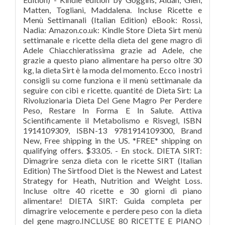
Matten, Togliani, Maddalena. Incluse Ricette e
Menù Settimanali (Italian Edition) eBook: Rossi,
Nadia: Amazon.co.uk: Kindle Store Dieta Sirt menù
settimanale e ricette della dieta del gene magro di
Adele Chiacchieratissima grazie ad Adele, che
grazie a questo piano alimentare ha perso oltre 30
kg, la dieta Sirt è la moda del momento. Ecco i nostri
consigli su come funziona e il menù settimanale da
seguire con cibi e ricette. quantité de Dieta Sirt: La
Rivoluzionaria Dieta Del Gene Magro Per Perdere
Peso, Restare In Forma E In Salute. Attiva
Scientificamente il Metabolismo e Risvegl, ISBN
1914109309, ISBN-13 9781914109300, Brand
New, Free shipping in the US. *FREE* shipping on
qualifying offers. $33.05. - En stock. DIETA SIRT:
Dimagrire senza dieta con le ricette SIRT (Italian
Edition) The Sirtfood Diet is the Newest and Latest
Strategy for Heath, Nutrition and Weight Loss.
Incluse oltre 40 ricette e 30 giorni di piano
alimentare! DIETA SIRT: Guida completa per
dimagrire velocemente e perdere peso con la dieta
del gene magro.INCLUSE 80 RICETTE E PIANO