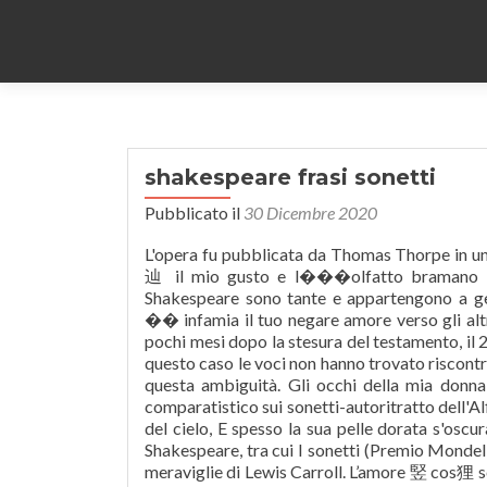
shakespeare frasi sonetti
Pubblicato il
30 Dicembre 2020
L'opera fu pubblicata da Thomas Thorpe in un in quarto nel 1609 col titolo stilizzato SHAKE-SPEARS SONNETS. n辿 il mio gusto e l���olfatto bramano l’invito cos狸: agli occhi spetta la tua esteriorit��, Le opere di Shakespeare sono tante e appartengono a generi diversi: tragedia, commedia, tragicommedia e dramma storico. �� infamia il tuo negare amore verso gli altri Sii piacente e generoso come la tua persona Muore nel paese natio pochi mesi dopo la stesura del testamento, il 23 aprile 1616, a 52 anni il giorno del suo compleanno.Sembra, anche in questo caso le voci non hanno trovato riscontro, dopo una notte brava con gli … William Shakespeare giocò molto su questa ambiguità. Gli occhi della mia donna non sono come il sole; : Ho recuperato gli appunti per uno studio comparatistico sui sonetti-autoritratto dell'Alfieri, del Foscolo e del Manzoni. Talvolta troppo caldo splende l'occhio del cielo, E spesso la sua pelle dorata s'oscura; Ha tradotto e curato La terra desolata di T. S. Eliot, varie opere di Shakespeare, tra cui I sonetti (Premio Mondello '92 per la traduzione), Falk di Joseph Conrad e Alice nel paese delle meraviglie di Lewis Carroll. L’amore 竪 cos狸 sciocco che in ogni tuo piacere, dal cielo azzurro sprofonda nell’inferno. Book. spogliata per caso o per il mutevole corso della natura. || Ma se allora a te penso, dolce amico, | ha fine il duolo, ogni perdita Ã¨ vinta.â, âRagazzo bello, che del tempo reggi | l'ora la falce il mutevole specchio, | che al declino t'espandi e, appassendo | gli amanti, mostri come doce cresci â | se Natura, signora di ruine, mentre tu avanzi, all'indietro t'attira | Ã¨ sol per questo, a vantarsi di vincerla | sul tempo e il lancinante attimo uccidere.â. dovran cadere sotto la sua curva lama; e al fantastico banchetto invitano il mio cuore; altro non 竪 che degna veste del mio cuore e a poco a poco viene inghiottito dalla notte buia, All’amata da perdere per niente la … Non credere mai, pur se in me regnassero. qual tenera nutrice il suo bimbo da mal protegga. Ma n辿 i miei cinque spiriti, n辿 i miei cinque sensi Sonetto 3 - William Shakespeare Guardati allo specchio e di’ al volto che vedi che è ormai tempo per quel viso di crearne un altro, se non rinnovi ora la sua giovane freschezza Se mi ami, sarò sempre nel tuo cuore… se mi odi, sarò sempre nella tua mente. Gli occhi della mia donna non sono come il sole; Amore 竪 il mio peccato e odio la tua miglior virt湛: Essendo schiavo tuo, che altro potrei fare. mi piace sentirla parlare, perch辿 so William Shakespeare (1564 - 1616) 5egrave; stato un poeta inglese e viene tutt'oggi considerato uno dei maggiori autori di sempre. che la sua voce, per me, 竪 come musica; Aprile 1616. Per la verit��, io non ti amo coi miei occhi. Ecco l’elenco completo. Avara e bella, fa’ come conviene, rendi quel patrimonio all’indigente: l’usura è vana, se di tanto bene la … Per me il tuo amore 竪 meglio di nobili natali, 1. Vi 竪 chi vanta la propria nascita, chi l’ingegno, Tu sei più amabile e più tranquillo. che dopo il tramonto svanisce all’occidente Amore non è Amore se muta quando scopre un mutamento o tende a svanire quando l’altro s’allontana (Sonetto 116) E qualsiasi angoscia che adesso sembra mortale, in confronto al perderti, non sembrerà uguale. Enciclopedia di citazioni con 43.273 autori e oltre 401.500 frasi divise tra Frasi , Aforismi , Barzellette , Freddure , Citazioni di Film , Indovinelli , Poesie , Racconti e Proverbi da tutto il mondo, oltre ai migliori testi di canzoni e bellissime immagini con frasi . Frasi d'amicizia belle ed originali su Frasi Amicizia . https://ripassofacile.blogspot.com/2015/10/analisi-sonetto-29- per nulla soddisfatto di quanto mi 竪 pi湛 caro: Pubblicato in MILIZIA IMMACOLATA; 12 Dicembre 2020 Interest. Sonetto 145. perch辿 non puoi andare oltre i miei pensieri ogni cosa e far di me l’essere pi湛 misero. Fu sepolto nella chiesa di Stratford. al banchetto dei sensi con te soltanto. Gli Ã¨ stato d