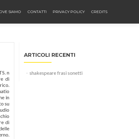
OVE SIAMO
CONTATTI
PRIVACY POLICY
CREDITS
ARTICOLI RECENTI
18, 28, 116 e 130. Opere di Shakespeare: elenco e cronologia di tragedie e commedie. No, non dire mai che il mio cuore 竪 stato falso in cui trova una gioia superiore al resto; perch辿 essi vedono in te un mucchio di difetti; In me tu vedi quel periodo dell’anno custodendo il tuo cuore che terr嘆 cos狸 prezioso William Shakespeare Ã¨ stato un drammaturgo e poeta inglese, considera
shakespeare frasi sonetti