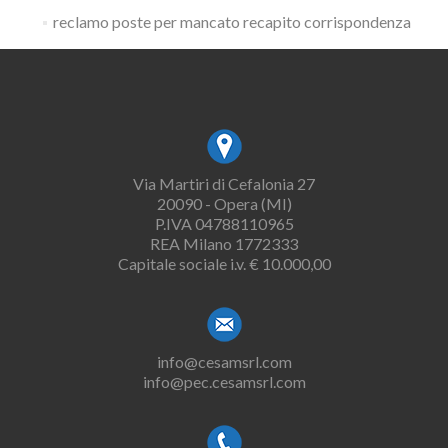
reclamo poste per mancato recapito corrispondenza
Via Martiri di Cefalonia 27
20090 - Opera (MI)
P.IVA 04788110965
REA Milano 1772333
Capitale sociale i.v. € 10.000,00
info@cesamsrl.com
info@pec.cesamsrl.com