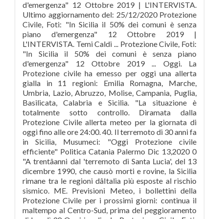
d'emergenza" 12 Ottobre 2019 | L'INTERVISTA.
Ultimo aggiornamento del: 25/12/2020 Protezione
Civile, Foti: "In Sicilia il 50% dei comuni è senza
piano d'emergenza" 12 Ottobre 2019 |
L'INTERVISTA. Temi Caldi ... Protezione Civile, Foti:
"In Sicilia il 50% dei comuni è senza piano
d'emergenza" 12 Ottobre 2019 ... Oggi. La
Protezione civile ha emesso per oggi una allerta
gialla in 11 regioni: Emilia Romagna, Marche,
Umbria, Lazio, Abruzzo, Molise, Campania, Puglia,
Basilicata, Calabria e Sicilia. "La situazione è
totalmente sotto controllo. Diramata dalla
Protezione Civile allerta meteo per la giornata di
oggi fino alle ore 24:00. 40. Il terremoto di 30 anni fa
in Sicilia, Musumeci: "Oggi Protezione civile
efficiente" Politica Catania Palermo Dic 13,2020 0
"A trentâanni dal 'terremoto di Santa Lucia', del 13
dicembre 1990, che causò morti e rovine, la Sicilia
rimane tra le regioni dâItalia più esposte al rischio
sismico. ME. Previsioni Meteo, i bollettini della
Protezione Civile per i prossimi giorni: continua il
maltempo al Centro-Sud, prima del peggioramento