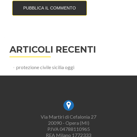
ARTICOLI RECENTI
protezione civile sicilia oggi
Via Martiri di Cefalonia 27
20090 - Opera (MI)
P.IVA 04788110965
REA Milano 1772333