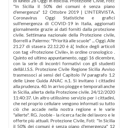
di lunedì 28 Oggi in edicola. Protezione Civile, Foti:
"In Sicilia il 50% dei comuni è senza piano
d'emergenza" 12 Ottobre 2019 | L'INTERVISTA.
Coronavirus Oggi Statistiche e grafici
sull'emergenza di COVID-19 in Italia, aggiornati
giornalmente grazie ai dati forniti dalla protezione
civile. Settimana nazionale della Protezione civile,
Borrelli a Palermo: "Priorità alle scuole" ... Oggi. Alle
21.27 di stasera 22.12.20 è â¦ Indice degli articoli
con tag «Protezione Civile», in ordine cronologico .
Quinto ed ultimo appuntamento, oggi 16 dicembre,
con la serie di incontri formativi con gli studenti
dellâI.I.S.S. Protezione Civile Regione Sicilia Avviso
trasmessoci ai sensi del Capitolo IV paragrafo 1.2
delle Linee Guida ANAC n.1. Si invitano i cittadini
alla prudenza. 40. In arrivo piogge e temporali anche
in Sicilia, allerta della Protezione civile. 24/12/2020
11:40:37. Un altro utilissimo servizio per i cittadini,
che nel proprio cellulare vengono informati su tutto
ciò che accade nella nostra regione e le varie
"allerte". RG. Jooble - la ricerca facile del lavoro e le
offerte più attuali. Protezione Civile, Foti: "In Sicilia
il 50% dei comuni è senza piano d'emergenza" 12