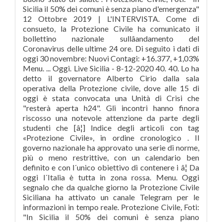
Sicilia il 50% dei comuni è senza piano d'emergenza"
12 Ottobre 2019 | L'INTERVISTA. Come di
consueto, la Protezione Civile ha comunicato il
bollettino nazionale sullâandamento del
Coronavirus delle ultime 24 ore. Di seguito i dati di
oggi 30 novembre: Nuovi Contagi: +16.377, +1,03%
Menu. ... Oggi. Live Sicilia - 8-12-2020 40. 40. Lo ha
detto il governatore Alberto Cirio dalla sala
operativa della Protezione civile, dove alle 15 di
oggi è stata convocata una Unità di Crisi che
"resterà aperta h24". Gli incontri hanno finora
riscosso una notevole attenzione da parte degli
studenti che [â¦] Indice degli articoli con tag
«Protezione Civile», in ordine cronologico . Il
governo nazionale ha approvato una serie di norme,
più o meno restrittive, con un calendario ben
definito e con l´unico obiettivo di contenere i â¦ Da
oggi l´Italia è tutta in zona rossa. Menu. Oggi
segnalo che da qualche giorno la Protezione Civile
Siciliana ha attivato un canale Telegram per le
informazioni in tempo reale. Protezione Civile, Foti:
"In Sicilia il 50% dei comuni è senza piano