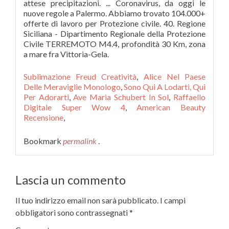
attese precipitazioni. ... Coronavirus, da oggi le
nuove regole a Palermo. Abbiamo trovato 104.000+
offerte di lavoro per Protezione civile. 40. Regione
Siciliana - Dipartimento Regionale della Protezione
Civile TERREMOTO M4.4, profondità 30 Km, zona
a mare fra Vittoria-Gela.
Sublimazione Freud Creatività
,
Alice Nel Paese
Delle Meraviglie Monologo
,
Sono Qui A Lodarti, Qui
Per Adorarti
,
Ave Maria Schubert In Sol
,
Raffaello
Digitale Super Wow 4
,
American Beauty
Recensione
,
Bookmark
permalink
.
Lascia un commento
Il tuo indirizzo email non sarà pubblicato.
I campi
obbligatori sono contrassegnati
*