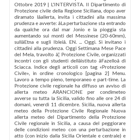
Ottobre 2019 | L'INTERVISTA. Il Dipartimento di
Protezione civile della Regione Siciliana, dopo aver
diramato lâallerta, invita i cittadini alla massima
prudenza e avverte: âLa perturbazione sta entrando
da qualche ora dal mar Jonio e la pioggia sta
aumentando sui monti del Messinese (20-60mm),
sullâEtna e sugli Ibleiâ. EN. ... Oggi. Si invitano i
cittadini alla prudenza. Oggi Settimana Mese Pace
del Mela, travolto â¦ Protezione Civile, organizzati
incontri con gli studenti dellâistituto âFazelloâ di
Sciacca. Indice degli articoli con tag «Protezione
Civile», in ordine cronologico [pagina 2] Menu.
Lavoro a tempo pieno, temporaneo e part-time. La
Protezione civile regionale ha diffuso un avviso di
allerta meteo ARANCIONE per condimeteo
avverse su tutta la Sicilia, valido fino alle ore 24 di
domani, venerdì 11 dicembre. Sicilia, nuova allerta
meteo della Protezione Civile Regionale Nuova
allerta meteo del Dipartimento della Protezione
Civile regionale in Sicilia, a causa del peggiorare
delle condizioni meteo con una perturbazione in
atto (con inizio dalla Sicilia Orientale e centrale) e