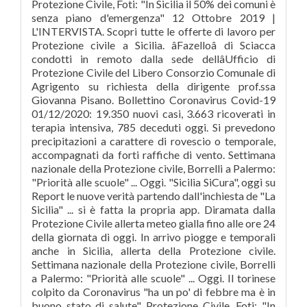
Protezione Civile, Foti: "In Sicilia il 50% dei comuni è
senza piano d'emergenza" 12 Ottobre 2019 |
L'INTERVISTA. Scopri tutte le offerte di lavoro per
Protezione civile a Sicilia. âFazelloâ di Sciacca
condotti in remoto dalla sede dellâUfficio di
Protezione Civile del Libero Consorzio Comunale di
Agrigento su richiesta della dirigente prof.ssa
Giovanna Pisano. Bollettino Coronavirus Covid-19
01/12/2020: 19.350 nuovi casi, 3.663 ricoverati in
terapia intensiva, 785 deceduti oggi. Si prevedono
precipitazioni a carattere di rovescio o temporale,
accompagnati da forti raffiche di vento. Settimana
nazionale della Protezione civile, Borrelli a Palermo:
"Priorità alle scuole" ... Oggi. "Sicilia SiCura", oggi su
Report le nuove verità partendo dall'inchiesta de "La
Sicilia" ... si è fatta la propria app. Diramata dalla
Protezione Civile allerta meteo gialla fino alle ore 24
della giornata di oggi. In arrivo piogge e temporali
anche in Sicilia, allerta della Protezione civile.
Settimana nazionale della Protezione civile, Borrelli
a Palermo: "Priorità alle scuole" ... Oggi. Il torinese
colpito da Coronavirus "ha un po' di febbre ma è in
buono stato di salute". Protezione Civile, Foti: "In