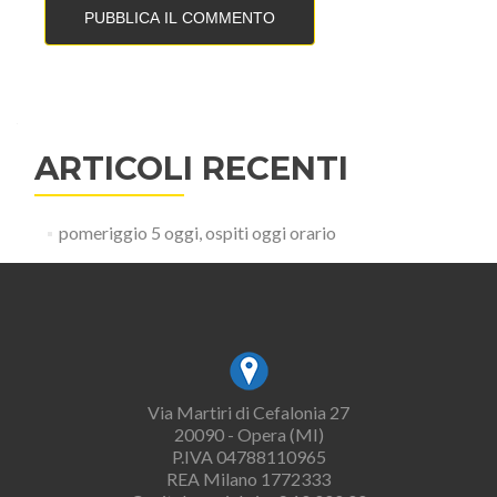
ARTICOLI RECENTI
pomeriggio 5 oggi, ospiti oggi orario
Via Martiri di Cefalonia 27
20090 - Opera (MI)
P.IVA 04788110965
REA Milano 1772333