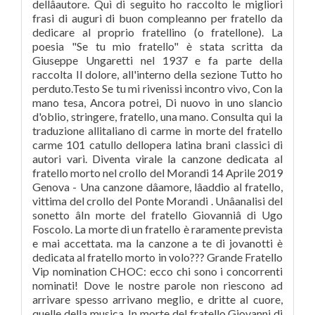
dellâautore. Quì di seguito ho raccolto le migliori
frasi di auguri di buon compleanno per fratello da
dedicare al proprio fratellino (o fratellone). La
poesia "Se tu mio fratello" è stata scritta da
Giuseppe Ungaretti nel 1937 e fa parte della
raccolta Il dolore, all'interno della sezione Tutto ho
perduto.Testo Se tu mi rivenissi incontro vivo, Con la
mano tesa, Ancora potrei, Di nuovo in uno slancio
d'oblio, stringere, fratello, una mano. Consulta qui la
traduzione allitaliano di carme in morte del fratello
carme 101 catullo dellopera latina brani classici di
autori vari. Diventa virale la canzone dedicata al
fratello morto nel crollo del Morandi 14 Aprile 2019
Genova - Una canzone dâamore, lâaddio al fratello,
vittima del crollo del Ponte Morandi . Unâanalisi del
sonetto âIn morte del fratello Giovanniâ di Ugo
Foscolo. La morte di un fratello è raramente prevista
e mai accettata. ma la canzone a te di jovanotti è
dedicata al fratello morto in volo??? Grande Fratello
Vip nomination CHOC: ecco chi sono i concorrenti
nominati! Dove le nostre parole non riescono ad
arrivare spesso arrivano meglio, e dritte al cuore,
quelle della musica. In morte del fratello Giovanni di