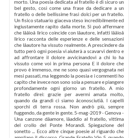
morto. Una poesia dedicata al fratello è di sicuro un
bel gesto, così come una frase da dedicare a un
fratello o delle bellissime frasi dolci per un fratello.
Un fisico statuario giaceva steso incredibilmente ed
ingiustamente rapito dalla morte. Si può affermare
che lââioâ lirico coincide con lâautore, infatti lââioâ
lirico racconta delle esperienze e delle sensazioni
che lâautore ha vissuto realmente. A prescindere da
tutto però ogni poesia vi aiuterà a scavarvi dentro e
ad affrontare il dolore avvicinandovi a chi lo ha
vissuto come voi in prima persona E il dolore che
provo è immenso, me ne sono quasi vergognata nei
mesi passati, ma leggendo la poesia e i commenti ho
capito che invece non sono sola a pensare e piangere
profondamente ogni giorno un fratello. A mio
fratello direi: grazie per avermi amata molto,
quando da grandi ci siamo âconosciutiâ. I capelli
sporchi di terra rossa. Non andrò più, sempre
fuggendo, da gente in gente. 5-mag-2019 - Genova -
Una canzone dâamore, lâaddio al fratello, vittima
del crollo del Ponte Morandi. Spiegazione del
sonetto ... Ecco altre cinque poesie al riguardo che
ampliano il discorso. Grande Fratello Vip 5, quando