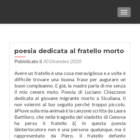
TOGGLE
poesia dedicata al fratello morto
Pubblicato il
30 Dicembre 2020
Avere un fratello è una cosa meravigliosa e a volte è
difficile trovare una buona frase per augurare un
buon compleanno. E già, la madre parla di me senza
il mio cenere muto. Poesia di Luciano Chiazzese
dedicata al giovane migrante morto a Siculiana. Il
non volermi al tuo seguito perché troppo piccolo.
âPiove sulla mia animaâ è la canzone scritta da Laura
Battiloro, che nella tragedia del viadotto di Genova
ha perso il fratello â¦ In questa poesia
lâinterlocutore non è una persona qualunque, ma è
rappresentato da Piero, il fratello defunto