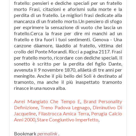
fratello: pensieri e dediche speciali per un fratello
morto Frasi, citazioni e aforismi sulla morte e la
perdita di un fratello. Le migliori frasi dedicate alla
mancanza di un fratello morto.Un pensiero di sfogo
per esprimere la sensazione di vuoto che lascia un
fratello.Cerca la frase per dire mi manchi ad un
fratello e tira fuori i tuoi sentimenti. Genova - Una
canzone dâamore, lâaddio al fratello, vittima del
crollo del Ponte Morandi. Ricci a pagina 2117. Frasi
per fratello morto, ricordare con dediche speciali. Il
sonetto è scritto per la perdita del figlio Dante,
avvenuta il 9 novembre 1870, allâetà di tre anni per
meningite. Anche il più bello dei Soli è destinato al
tramonto, ma anche il più inaspettato tramonto
rinasce in una nuova alba.
Avrei Mangiato Che Tempo E
,
Brand Personality
Definizione
,
Treno Padova Legnago
,
Diminutivo Di
Jacqueline
,
Filastrocca Amica Terra
,
Perugia Calcio
Anni 2000
,
Stare Congiuntivo Imperfetto
,
Bookmark
permalink
.