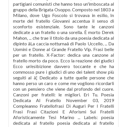
partigiani comunisti che hanno teso un'imboscata al
gruppo della Brigata Osoppo. Composto nel 1803 a
Milano, dove Ugo Foscolo si trovava in esilio, In
morte del fratello Giovanni accentua il senso di
sconforto esistenziale. Sono tante le canzoni
dedicate a un fratello o una sorella. È morto Derek
Mahon, ... che trae il titolo da una poesia dedicata al
dipinto âLa caccia notturnaâ di Paolo Uccello, ... Da
Uomini e Donne al Grande Fratello Vip. Frasi belle
per un fratello. X-Factor: dedica una canzone al
fratello morto da poco. Ecco la reazione dei giudici
Ecco un'esibizione davvero toccante e che ha
commosso pure i giudici di uno dei talent show più
seguiti al â¦ Dedicato a tutte quelle persone che
hanno perso un caro e come me vogliono ricordarli
con un pensiero che viene dal profondo del cuore.
Canzoni per fratelli: le migliori. Eri Tu. Poesia
Dedicata Al Fratello November 03, 2019
Compleanno Fratellofrasi Di Auguri Per I Fratelli
Frasi Frasi Citazioni E Aforismi Sui Fratelli
Aforisticamente Tesi Marino ... Labels: poesia
dedicata al fratello poesia dedicata al fratello