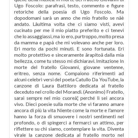
Ugo Foscolo: parafrasi, testo, commento e figure
retoriche della poesia di Ugo Foscolo. Ma
dopodomani sarà un anno che mio fratello se nâè
andato. Lâultima volta che ci siamo visti, avevi
cucinato per me il mio piatto preferito e ci tenevi
che lo assaggiassi, ma io ero, purtroppo, molto presa
da mamma e papà che mi volevano anche per loro.
Eri morto da pochi minuti. E sono fortunata. Eri
molto protettivo e sinceramente ârapitoâ dalla mia
bellezza, come tu stesso mi dichiaravi. Imitazione In
morte del fratello Giovanni, giovane ventenne,
eritreo, senza nome. Compaiono riferimenti ad
alcuni celebri versi del poeta Catullo Da YouTube, la
canzone di Laura Battiloro dedicata al fratello
deceduto nel crollo del Morandi. (Anonimo) Fratello,
sarai sempre nel mio cuoreâ¦ perché lì sei ancora
vivo. Dieci poesie sulla morte che vi faranno amare
ancora di più la vita Niente come la morte e l'amore
hanno la forza di smuovere i nostri sentimenti nel
profondo, o di spingerci a fermarci un attimo, per
riflettere su chi siamo, contemplare la vita. Diventa
virale la canzone dedicata al fratello morto nel