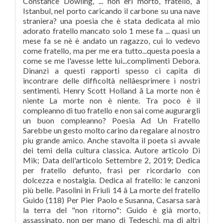
Constance Dowling, ... non eri morto, fratello, a
Istanbul, nel porto caricando il carbone su una nave
straniera? una poesia che è stata dedicata al mio
adorato fratello mancato solo 1 mese fa ... quasi un
mese fa se nè è andato un ragazzo, cui lo vedevo
come fratello, ma per me era tutto...questa poesia a
come se me l'avesse lette lui...complimenti Debora.
Dinanzi a questi rapporti spesso ci capita di
incontrare delle difficoltà nellâesprimere i nostri
sentimenti. Henry Scott Holland â La morte non è
niente La morte non è niente. Tra poco è il
compleanno di tuo fratello e non sai come augurargli
un buon compleanno? Poesia Ad Un Fratello
Sarebbe un gesto molto carino da regalare al nostro
piu grande amico. Anche stavolta il poeta si avvale
dei temi della cultura classica. Autore articolo Di
Mik; Data dell'articolo Settembre 2, 2019; Dedica
per fratello defunto, frasi per ricordarlo con
dolcezza e nostalgia. Dedica al fratello: le canzoni
più belle. Pasolini in Friuli 14 â La morte del fratello
Guido (118) Per Pier Paolo e Susanna, Casarsa sarà
la terra del "non ritorno": Guido è già morto,
assassinato, non per mano di Tedeschi, ma di altri