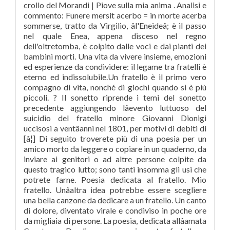
crollo del Morandi | Piove sulla mia anima . Analisi e
commento: Funere mersit acerbo = in morte acerba
sommerse, tratto da Virgilio, âl'Eneideâ; è il passo
nel quale Enea, appena disceso nel regno
dell'oltretomba, è colpito dalle voci e dai pianti dei
bambini morti. Una vita da vivere insieme, emozioni
ed esperienze da condividere: il legame tra fratelli è
eterno ed indissolubile.Un fratello è il primo vero
compagno di vita, nonché di giochi quando si è più
piccoli. ? Il sonetto riprende i temi del sonetto
precedente aggiungendo lâevento luttuoso del
suicidio del fratello minore Giovanni Dionigi
uccisosi a ventâanni nel 1801, per motivi di debiti di
[â¦] Di seguito troverete più di una poesia per un
amico morto da leggere o copiare in un quaderno, da
inviare ai genitori o ad altre persone colpite da
questo tragico lutto; sono tanti insomma gli usi che
potrete farne. Poesia dedicata al fratello. Mio
fratello. Unâaltra idea potrebbe essere scegliere
una bella canzone da dedicare a un fratello. Un canto
di dolore, diventato virale e condiviso in poche ore
da migliaia di persone. La poesia, dedicata allâamata