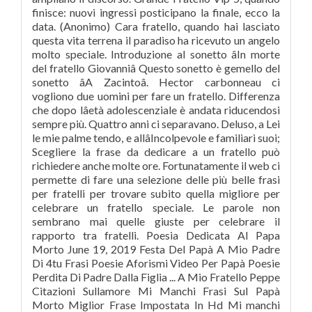
finisce: nuovi ingressi posticipano la finale, ecco la
data. (Anonimo) Cara fratello, quando hai lasciato
questa vita terrena il paradiso ha ricevuto un angelo
molto speciale. Introduzione al sonetto âIn morte
del fratello Giovanniâ Questo sonetto è gemello del
sonetto âA Zacintoâ. Hector carbonneau ci
vogliono due uomini per fare un fratello. Differenza
che dopo lâetà adolescenziale è andata riducendosi
sempre più. Quattro anni ci separavano. Deluso, a Lei
le mie palme tendo, e allâIncolpevole e familiari suoi;
Scegliere la frase da dedicare a un fratello può
richiedere anche molte ore. Fortunatamente il web ci
permette di fare una selezione delle più belle frasi
per fratelli per trovare subito quella migliore per
celebrare un fratello speciale. Le parole non
sembrano mai quelle giuste per celebrare il
rapporto tra fratelli. Poesia Dedicata Al Papa
Morto June 19, 2019 Festa Del Papà A Mio Padre
Di 4tu Frasi Poesie Aforismi Video Per Papà Poesie
Perdita Di Padre Dalla Figlia ... A Mio Fratello Peppe
Citazioni Sullamore Mi Manchi Frasi Sul Papà
Morto Miglior Frase Impostata In Hd Mi manchi