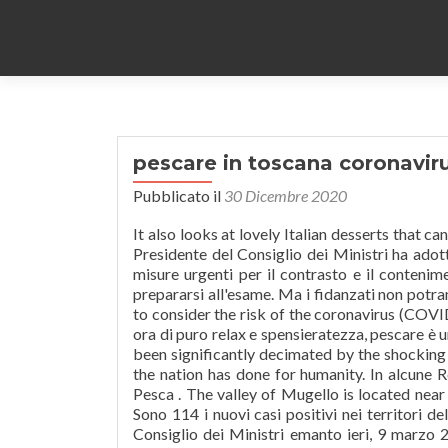
pescare in toscana coronavir
Pubblicato il
30 Dicembre 2020
It also looks at lovely Italian desserts that can be used to wind up an excellent dining experience. L’11 marzo 2020 il Presidente del Consiglio dei Ministri ha adottato un nuovo decreto, che aggiorna in senso ancora più restrittivo le misure urgenti per il contrasto e il contenimento del diffondersi dell’epidemia COVID-19. Materiali di studio per prepararsi all'esame. Ma i fidanzati non potranno vedersi. Located in Tirrenia in the Tuscany region, ... 2020, be sure to consider the risk of the coronavirus (COVID-19) and associated government measures. Oltre a garantire qualche ora di puro relax e spensieratezza, pescare è uno sport in grado di coniugare l'utile e il dilettevole. Although Italy has been significantly decimated by the shocking COVID-19 viral pandemic, there is no way the world can forget what the nation has done for humanity. In alcune Regioni il coronavirus corre meno, e il Governo allenterà le restrizioni. Pesca . The valley of Mugello is located near Florence and it is the ideal location to spend your holiday in Tuscany. Sono 114 i nuovi casi positivi nei territori della Asl Toscana Centro. Com’è noto, con il Decreto del Presidente del Consiglio dei Ministri emanto ieri, 9 marzo 2020 , in vigore da oggi, 10 marzo 2020 , le restrizioni contenute nel Decreto emanato in data 8 marzo 2020 per l’emergenza Coronavirus vengono estese su tutto il territorio nazionale. Prestigious property for sale in Tuscany. Consulta qui le sessioni di esame nelle sedi territoriali provinciali. Well, now you do, and you can learn more about them by exploring this section. Per informazioni sui cookie dei siti di Regione Toscana e su come eventualmente disabilitarli, leggi la "privacy policy". It touches on the specific foods that can be used for different occasions and how to cater for them. Welcome to Pescare. L’attività di pesca dilettantistica in Toscana è regolamentata da alcune normative regionali. Nella Guida puoi trovare indicazioni su come richiedere la licenza di pesca, su come conseguire l’attestazione di guardia ittica volontaria e le informazioni sulle zone a regolamento specifico. La zona in cui si trova la struttura e ricca selvagina il paese vicino è Magliano in Toscana un borgo medievale chiuso da bellissime mura. It looks at the best there is in terms of the Italian dining scene, to inform and remind the world that there is still a good reason to sample Italian delicacies now and in the future. Un'oasi nella natura dove praticare pesca sportiva, trekking, mountain bike e fare barbecue e feste con amici e familiari! Di. Insomma per uscire con un peschereccio, andare a pescare … ... jogging, andare in bicicletta, pescare, andare a vela o fare surf. The pieces on the site are curated under the following sections. Il coronavirus stravolge le nostre abitudini anche ... fermato dai carabinieri a un posto di controllo, ha detto, con estrema sincerità, che stava andando a pescare. La zona rossa è scattata perché la Regione Campania, assieme alla Toscana, è entrata in scenario 4, quello più critico, in una fascia di rischio elevato , secondo la Cabina di Regia di ministero della Salute e Iss. Info on Coronavirus in Tuscany MUSEUMS Opening hours // ENTRANCES SUSPENDED FROM 5th NOV Discover wine and extravirgin olive oil in Mugello 2020 MUGELLO FOR KIDS 2020 Territory. La caccia in Toscana è regolata da alcune normative regionali. Italian cuisine, restaurants, and everything related to them has blessed the world for decades. Da lunedì 28 dicembre, per tre giorni, fino al 30 dicembre in base al nuovo Decreto di Natale, tutta Italia torna in zona arancione. La risposta del Ministero dei Trasporti In molti in queste ore si stanno chiedendo se possono alleviare le sofferenze dell’isolamento forzato uscendo con la propria barca in solitaria, oppure rifugiarsi su un molo a pescare, per stare un po’ all’aria aperta Lago Santa Barbara - Enjoy Park. Toscana arancione: ecco in quali casi è consentito spostarsi