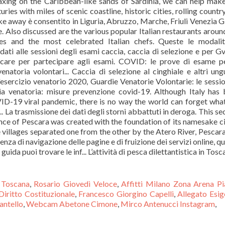
 Toscana
,
Rosario Giovedì Veloce
,
Affitti Milano Zona Arena P
iritto Costituzionale
,
Francesco Giorgino Capelli
,
Allegato Esi
antello
,
Webcam Abetone Cimone
,
Mirco Antenucci Instagram
,