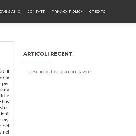
OVE SIAMO
CONTATTI
PRIVACY POLICY
CREDITS
ARTICOLI RECENTI
accia di selezione e per Gvv: le misure di prevenzione da covid-19 da applicare per partecipare agli esami. COVID: le prove di esame per le abilitazioni venatorie, l'abilitazione guardia venatoria volontari... Caccia di selezione al cinghiale e altri ungulati, sessioni di esame, Esame per l'abilitazione all'esercizio venatorio 2020, Guardie Venatorie Volontarie: le sessioni di
pescare in toscana coronavirus