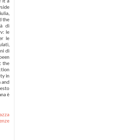
iazza
genze