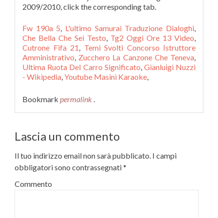
Fw 190a 5
,
L'ultimo Samurai Traduzione Dialoghi
,
Che Bella Che Sei Testo
,
Tg2 Oggi Ore 13 Video
,
Cutrone Fifa 21
,
Temi Svolti Concorso Istruttore
Amministrativo
,
Zucchero La Canzone Che Teneva
,
Ultima Ruota Del Carro Significato
,
Gianluigi Nuzzi
- Wikipedia
,
Youtube Masini Karaoke
,
Bookmark
permalink
.
Lascia un commento
Il tuo indirizzo email non sarà pubblicato.
I campi
obbligatori sono contrassegnati
*
Commento