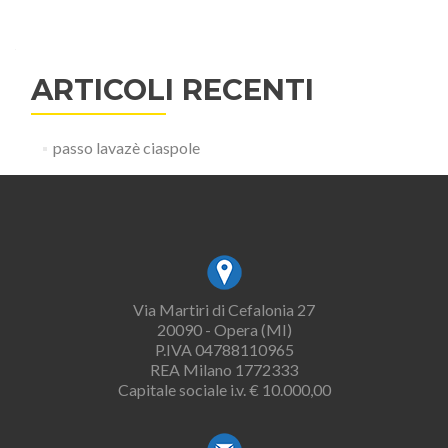
ARTICOLI RECENTI
passo lavazè ciaspole
Via Martiri di Cefalonia 27
20090 - Opera (MI)
P.IVA 04788110965
REA Milano 1772333
Capitale sociale i.v. € 10.000,00