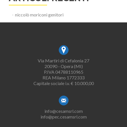
niccolò moriconi genitori
Via Martiri di Cefalonia 27
20090 - Opera (MI)
P.IVA 04788110965
REA Milano 1772333
Capitale sociale i.v. € 10.000,00
info@cesamsrl.com
info@pec.cesamsrl.com