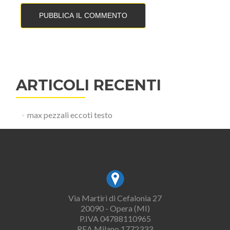
ARTICOLI RECENTI
max pezzali eccoti testo
Via Martiri di Cefalonia 27
20090 - Opera (MI)
P.IVA 04788110965
REA Milano 1772333