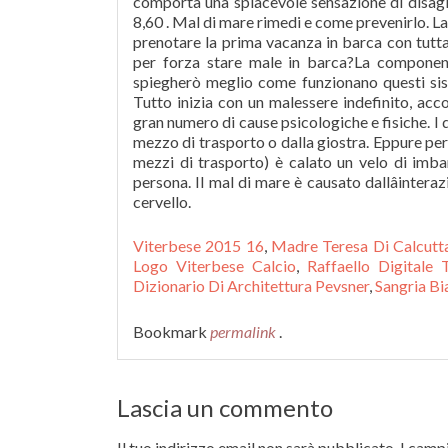
Viterbese 2015 16
,
Madre Teresa Di Calcutt
Logo Viterbese Calcio
,
Raffaello Digitale 
Dizionario Di Architettura Pevsner
,
Sangria B
Bookmark
permalink
.
Lascia un commento
Il tuo indirizzo email non sarà pubblicato.
I campi