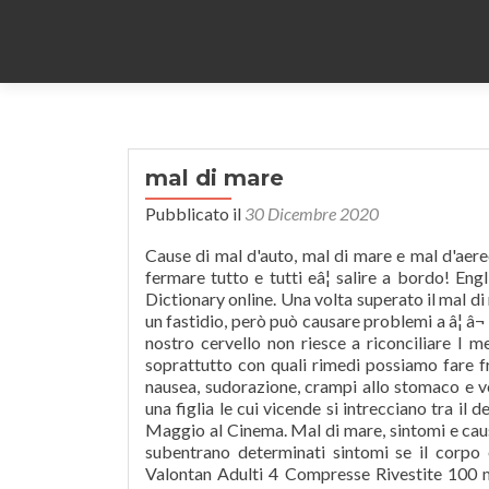
mal di mare
Pubblicato il
30 Dicembre 2020
Cause di mal d'auto, mal di mare e mal d'aereo. Se il mal di mare sta diventando una condanna è ora di liberarsene, fermare tutto e tutti eâ¦ salire a bordo! English Translation of âmal di mareâ | The official Collins Italian-English Dictionary online. Una volta superato il mal di mare. La chinetosi è un disturbo molto diffuso, e spesso è poco più che un fastidio, però può causare problemi a â¦ â¬ 7,89 -5% â¬ 7,50 dettagli Acquista. Mentre si viene sbattuti in barca il nostro cervello non riesce a riconciliare I messaggi che riceve. Cosa lo provoca e in che modo si manifesta, ma soprattutto con quali rimedi possiamo fare fronte alla situazione. La sintomatologia comune comprende vertigini, nausea, sudorazione, crampi allo stomaco e vomito. Una commedia dai toni romantici, con protagonisti un padre e una figlia le cui vicende si intrecciano tra il desiderio di fuga e lâamore per una terra unica, lâisola di Linosa. Dal 23 Maggio al Cinema. Mal di mare, sintomi e cause Quando ci si avvia per mare su una imbarcazione, grande o piccola, subentrano determinati sintomi se il corpo è sotto sforzo: nausea, vomito, forti giramenti di testa . Recordati Valontan Adulti 4 Compresse Rivestite 100 mg è un prodotto indicato per la prevenzione ed il trattamento della nausea, del vomito e della vertigine, propri delle naupatie (mal di mare, d'auto, di â¦ Se il mal di mare non passa subito possono sopraggiungere pallore, sudorazione fredda, mal di testa, nausea e vomito. Mal di mare come farlo passare o prevenirlo con lâalimentazione. Nausea, Mal di Mare e Mal d'auto Benvenuti nella sezione della farmacia online di eFarma.com dove potete trovare unâampia varietà di farmaci per combattere il mal di mare e il mal dâauto . Non volendo rovinare i momenti di eccitazione per la pesca (un poâ povera, alla fine), ho resistito un paio dâore in quella bruttissima condizione (ben â¦ In inglese, mal di mare e mal di macchina sono raggruppati con il nome di un unico disturbo motion sickness, âmotionâ perché è la conflittualità tra gli organi di senso che percepiscono il movimento a generare questo disturbo. Ha ricevuto nel 2011 lâHaward PAM dal Presidente dei Parlamentari del Mediterraneo. In particolare questi prodotti agiscono sui sintomi provocati dalla cinetosi o chinetosi come ad esempio vertigini, sensazione di nausea e di vomito . Combattere il mal di mare. Il mal di mare, o cinetosi, è un malessere antico: pare ne soffrisse anche Giulio Cesare oltre ad altri numerosi condottieri. Una sorta di mal di mare, si potrebbe dire. I sintomi del mal di mare spesso scompaiono nel giro di pochi giorni, quando al cervello viene dato tempo sufficiente per adattarsi al â¦ Come prevenire il mal di mare Mai viaggiare a stomaco vuoto: questo è un errore madornale che abbiamo commesso per primi durante il nostro weekend in barca a vela.Ho sempre pensato che per NON vomitare bisognasse non aver nulla nello stomaco, ed invece è â¦ Di solito sono occhi e orecchie ad essere in conflitto tra loro. Il mal di mare si soffre più su una barca a vela o a motore? Gli animali possono essere molto suscettibili al cambiamento di abitudini, sia alimentari sia di altro genere. Lâunica cosa che desidera chi sta male ed è costretto a continuare il proprio viaggio è dormire e terminare prima possibile il proprio viaggio, abbandonando la nave che continua a muoversi tornando sulla terra ferma. Il mal di mare è un tipo comune di chinetosi (o cinetosi) causato da un disturbo dell'orecchio interno per effetto di movimenti ritmici come il dondolio di una barca sull'acqua. â¬ 9,05 -5%. Si tratta di un disturbo di tipo neurologico che deriva dalla contrastante interpretazione dei segnali provenienti dagli apparati vestibolare (orecchio interno), visivo e propriocettivo. Mal di mare, rimedi naturali, omeopatia e cause.Dalle erbe ai rimedi fai da te per prevenire e lenire il mal di auto e il mal di auto. mal di mare nm sostantivo ma