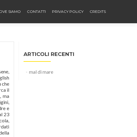
OVE SIAMO
CONTATTI
PRIVACY POLICY
CREDITS
ARTICOLI RECENTI
sistemi e come interagiscono con il cervello. I sintomi del mal di mare: Tutto inizia con un malessere indefinito, accompagnato da senso di disgusto e ansia, che potreste imputare ad un gran numero di cause psicologiche e fisiche. I disturbi dovuti alla chinetosi scompaiono quando il paziente scende dal mezzo di trasporto o dalla giostra. Eppure per molto tempo sul disturbo da
mal di mare