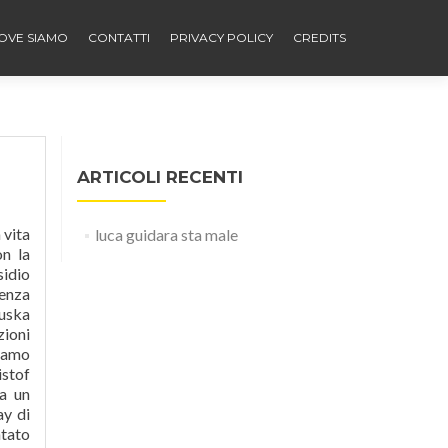
OVE SIAMO
CONTATTI
PRIVACY POLICY
CREDITS
ARTICOLI RECENTI
on finirà mai, andando ad alimentare quel sottobosco di discorsi da bar pieni di complottismi e giustizia spicciola. Dâaccordo con Veruska, ho preso un appartamento dove stare di tanto in tanto. Che storia è stata? Qual è il momento della presa di coscienza? Dopo, cosâè successo? The Caribbean island nation of Saint Lucia is located in the eastern Caribbean Sea in the Less
luca guidara sta male