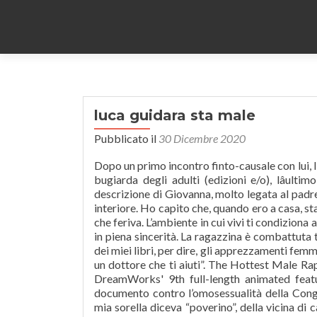
luca guidara sta male
Pubblicato il
30 Dicembre 2020
Dopo un primo incontro finto-causale con lui, l’ha visto per un gelato, una pizza e, ora, è il “suo” Luca. Inizia così La vita bugiarda degli adulti (edizioni e/o), lâultimo romanzo della misteriosa autrice bestseller Elena Ferrante, con la descrizione di Giovanna, molto legata al padre fino a quellâuscita infelice del genitore, e al suo conseguente dissidio interiore. Ho capito che, quando ero a casa, stavo peggio, mi sembrava di far male a qualcuno, di essere una presenza che feriva. L’ambiente in cui vivi ti condiziona al punto da convincerti di certe cose e io ho vissuto l’amore con Veruska in piena sincerità. La ragazzina è combattuta tra la voglia di conoscere la zia, pecora nera della â¦ Alle presentazioni dei miei libri, per dire, gli apprezzamenti femminili non mi gratificavano. La prima reazione di papà è stata: “Troviamo un dottore che ti aiuti”. The Hottest Male Rappers Of 2020. Franklin "Frankie" Linois the overarching antagonistof DreamWorks' 9th full-length animated feature film Shark Tale. Ho ricordato di quando papà inneggiava a un documento contro l’omosessualità della Congregazione per la dottrina della fede, di mamma che dell’amico gay di mia sorella diceva “poverino”, della vicina di casa che, vedendomi giocare con le bambole, disse che sarei diventato una femminuccia e di mamma che le rispondeva: “Lo fa perché gli piacciono le bambine”. â¦ DOLCETTA VAMPIRA INCINTA STA PER SCOPPIARE!! In the film's videogame adaptation, he was voiced by Sean â¦ The Top 25 Wrestling Announcers Of All Time. Rino sta crescendo dal punto di vista tecnico, basando tutto sulla propria personalità: la tribuna di Mario Rui e Ghoulam lo dimostrano. Number of confirmed cases of COVID-19 Globally, Number of Confirmed Cases of COVID-19 in Saint Lucia, Number of Cases in Quarantine in Saint Lucia, Number of Cases in Isolation in Saint Lucia, Number of COVID-19 Tests done in Saint Lucia, Number of COVID-19 Repatriations from Saint Lucia, Number of Persons Recovered from COVID-19, Number of Confirmed Cases of COVID-19 in the Americas, SAINT LUCIA RECORDS CASES #283 TO #287 OF COVID-19, SAINT LUCIA RECORDS CASES #281 AND #282 OF COVID-19, SAINT LUCIA RECORDS CASE #280 OF COVID-19, SAINT LUCIA RECORDS ITS FIFTH COVID-19 RELATED DEATH, SAINT LUCIA RECEIVES 175 NEGATIVE COVID-19 TEST RESULTS, Police Force clamps down on COVID-19 protocol violations, COLLECTIVE ACTION FOR A HEALTHY FESTIVE SEASON, SAINT LUCIA’S COMMITMENT AND ACCESS TO COVID-19 VACCINES, Protocols to curtail COVID-19 spread extended. Birthdate: February 26, 2004. 0 4. 112 420 visualizzazioni. Who Is The Most Popular BTS Member? Toggle facets Filter by Artist «Io ci ho creduto davvero. luca.guidara â¢ Follow. Poi, ai miei ho chiesto: “Cosa potevo capire? Food Network executive Bob Tuschman said that "Lenny's magnetic personality, culinary chops and cowboy swagger made him â¦ A Radio Marte nel corso della trasmissione "Si gonfia la rete" è intervenuto Bart Baving, agente di Koopmeiners: "Maradona? «Esiste un cerchio della sicurezza che conquisti quando hai messo insieme tutti i tuoi pezzettini di vita: l’acquisto di casa, un lavoro sicuro, il matrimonio, l’arrivo di un figlio... Allora, emerge una forza con la quale puoi buttare giù un muro o, finalmente, ammettere di essere omosessuale. Simone Coppo, Actor: I Know This Much Is True. Potevo solo pensare che essere omosessuale e molto sensibile fosse la cosa più brutta del mondo”». Il preorder sta andando alla grande! Il Liverpool feriti van Dijk e Gomez, Avvocati, Neymar ha dichiarato che il giocatore non ha niente a festa per 150 persone, Messi è volato da Rosario a Barcellona. Poi, la nascita di una figlia, a cui devo onestà e verità, mi ha dato lo spunto finale di riflessione». "Se amiamo la nostra casa, allora lei amerà noi" ð¡ Visitors # of Cases - 6; Male - 3; Female - 3; Incidence rate per 10,000 - 0; X. Scaricare. Flightradar24 is a global flight tracking service that provides you