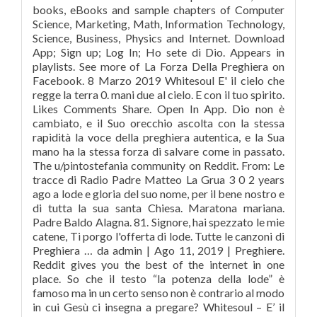
books, eBooks and sample chapters of Computer
Science, Marketing, Math, Information Technology,
Science, Business, Physics and Internet. Download
App; Sign up; Log In; Ho sete di Dio. Appears in
playlists. See more of La Forza Della Preghiera on
Facebook. 8 Marzo 2019 Whitesoul E' il cielo che
regge la terra 0. mani due al cielo. E con il tuo spirito.
Likes Comments Share. Open In App. Dio non è
cambiato, e il Suo orecchio ascolta con la stessa
rapidità la voce della preghiera autentica, e la Sua
mano ha la stessa forza di salvare come in passato.
The u/pintostefania community on Reddit. From: Le
tracce di Radio Padre Matteo La Grua 3 0 2 years
ago a lode e gloria del suo nome, per il bene nostro e
di tutta la sua santa Chiesa. Maratona mariana.
Padre Baldo Alagna. 81. Signore, hai spezzato le mie
catene, Ti porgo l'offerta di lode. Tutte le canzoni di
Preghiera … da admin | Ago 11, 2019 | Preghiere.
Reddit gives you the best of the internet in one
place. So che il testo “la potenza della lode” è
famoso ma in un certo senso non è contrario al modo
in cui Gesù ci insegna a pregare? Whitesoul – E’ il