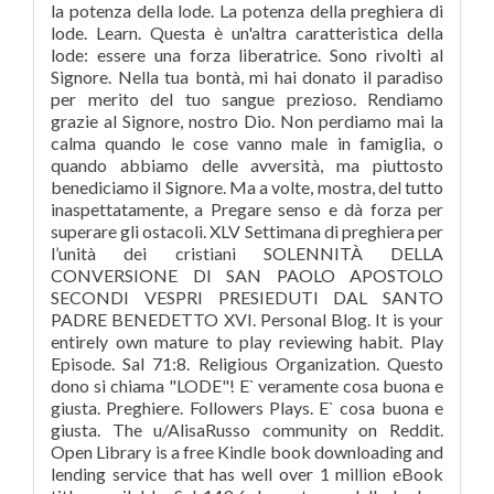
la potenza della lode. La potenza della preghiera di
lode. Learn. Questa è un'altra caratteristica della
lode: essere una forza liberatrice. Sono rivolti al
Signore. Nella tua bontà, mi hai donato il paradiso
per merito del tuo sangue prezioso. Rendiamo
grazie al Signore, nostro Dio. Non perdiamo mai la
calma quando le cose vanno male in famiglia, o
quando abbiamo delle avversità, ma piuttosto
benediciamo il Signore. Ma a volte, mostra, del tutto
inaspettatamente, a Pregare senso e dà forza per
superare gli ostacoli. XLV Settimana di preghiera per
l’unità dei cristiani SOLENNITÀ DELLA
CONVERSIONE DI SAN PAOLO APOSTOLO
SECONDI VESPRI PRESIEDUTI DAL SANTO
PADRE BENEDETTO XVI. Personal Blog. It is your
entirely own mature to play reviewing habit. Play
Episode. Sal 71:8. Religious Organization. Questo
dono si chiama "LODE"! E` veramente cosa buona e
giusta. Preghiere. Followers Plays. E` cosa buona e
giusta. The u/AlisaRusso community on Reddit.
Open Library is a free Kindle book downloading and
lending service that has well over 1 million eBook