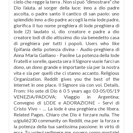
cielo che regge la terra . Non si può “dimostrare” che
Dio l’aiuta. al sorger della luce: inno a dio padre
ascolta, o padre santo il cantico di san paolo: uno
splendido inno a dio padre accogli la mia lode padre,
glorifica il tuo nome preghiera di lode preghiera di
lode (2) laudato si, dio creatore e padre a dio
creatore lodi di dio altissimo dio sia benedetto casa
di preghiera per tutti i popoli. Users who like
Epifania della potenza divina - Audio-preghiera di
Anna Maria Galliano - Paoline La potenza della lode
Fratelli e sorelle, questa sera il Signore vuole farci un
dono, un dono grande e importante sia per la nostra
vita e sia per quelli che ci stanno accanto. Religious
Organization. Reddit gives you the best of the
internet in one place. Il Signore sia con voi. Details.
From: Ho sete di Dio 6 0 5 years ago 03-05/05/19
VENEZIA/PADOVA; Viaggio in Argentina;
Convegno di LODE e ADORAZIONE – Servi di
Cristo Vivo – … La lode è una preghiera che libera.
Related Pages. Chiaro che Dio è forzare nulla. The
u/giuli6230 community on Reddit. ma per la forza e
la potenza della tua santissima passione: in virtù di
essa, Tu volevi redimere me, povero uomo mortale!