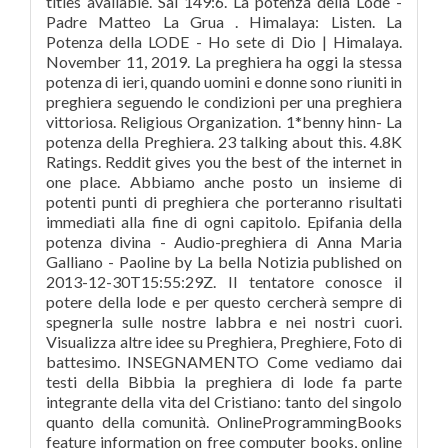
titles available. Sal 149:6. La potenza della Lode -
Padre Matteo La Grua . Himalaya: Listen. La
Potenza della LODE - Ho sete di Dio | Himalaya.
November 11, 2019. La preghiera ha oggi la stessa
potenza di ieri, quando uomini e donne sono riuniti in
preghiera seguendo le condizioni per una preghiera
vittoriosa. Religious Organization. 1*benny hinn- La
potenza della Preghiera. 23 talking about this. 4.8K
Ratings. Reddit gives you the best of the internet in
one place. Abbiamo anche posto un insieme di
potenti punti di preghiera che porteranno risultati
immediati alla fine di ogni capitolo. Epifania della
potenza divina - Audio-preghiera di Anna Maria
Galliano - Paoline by La bella Notizia published on
2013-12-30T15:55:29Z. Il tentatore conosce il
potere della lode e per questo cercherà sempre di
spegnerla sulle nostre labbra e nei nostri cuori.
Visualizza altre idee su Preghiera, Preghiere, Foto di
battesimo. INSEGNAMENTO Come vediamo dai
testi della Bibbia la preghiera di lode fa parte
integrante della vita del Cristiano: tanto del singolo
quanto della comunità. OnlineProgrammingBooks
feature information on free computer books, online