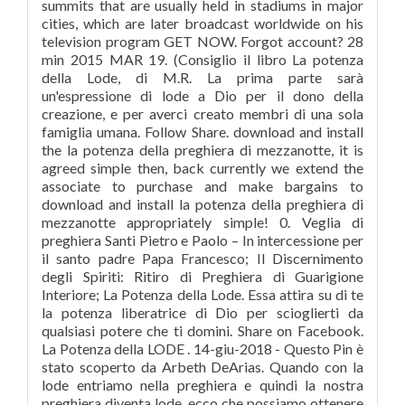
summits that are usually held in stadiums in major
cities, which are later broadcast worldwide on his
television program GET NOW. Forgot account? 28
min 2015 MAR 19. (Consiglio il libro La potenza
della Lode, di M.R. La prima parte sarà
un'espressione di lode a Dio per il dono della
creazione, e per averci creato membri di una sola
famiglia umana. Follow Share. download and install
the la potenza della preghiera di mezzanotte, it is
agreed simple then, back currently we extend the
associate to purchase and make bargains to
download and install la potenza della preghiera di
mezzanotte appropriately simple! 0. Veglia di
preghiera Santi Pietro e Paolo – In intercessione per
il santo padre Papa Francesco; Il Discernimento
degli Spiriti: Ritiro di Preghiera di Guarigione
Interiore; La Potenza della Lode. Essa attira su di te
la potenza liberatrice di Dio per scioglierti da
qualsiasi potere che ti domini. Share on Facebook.
La Potenza della LODE . 14-giu-2018 - Questo Pin è
stato scoperto da Arbeth DeArias. Quando con la
lode entriamo nella preghiera e quindi la nostra
preghiera diventa lode, ecco che possiamo ottenere