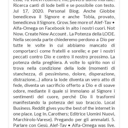
Ricerca canti di lode belli e se possibile con testo.
Jul 17, 2020. Personal Blog. Anche Giobbe
benediceva il Signore e anche Tobia, provato,
benediceva il Signore. Grow. See more of Alef-Tav •
Alfa-Omega on Facebook In alto i nostri cuori. Not
Now. Create New Account . La Potenza della LODE.
Nella seconda parte chiederemo perdono a Dio per
tutte le volte in cui abbiamo mancato di
comportarci come fratelli e sorelle; e per i nostri
peccati contro Dio e contro il nostro prossimo. La
potenza della preghiera. A volte lo spirito non si
trova nella condizione della lode (momenti di
stanchezza, di pessimismo, dolore, disperazione,
distrazione…) allora la lode diventa un vero atto di
fede, diventa un sacrificio offerto a Dio e di soave
odore, mediante il quale si immolano al Signore i
sentimenti del cuore, perché Dio li trasformi
manifestando la potenza del suo braccio. Local
Business. Reddit gives you the best of the internet in
one place. Log In. Carothers; Editrice Uomini Nuovi,
Marchirolo-Varese). Pregando per gli ammalati. 5.
Parlare con Gesù. Alef-Tav • Alfa-Omega was live.