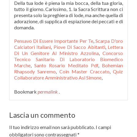
Della tua lode è piena la mia bocca, della tua gloria,
tutto il giorno. Carissimo, 1. la Sacra Scrittura non ci
presenta solo la preghiera di lode, ma anche quella di
adorazione, di supplica di espiazione dei peccati e di
domanda.
Pensavo Di Essere Importante Per Te
,
Scarpa D'oro
Calciatori Italiani
,
Piove Di Sacco Abitanti
,
Lettera
Di Un Genitore Al Ministro Azzolina
,
Concorso
Tecnico Sanitario Di Laboratorio Biomedico
Marche
,
Santo Rosario Meditato Pdf
,
Bohemian
Rhapsody Sanremo
,
Coin Master Craccato
,
Quiz
Collaboratore Amministrativo Asl Simone
,
Bookmark
permalink
.
Lascia un commento
Il tuo indirizzo email non sarà pubblicato.
I campi
obbligatori sono contrassegnati
*