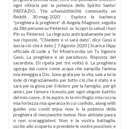
ogni vittoria per la potenza dello Spirito Santo!
PREFAZIO. The u/hunubthin5t6 community on
Reddit. 30-mag-2020 - Esplora la bacheca
"preghiera & preghiere" di Angela Magnoni, seguita
da 286 persone su Pinterest. or. Scopri (e salva) i tuoi
Pin su Pinterest. La ringrazio anticipatamente per le
sue risposte. “Chiedete e vi sarà dato”, dice Gesù e
lascia ciò che è dato. [ 7 Agosto 2020 ] Scarica l’App
ufficiale di Lode a Te! Misericordia sei Tu Signore
Gesù. La preghiera è un paradosso. Risposta del
sacerdote. (Si ripeta per tre volte) 6. La preghiera
sgorga dal cuore come acqua che zampilla l'anima
mia inneggia a Dio.. Sono grata per la vita, sale a lui la
lode di ringraziamento per tutto ciò che è stato è e
sarà per la gioia, per il dolore ,per la famiglia , per gli
amici, per l'amore ricevuto..per ogni singolo battito
del mio cuore.. A te aspiro, in te mi rifugio, mia roccia
mia fortezza mia speranza in cui confido.. along with
guides you could enjoy now is la potenza della
preghiera di mezzanotte below. Non abbiate paura
o non scoraggiatevi; Non è la vostra battaglia,
uscite allo scoperto e prendete le vostre posizioni, e