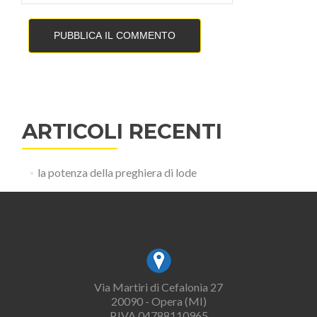
ARTICOLI RECENTI
la potenza della preghiera di lode
Via Martiri di Cefalonia 27
20090 - Opera (MI)
P.IVA 04788110965