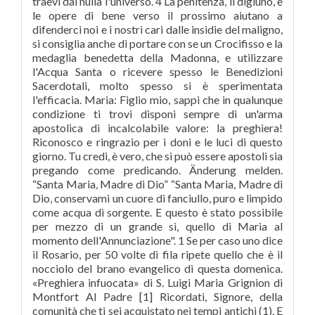
traevi dal nulla l'universo. 4 La penitenza, il digiuno, e
le opere di bene verso il prossimo aiutano a
difenderci noi e i nostri cari dalle insidie del maligno,
si consiglia anche di portare con se un Crocifisso e la
medaglia benedetta della Madonna, e utilizzare
l'Acqua Santa o ricevere spesso le Benedizioni
Sacerdotali, molto spesso si è sperimentata
l'efficacia. Maria: Figlio mio, sappi che in qualunque
condizione ti trovi disponi sempre di un'arma
apostolica di incalcolabile valore: la preghiera!
Riconosco e ringrazio per i doni e le luci di questo
giorno. Tu credi, è vero, che si può essere apostoli sia
pregando come predicando. Änderung melden.
“Santa Maria, Madre di Dio” “Santa Maria, Madre di
Dio, conservami un cuore di fanciullo, puro e limpido
come acqua di sorgente. E questo è stato possibile
per mezzo di un grande sì, quello di Maria al
momento dell'Annunciazione". 1 Se per caso uno dice
il Rosario, per 50 volte di fila ripete quello che è il
nocciolo del brano evangelico di questa domenica.
«Preghiera infuocata» di S. Luigi Maria Grignion di
Montfort Al Padre [1] Ricordati, Signore, della
comunità che ti sei acquistato nei tempi antichi (1). E