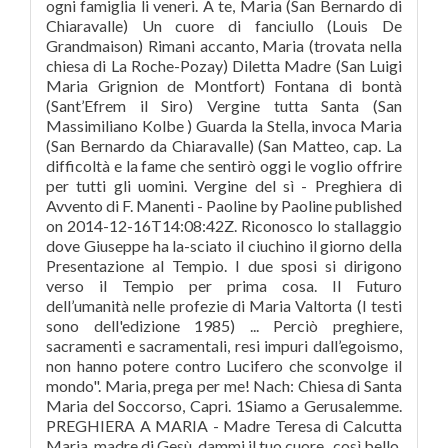
ogni famiglia li veneri. A te, Maria (San Bernardo di
Chiaravalle) Un cuore di fanciullo (Louis De
Grandmaison) Rimani accanto, Maria (trovata nella
chiesa di La Roche-Pozay) Diletta Madre (San Luigi
Maria Grignion de Montfort) Fontana di bontà
(Sant’Efrem il Siro) Vergine tutta Santa (San
Massimiliano Kolbe ) Guarda la Stella, invoca Maria
(San Bernardo da Chiaravalle) (San Matteo, cap. La
difficoltà e la fame che sentirò oggi le voglio offrire
per tutti gli uomini. Vergine del sì - Preghiera di
Avvento di F. Manenti - Paoline by Paoline published
on 2014-12-16T14:08:42Z. Riconosco lo stallaggio
dove Giuseppe ha la-sciato il ciuchino il giorno della
Presentazione al Tempio. I due sposi si dirigono
verso il Tempio per prima cosa. Il Futuro
dell’umanità nelle profezie di Maria Valtorta (I testi
sono dell'edizione 1985) ... Perciò preghiere,
sacramenti e sacramentali, resi impuri dall’egoismo,
non hanno potere contro Lucifero che sconvolge il
mondo". Maria, prega per me! Nach: Chiesa di Santa
Maria del Soccorso, Capri. 1Siamo a Gerusalemme.
PREGHIERA A MARIA - Madre Teresa di Calcutta
Maria, madre di Gesù, dammi il tuo cuore , così bello,