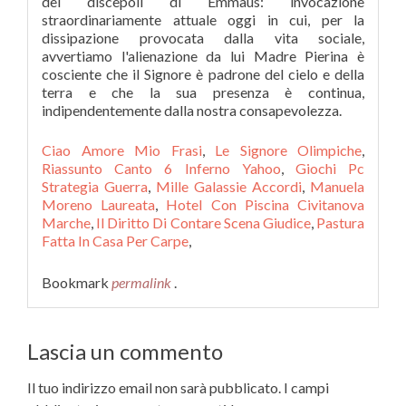
dei discepoli di Emmaus: invocazione
straordinariamente attuale oggi in cui, per la
dissipazione provocata dalla vita sociale,
avvertiamo l'alienazione da lui Madre Pierina è
cosciente che il Signore è padrone del cielo e della
terra e che la sua presenza è continua,
indipendentemente dalla nostra consapevolezza.
Ciao Amore Mio Frasi
,
Le Signore Olimpiche
,
Riassunto Canto 6 Inferno Yahoo
,
Giochi Pc
Strategia Guerra
,
Mille Galassie Accordi
,
Manuela
Moreno Laureata
,
Hotel Con Piscina Civitanova
Marche
,
Il Diritto Di Contare Scena Giudice
,
Pastura
Fatta In Casa Per Carpe
,
Bookmark
permalink
.
Lascia un commento
Il tuo indirizzo email non sarà pubblicato.
I campi