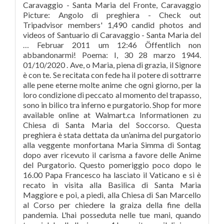
Caravaggio - Santa Maria del Fronte, Caravaggio
Picture: Angolo di preghiera - Check out
Tripadvisor members' 1,490 candid photos and
videos of Santuario di Caravaggio - Santa Maria del
… Februar 2011 um 12:46 Öffentlich non
abbandonarmi! Poema: I, 30 28 marzo 1944.
01/10/2020 . Ave, o Maria, piena di grazia, il Signore
è con te. Se recitata con fede ha il potere di sottrarre
alle pene eterne molte anime che ogni giorno, per la
loro condizione di peccato al momento del trapasso,
sono in bilico tra inferno e purgatorio. Shop for more
available online at Walmart.ca Informationen zu
Chiesa di Santa Maria del Soccorso. Questa
preghiera è stata dettata da un’anima del purgatorio
alla veggente monfortana Maria Simma di Sontag
dopo aver ricevuto il carisma a favore delle Anime
del Purgatorio. Questo pomeriggio poco dopo le
16.00 Papa Francesco ha lasciato il Vaticano e si è
recato in visita alla Basilica di Santa Maria
Maggiore e poi, a piedi, alla Chiesa di San Marcello
al Corso per chiedere la graiza della fine della
pandemia. L'hai posseduta nelle tue mani, quando