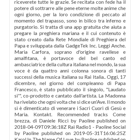
riceverete tutte le grazie. Se recitata con fede ha il
potere di sottrarre alle pene eterne molte anime che
ogni giorno, per la loro condizione di peccato al
momento del trapasso, sono in bilico tra inferno e
purgatorio. Si tratta di una app gratuita che aiuta a
pregare la preghiera mariana e il cui contenuto è
stato creato dalla Rete Mondiale di Preghiera del
Papa e sviluppata dalla GadgeTek Inc. Leggi Anche.
Maria Carfora, soprano d'origine ravellese e
amalfitana, è portavoce del bel canto ed
ambasciatrice della cultura italiana nel mondo, la sua
voce è da quattro anni colonna sonora di tanti
successi della musica italiana su Rai Italia.. Oggi, 17
dicembre, nel giorno del compleanno di Papa
Francesco, è stato pubblicato il singolo, "Laudato
si'", co-prodotto e cantato dall'artista. La Madonna
ha rivelato che ogni volta che si dice un'Ave. Il mondo
si è dimenticato di venerare i Sacri Cuori di Gesù e
Maria. Kontakt. Recommended tracks Come
brezza, di Daniele Ricci by Paoline published on
2018-04-09T09:36:18Z Rai Radio1 - Paoline Social
by Paoline published on 2019-05-31T16:06:25Z
Karol In The Name Of Love by Paoline published on