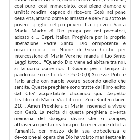
così puro, così immacolato, così pieno d'amore e
umiltà: rendimi capace di ricevere Gesù nel pane
della vita, amarlo come lo amasti e e servirlo sotto le
povere spoglie del più povero tra i poveri. Santa
Maria, Madre di Dio, prega per noi peccatori,
adesso e … Capri, Italien. Preghiera per la propria
liberazione Padre Santo, Dio onnipotente e
misericordioso, in Nome di Gesù Cristo, per
intercessione di Maria Vergine, manda il tuo Santo
Leggi tutto… "Quando Dio viene ad abitare tra noi,
si fa uomo come noi. Il Rosario per il tempo di
pandemia è un e-book. 0 0 5 0 0 (0) Adresse. Potete
farlo anche con parole vostre, secondo quello che
sentite. Queste preghiere sono tratte dal libro edito
dal CEV acquistabile cliccando qui. L'aspetto
beatifico di Maria. Via Tiberio . Zum Routenplaner.
218 . Amen Preghiera di Maria, insegnaci a vivere
con Gesù. La recita di questa preghiera diventa
memoria del disegno divino che si compie,
attraverso questa creatura per la redenzione di tutta
l’umanità, per mezzo della sua obbedienza e
devozione all’opera che Dio ha voluto manifestare in