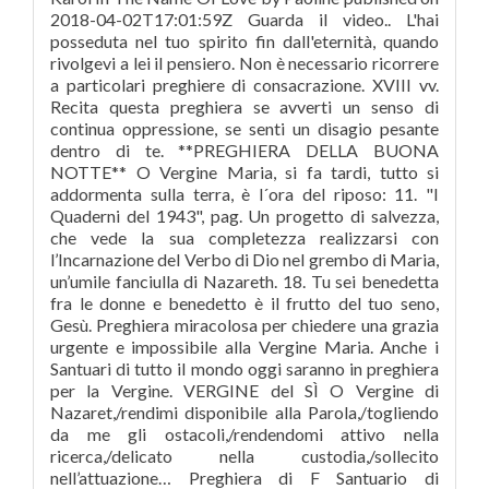
2018-04-02T17:01:59Z Guarda il video.. L'hai
posseduta nel tuo spirito fin dall'eternità, quando
rivolgevi a lei il pensiero. Non è necessario ricorrere
a particolari preghiere di consacrazione. XVIII vv.
Recita questa preghiera se avverti un senso di
continua oppressione, se senti un disagio pesante
dentro di te. **PREGHIERA DELLA BUONA
NOTTE** O Vergine Maria, si fa tardi, tutto si
addormenta sulla terra, è l´ora del riposo: 11. "I
Quaderni del 1943", pag. Un progetto di salvezza,
che vede la sua completezza realizzarsi con
l’Incarnazione del Verbo di Dio nel grembo di Maria,
un’umile fanciulla di Nazareth. 18. Tu sei benedetta
fra le donne e benedetto è il frutto del tuo seno,
Gesù. Preghiera miracolosa per chiedere una grazia
urgente e impossibile alla Vergine Maria. Anche i
Santuari di tutto il mondo oggi saranno in preghiera
per la Vergine. VERGINE del SÌ O Vergine di
Nazaret,/rendimi disponibile alla Parola,/togliendo
da me gli ostacoli,/rendendomi attivo nella
ricerca,/delicato nella custodia,/sollecito
nell’attuazione… Preghiera di F Santuario di