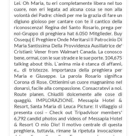
Lei. Oh Maria, tu eri completamente libera nel tuo
cuore, non eri legata ad alcuna cosa se non alla
volontà del Padre: chiedi per me la grazia di fare un
digiuno gioioso per cantare con te il cantico della
riconoscenza! Regina del Santo Rosario, prega per
noi-Gruppo di preghiera hat 6.050 Mitglieder. Buy
Ossequj E Preghiere Onde Meritarsi Il Patrocinio Di
Maria Santissima Della Provvidenza Ausiliatrice de'
Cristiani: Vener from Walmart Canada. La conosco
bene, ormai, con le sue strade e le sue porte. 104,675
talking about this. L´anima mia è stanca di affanni,
e... di tristezze. Importanza della preghiera per
Maria e Giuseppe. La parola Rosario significa
Corona di Rose. Ottienimi un cuore magnanimo nel
donarsi, facile alla compassione. Consacratevi a noi.
Route planen. Chiudili dolcemente alle cose di
quaggiù. IMPLORAZIONE. Messapia Hotel &
Resort, Santa Maria di Leuca Picture: Il villaggio si
presenta così - Check out Tripadvisor members'
6,792 candid photos and videos of Messapia Hotel
& Resort O mio Dio! Il motivo centrale di questa
preghiera, tuttavia, rimane la ripetuta invocazione