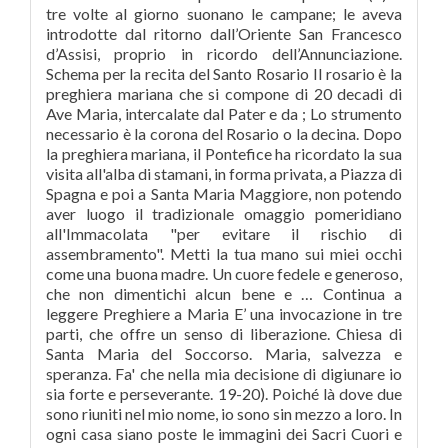
tre volte al giorno suonano le campane; le aveva
introdotte dal ritorno dall’Oriente San Francesco
d’Assisi, proprio in ricordo dell’Annunciazione.
Schema per la recita del Santo Rosario Il rosario è la
preghiera mariana che si compone di 20 decadi di
Ave Maria, intercalate dal Pater e da ; Lo strumento
necessario è la corona del Rosario o la decina. Dopo
la preghiera mariana, il Pontefice ha ricordato la sua
visita all'alba di stamani, in forma privata, a Piazza di
Spagna e poi a Santa Maria Maggiore, non potendo
aver luogo il tradizionale omaggio pomeridiano
all'Immacolata "per evitare il rischio di
assembramento". Metti la tua mano sui miei occhi
come una buona madre. Un cuore fedele e generoso,
che non dimentichi alcun bene e … Continua a
leggere Preghiere a Maria E’ una invocazione in tre
parti, che offre un senso di liberazione. Chiesa di
Santa Maria del Soccorso. Maria, salvezza e
speranza. Fa' che nella mia decisione di digiunare io
sia forte e perseverante. 19-20). Poi­ché là dove due
sono riuniti nel mio nome, io sono sin mezzo a loro. In
ogni casa siano poste le immagini dei Sacri Cuori e