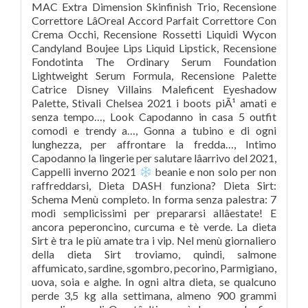
MAC Extra Dimension Skinfinish Trio, Recensione
Correttore LâOreal Accord Parfait Correttore Con
Crema Occhi, Recensione Rossetti Liquidi Wycon
Candyland Boujee Lips Liquid Lipstick, Recensione
Fondotinta The Ordinary Serum Foundation
Lightweight Serum Formula, Recensione Palette
Catrice Disney Villains Maleficent Eyeshadow
Palette, Stivali Chelsea 2021 i boots piÃ¹ amati e
senza tempo…, Look Capodanno in casa 5 outfit
comodi e trendy a…, Gonna a tubino e di ogni
lunghezza, per affrontare la fredda…, Intimo
Capodanno la lingerie per salutare lâarrivo del 2021,
Cappelli inverno 2021
beanie e non solo per non
raffreddarsi, Dieta DASH funziona? Dieta Sirt:
Schema Menù completo. In forma senza palestra: 7
modi semplicissimi per prepararsi allâestate! E
ancora peperoncino, curcuma e tè verde. La dieta
Sirt è tra le più amate tra i vip. Nel menù giornaliero
della dieta Sirt troviamo, quindi, salmone
affumicato, sardine, sgombro, pecorino, Parmigiano,
uova, soia e alghe. In ogni altra dieta, se qualcuno
perde 3,5 kg alla settimana, almeno 900 grammi