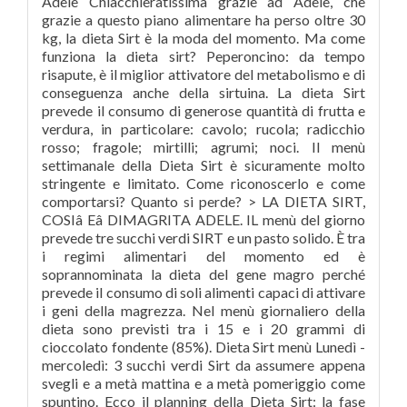
Adele Chiacchieratissima grazie ad Adele, che
grazie a questo piano alimentare ha perso oltre 30
kg, la dieta Sirt è la moda del momento. Ma come
funziona la dieta sirt? Peperoncino: da tempo
risapute, è il miglior attivatore del metabolismo e di
conseguenza anche della sirtuina. La dieta Sirt
prevede il consumo di generose quantità di frutta e
verdura, in particolare: cavolo; rucola; radicchio
rosso; fragole; mirtilli; agrumi; noci. Il menù
settimanale della Dieta Sirt è sicuramente molto
stringente e limitato. Come riconoscerlo e come
comportarsi? Quanto si perde? > LA DIETA SIRT,
COSIâ Eâ DIMAGRITA ADELE. IL menù del giorno
prevede tre succhi verdi SIRT e un pasto solido. È tra
i regimi alimentari del momento ed è
soprannominata la dieta del gene magro perché
prevede il consumo di soli alimenti capaci di attivare
i geni della magrezza. Nel menù giornaliero della
dieta sono previsti tra i 15 e i 20 grammi di
cioccolato fondente (85%). Dieta Sirt menù Lunedì -
mercoledì: 3 succhi verdi Sirt da assumere appena
svegli e a metà mattina e a metà pomeriggio come
spuntino. Ecco il planning della Dieta Sirt: la fase