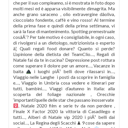
che per il suo compleanno, si è mostrata in foto dopo
molti mesi ed è apparsa visibilmente dimagrita. Ma
anche grano saraceno , olio extravergine dâoliva,
cioccolato fondente, caffè e vino rosso! Al termine
della prima fase e quindi della prima settimana, vi
sarà la fase di mantenimento. Spotting premestruale
cosâÃ¨? Per tale motivo è consigliabile, in ogni caso,
di rivolgersi a un dietologo, nutrizionista o esperto
â¦ Quali regali food donare? Quanto si perde?
L’opinione della dietista del TeamClio…, Regali di
Natale fai da te in cucina? Depressione post rottura
come superare il dolore per un amore…, Vacanze in
baita
i luoghi piÃ¹ belli dove rilassarsi in…,
Viaggio nelle Langhe
i posti da scoprire in famiglia
e…, Viaggio in Umbria cosa vedere e itinerari per
tutti, bambini…, Viaggi d’autunno in Italia: alla
scoperta del foliage nazionale , Orecchie
‘importanti’quelle delle star che passano inosservate ‍
, Natale 2020 film e serie tv da non perdere ,
Finale X Factor 2020 la vittoria di Casadilego e
tutti…, Alberi di Natale vip 2020 i piÃ¹ belli dai
social…, La Regina degli Scacchi ♟ 9 cose da sapere