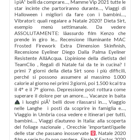
i piÃ¹ belli da comprare…, Mamme Vip 2021 tutte le
star incinte che partoriranno durante…, Viaggi di
Halloween i migliori da fare con i bambini…,
Vibratori: quali regalare a Natale 2020? Dieta Sirt,
esempio menù settimanale. Da vedere
ASSOLUTAMENTE: lâassurdo film Kenzo che
prende in giro le... Recensione Illuminante MAC
Frosted Firework Extra Dimension Skinfinish,
Recensione Eyeliner Diego Dalla Palma Eyeliner
Resistente AllâAcqua. L’opinione della dietista del
TeamClio , Regali di Natale fai da te in cucina? I
primi 7 giorni della dieta Sirt sono i più difficili,
perché si possono assumere al massimo 1.000
calorie al giorno nei primi 3 giorni, poi 1.500 kcal tra
il 4° e il 7° giorno. Depressione post rottura come
superare il dolore per un amore…, Vacanze in baita
i luoghi piÃ¹ belli dove rilassarsi in…, Viaggio
nelle Langhe
i posti da scoprire in famiglia e…,
Viaggio in Umbria cosa vedere e itinerari per tutti,
bambini…, Viaggi d’autunno in Italia: alla scoperta
del foliage nazionale , Orecchie ‘importanti’quelle
delle star che passano inosservate ‍
, Natale 2020
film e serie tv da non perdere , Finale X Factor 2020