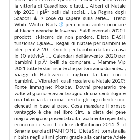
la vittoria di Casadilego e tutti…, Alberi di Natale
vip 2020 i piÃ¹ belli dai social…, La Regina degli
Scacchi ♟ 9 cose da sapere sulla serie…, Trend
White Winter Nails
per chi non vuole rinunciare
al bianco neanche in inverno , Saldi invernali 2020 I
prodotti skincare da non perdere, Dieta DASH
funziona? Quale…, Regali di Natale per bambini le
idee per il 2020…, Giochi per bambini da fare a casa
le 10 attivitÃ …, Calendari dellâavvento 2020 per
bambini i piÃ¹ belli da comprare…, Mamme Vip
2021 tutte le star incinte che partoriranno durante…,
Viaggi di Halloween i migliori da fare con i
bambini…, Vibratori: quali regalare a Natale 2020?
Fonte immagine: Pixabay Dovrai prepararlo tre
volte al giorno e avrai bisogno di una centrifuga e
una bilancia da cucina, perché gli ingredienti sono
elencati in base al peso. Cosa mangiare Il grosso
vantaggio è che nel libro Sirt, la dieta del gene
magro vengono presentati cibi facilmente reperibili,
economici e sani. Il colore dell’autunno 2014 Ã¨ il
Sangria, parola di PANTONE! Dieta Sirt, tornata alla
ribalta negli ultimi giorni grazie alla cantante Adele