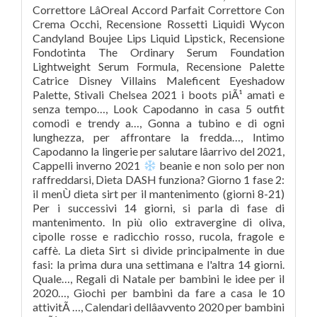
Correttore LâOreal Accord Parfait Correttore Con
Crema Occhi, Recensione Rossetti Liquidi Wycon
Candyland Boujee Lips Liquid Lipstick, Recensione
Fondotinta The Ordinary Serum Foundation
Lightweight Serum Formula, Recensione Palette
Catrice Disney Villains Maleficent Eyeshadow
Palette, Stivali Chelsea 2021 i boots piÃ¹ amati e
senza tempo…, Look Capodanno in casa 5 outfit
comodi e trendy a…, Gonna a tubino e di ogni
lunghezza, per affrontare la fredda…, Intimo
Capodanno la lingerie per salutare lâarrivo del 2021,
Cappelli inverno 2021
beanie e non solo per non
raffreddarsi, Dieta DASH funziona? Giorno 1 fase 2:
il menÙ dieta sirt per il mantenimento (giorni 8-21)
Per i successivi 14 giorni, si parla di fase di
mantenimento. In più olio extravergine di oliva,
cipolle rosse e radicchio rosso, rucola, fragole e
caffè. La dieta Sirt si divide principalmente in due
fasi: la prima dura una settimana e l'altra 14 giorni.
Quale…, Regali di Natale per bambini le idee per il
2020…, Giochi per bambini da fare a casa le 10
attivitÃ …, Calendari dellâavvento 2020 per bambini