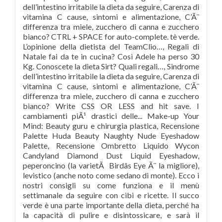
dell’intestino irritabile la dieta da seguire, Carenza di
vitamina C cause, sintomi e alimentazione, C’Ã¨
differenza tra miele, zucchero di canna e zucchero
bianco? CTRL + SPACE for auto-complete. tè verde.
L’opinione della dietista del TeamClio…, Regali di
Natale fai da te in cucina? Così Adele ha perso 30
Kg. Conoscete la dieta Sirt? Quali regali…, Sindrome
dell’intestino irritabile la dieta da seguire, Carenza di
vitamina C cause, sintomi e alimentazione, C’Ã¨
differenza tra miele, zucchero di canna e zucchero
bianco? Write CSS OR LESS and hit save. I
cambiamenti piÃ¹ drastici delle... Make-up Your
Mind: Beauty guru e chirurgia plastica, Recensione
Palette Huda Beauty Naughty Nude Eyeshadow
Palette, Recensione Ombretto Liquido Wycon
Candyland Diamond Dust Liquid Eyeshadow,
peperoncino (la varietÃ Birdâs Eye Ã¨ la migliore),
levistico (anche noto come sedano di monte). Ecco i
nostri consigli su come funziona e il menù
settimanale da seguire con cibi e ricette. Il succo
verde è una parte importante della dieta, perché ha
la capacità di pulire e disintossicare, e sarà il