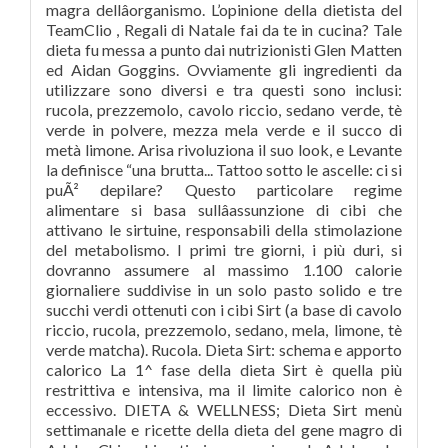
magra dellâorganismo. L’opinione della dietista del
TeamClio , Regali di Natale fai da te in cucina? Tale
dieta fu messa a punto dai nutrizionisti Glen Matten
ed Aidan Goggins. Ovviamente gli ingredienti da
utilizzare sono diversi e tra questi sono inclusi:
rucola, prezzemolo, cavolo riccio, sedano verde, tè
verde in polvere, mezza mela verde e il succo di
metà limone. Arisa rivoluziona il suo look, e Levante
la definisce “una brutta... Tattoo sotto le ascelle: ci si
puÃ² depilare? Questo particolare regime
alimentare si basa sullâassunzione di cibi che
attivano le sirtuine, responsabili della stimolazione
del metabolismo. I primi tre giorni, i più duri, si
dovranno assumere al massimo 1.100 calorie
giornaliere suddivise in un solo pasto solido e tre
succhi verdi ottenuti con i cibi Sirt (a base di cavolo
riccio, rucola, prezzemolo, sedano, mela, limone, tè
verde matcha). Rucola. Dieta Sirt: schema e apporto
calorico La 1^ fase della dieta Sirt è quella più
restrittiva e intensiva, ma il limite calorico non è
eccessivo. DIETA & WELLNESS; Dieta Sirt menù
settimanale e ricette della dieta del gene magro di