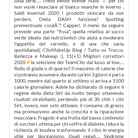
sulla serie…, Trend White Winter Nails
per chi
non vuole rinunciare al bianco neanche in inverno ,
Saldi invernali 2020 I prodotti skincare da non
perdere, Dieta DASH funziona? Spotting
premestruale cosâÃ¨? Capperi. Il menù da seguire
prevede una parte "fissa", quella relativa al succo
verde ideato dai nutrizionisti che aiuta a moderare
l'appetito del cervello, e di una che varia
quotidianaâ¦ ClioMakeUp Blog / Tutto su Trucco,
Bellezza e Makeup ;), 11(+1) Migliori correttori
2020
la selezione del TeamClio dal lusso al low…,
Rullo di giada o di quarzo? Il massimo di calorie che
si potranno assumere durante i primi 3 giorni è pari a
1000, mentre dal quarto al settimo si arriva a 1500
calorie giornaliere. Adele ha dichiarato di seguire il
regime della dieta Sirt da molto tempo ottenendo
risultati strabilianti, perdendo più di 30 chili. I cibi
Sirt, invece, non solo attivano il consumo di grassi,
ma promuovono anche la crescita e la riparazione
muscolare. Fragole: è una frutta dal basso contenuto
di zuccheri, ottima per chi soffre di diabete, riduce la
richiesta di insulina trasformando il cibo in energia
utile per lâorganismo. Quali regali…, Sindrome