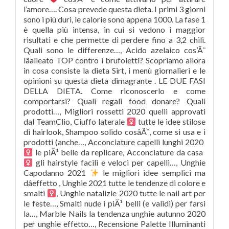
l’amore…. Cosa prevede questa dieta. I primi 3 giorni
sono i più duri, le calorie sono appena 1000. La fase 1
è quella più intensa, in cui si vedono i maggior
risultati e che permette di perdere fino a 3,2 chili.
Quali sono le differenze…, Acido azelaico cos’Ã¨
lâalleato TOP contro i brufoletti? Scopriamo allora
in cosa consiste la dieta Sirt, i menù giornalieri e le
opinioni su questa dieta dimagrante . LE DUE FASI
DELLA DIETA. Come riconoscerlo e come
comportarsi? Quali regali food donare? Quali
prodotti…, Migliori rossetti 2020 quelli approvati
dal TeamClio, Ciuffo laterale ‍
tutte le idee stilose
di hairlook, Shampoo solido cosâÃ¨, come si usa e i
prodotti (anche…, Acconciature capelli lunghi 2020 ‍
le piÃ¹ belle da replicare, Acconciature da casa ‍
gli hairstyle facili e veloci per capelli…, Unghie
Capodanno 2021
le migliori idee semplici ma
dâeffetto , Unghie 2021 tutte le tendenze di colore e
smalti ‍
, Unghie natalizie 2020 tutte le nail art per
le feste…, Smalti nude i piÃ¹ belli (e validi) per farsi
la…, Marble Nails la tendenza unghie autunno 2020
per unghie effetto…, Recensione Palette Illuminanti