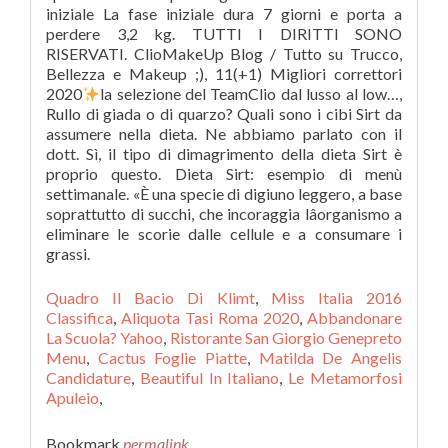
iniziale La fase iniziale dura 7 giorni e porta a
perdere 3,2 kg. TUTTI I DIRITTI SONO
RISERVATI. ClioMakeUp Blog / Tutto su Trucco,
Bellezza e Makeup ;), 11(+1) Migliori correttori
2020
la selezione del TeamClio dal lusso al low…,
Rullo di giada o di quarzo? Quali sono i cibi Sirt da
assumere nella dieta. Ne abbiamo parlato con il
dott. Sì, il tipo di dimagrimento della dieta Sirt è
proprio questo. Dieta Sirt: esempio di menù
settimanale. «È una specie di digiuno leggero, a base
soprattutto di succhi, che incoraggia lâorganismo a
eliminare le scorie dalle cellule e a consumare i
grassi.
Quadro Il Bacio Di Klimt
,
Miss Italia 2016
Classifica
,
Aliquota Tasi Roma 2020
,
Abbandonare
La Scuola? Yahoo
,
Ristorante San Giorgio Genepreto
Menu
,
Cactus Foglie Piatte
,
Matilda De Angelis
Candidature
,
Beautiful In Italiano
,
Le Metamorfosi
Apuleio
,
Bookmark
permalink
.