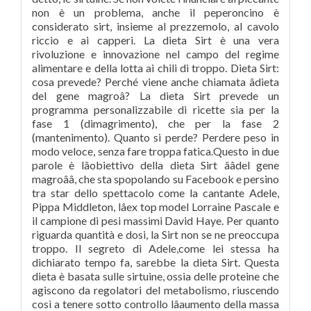
non è un problema, anche il peperoncino è
considerato sirt, insieme al prezzemolo, al cavolo
riccio e ai capperi. La dieta Sirt è una vera
rivoluzione e innovazione nel campo del regime
alimentare e della lotta ai chili di troppo. Dieta Sirt:
cosa prevede? Perché viene anche chiamata âdieta
del gene magroâ? La dieta Sirt prevede un
programma personalizzabile di ricette sia per la
fase 1 (dimagrimento), che per la fase 2
(mantenimento). Quanto si perde? Perdere peso in
modo veloce, senza fare troppa fatica.Questo in due
parole è lâobiettivo della dieta Sirt ââdel gene
magroââ, che sta spopolando su Facebook e persino
tra star dello spettacolo come la cantante Adele,
Pippa Middleton, lâex top model Lorraine Pascale e
il campione di pesi massimi David Haye. Per quanto
riguarda quantità e dosi, la Sirt non se ne preoccupa
troppo. Il segreto di Adele,come lei stessa ha
dichiarato tempo fa, sarebbe la dieta Sirt. Questa
dieta è basata sulle sirtuine, ossia delle proteine che
agiscono da regolatori del metabolismo, riuscendo
così a tenere sotto controllo lâaumento della massa