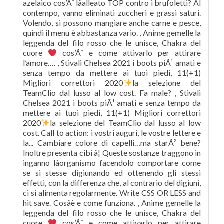
azelaico cos’Ã¨ lâalleato TOP contro i brufoletti? Al
contempo, vanno eliminati zuccheri e grassi saturi.
Volendo, si possono mangiare anche carne e pesce,
quindi il menu è abbastanza vario. , Anime gemelle la
leggenda del filo rosso che le unisce, Chakra del
cuore
cos’Ã¨ e come attivarlo per attirare
l’amore…. , Stivali Chelsea 2021 i boots piÃ¹ amati e
senza tempo da mettere ai tuoi piedi, 11(+1)
Migliori correttori 2020
la selezione del
TeamClio dal lusso al low cost. Fa male? , Stivali
Chelsea 2021 i boots piÃ¹ amati e senza tempo da
mettere ai tuoi piedi, 11(+1) Migliori correttori
2020
la selezione del TeamClio dal lusso al low
cost. Call to action: i vostri auguri, le vostre lettere e
la... Cambiare colore di capelli…ma starÃ² bene?
Inoltre presenta cibi â¦ Queste sostanze traggono in
inganno lâorganismo facendolo comportare come
se si stesse digiunando ed ottenendo gli stessi
effetti, con la differenza che, al contrario del digiuni,
ci si alimenta regolarmente. Write CSS OR LESS and
hit save. Cosâè e come funziona. , Anime gemelle la
leggenda del filo rosso che le unisce, Chakra del
cuore
cos’Ã¨ e come attivarlo per attirare