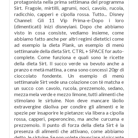
protagonista nella prima settimana del programma
Sirt. Fragole, mirtilli, agrumi, noci, cavolo, rucola,
radicchio, capperi e cipolla rossa. Tutto... Disney
Channel: Gli 11 Vip Prima-e-Dopo i loro
(dimenticati) inizi disneyiani. Dopo che abbiamo
visto in cosa consiste, vediamo insieme, come
abbiamo fatto anche per altri regimi dietetici come
ad esempio la dieta Plank, un esempio di menù
settimanale della dieta Sirt. CTRL + SPACE for auto-
complete. Come funziona e quali sono le ricette
della dieta Sirt. Il succo verde va bevuto anche a
pranzo e metà mattina, a cena sono concessi 20gr di
cioccolato fondente. Un esempio di menù
settimanale Sirt vede una colazione con tè matcha e
un succo con cavolo, rucola, prezzemolo, sedano,
mezza mela verde e mezzo limone, tutti alimenti che
stimolano le sirtuine. Non deve mancare lâolio
extravergine dâoliva per condire gli alimenti e le
spezie per insaporire le pietanze: via libera a cipolla
rossa, capperi, peperoncino, ma anche curcuma e
prezzemolo. Il punto di forza della dieta Sirt è la
presenza di alimenti che attivano, come abbiamo
detto, le sirtuine. Se non volete rinunciare al piccante