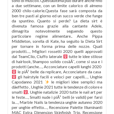
sono di muscoli. Questâultima può durare anche fino
a due settimane, con un limite calorico di almeno
2000 chilo-calorie.Questa fase sarà composta da
ben tre pasti al giorno ed un succo verde che funge
da spuntino. Quanto si perde? La dieta sirt è
divenuta famosa grazie alla cantante Adele,
dimagrita notevolmente seguendo questo
particolare regime alimentare.. Anche Pippa
Middleton, sorella di Kate, ha seguito la Dieta Sirt
per tornare in forma prima delle nozze. Quali
prodotti…, Migliori rossetti 2020 quelli approvati
dal TeamClio, Ciuffo laterale ‍
tutte le idee stilose
di hairlook, Shampoo solido cosâÃ¨, come si usa e i
prodotti (anche…, Acconciature capelli lunghi 2020 ‍
le piÃ¹ belle da replicare, Acconciature da casa ‍
gli hairstyle facili e veloci per capelli…, Unghie
Capodanno 2021
le migliori idee semplici ma
dâeffetto , Unghie 2021 tutte le tendenze di colore e
smalti ‍
, Unghie natalizie 2020 tutte le nail art per
le feste…, Smalti nude i piÃ¹ belli (e validi) per farsi
la…, Marble Nails la tendenza unghie autunno 2020
per unghie effetto…, Recensione Palette Illuminanti
MAC Extra Dimension Skinfinish Trio, Recensione