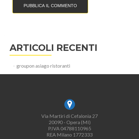
ARTICOLI RECENTI
groupon asiago ristoranti
Via Martiri di Cefalonia 27
20090 - Opera (MI)
P.IVA 04788110965
REA Milano 1772333