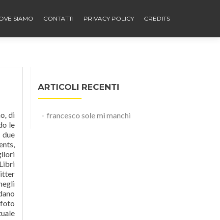
OVE SIAMO
CONTATTI
PRIVACY POLICY
CREDITS
ARTICOLI RECENTI
e in rete una poesia. Tutti i ragazzi che hanno ascoltato la poesia si sono visibilmente commossi e in molti sono scoppiati in lacrime, regalando un abbraccio allo stesso youtuber. So che non sbaglio a guardare il cielo e a dirti grazie quando torno a sorridere. 17 novembre. Voglio che i nostri muti pensieri, nella consueta sintonia d'intenti, nascano ancora complici e … nell
francesco sole mi manchi