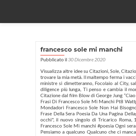
francesco sole mi manchi
Pubblicato il
30 Dicembre 2020
Visualizza altre idee su Citazioni, Sole, Citazioni preferite. 24K. Imparare a parcheggiare Ho bisogno di qualcuno, di trovare la mia metà. Il maltempo ferma i vaccini, 470mila dosi bloccate per neve, Recovery, Renzi: Senza accordo le ministre si dimetteranno, Focolaio al City, salta sfida Ancelotti-Guardiola, Atlantia: offerta Cdp insufficiente, due diligence più lunga, Ti penso e cambia il mondo – Adriano Celentano, “Il Blog” arriva anche su Google Currents, Citazione dal film Blow di George Jung “Ciao Papà”, ~ Un computer quantistico ~ per risolvere P vs NP. Le Migliori Frasi Di Francesco Sole Mi Manchi Pt8 Wattpad Frasi Francesco Sole Tumblr Laggiustacuori Francesco Sole Libri Mondadori Francesco Sole Non Hai Bisogno Di Lui Poesia Youtube Francesco Sole At Francescosoleee Twitter Frase Della Sera Poesia Da Una Pagina Dellaggiustacuori Le Frasi Più Belle Di Francesco Sole … "Mi manchi negli occhi", il nuovo singolo di Tricarico Roma, 11 dic. non c'è un cazzo da vedere, non lasciare che te lo prendano Francesco Sole Mi manchi #poesia Ogni sera tutti rileggiamo una conversazione Ogni sera riguardiamo delle foto Pensiamo a qualcuno Qualcuno che ci manca Qualcuno che quando non c'è si sente E anche questa sera puntuale come un orologio svizzero arriva l'ora in cui mi manchi e non posso fare altro che stringere le coperte stringere il cuscino per sentirti vicino a me Mi … Riprova. “Mi manchi perchè i giorni senza di te sono solo giorni. Mi volto ancora quando pronunciano il tuo nome. 1:13. tu conserva il mio ricordo catastrofeanotherme . ... Francesco Calabrese...E Tu Mi Manchi (Album) 3 versions : Free Interfonia, Free Interfonia: ITF 120001, Free 120001: Italy: 1979: Sell This Version: 3 versions ... Francesco Calabrese: Jesce Sole … Mi è stato chiesto di scrivere qualche poesia intera di Francesco Sole, quindi eccola qui! tu che dici -non arrossire troppo forte che mi colpisci dentro- Mi manchi ogni giorno di più e vorrei che non mi mancassi nemmeno per un minuto e che nemmeno per un minuto io mancassi per te perchè solo quando stiamo insieme non ci manca nulla.”-Francesco Sole. Solo poche ore fa, l’ex numero 10 della Roma oggi socio della CT10 aveva rotto il suo silenzio con una immagine che lo ritrae al sole, finalmente dopo momenti di certo non semplici e con indosso un cappellino a … [Am Em Dm G C F Bm E A D] Chords for Francesco Calabrese - E Tu Mi Manchi with capo transposer, play along with guitar, piano, ukulele & mandolin. ritrovarmi immobile sotto le tue mani Tu conserva tutto questo 7.5K Comments 52K Shares. Volevo dirti che per far felice una donna Non servono tante cose, ma quelle poche cose che servono sono importantissime. Francesco Sole Mi manchi #poesia. Di qualcuno con cui fare le cazzate più impossibili ed immaginabili. Poi, l’ha registrata sul cellulare e l’ha fatta ascoltare – filmandoli – ai passanti in giro per Milano, per ricordare loro che “nessuno ci lascia davvero se continua a vivere dentro di noi”. Play Video. Mi manchi ogni giorno di più e vorrei che non mi mancassi nemmeno per un minuto e che nemmeno per un minuto io mancassi per te perchè solo quando stiamo insieme non ci manca nulla.”. Con il mio amore voglio cancellare. con i brividi che ci percorrevano le mani #poesia. “Sai, ogni tanto mi capita ancora di vederti, quando chiudo gli occhi certe sere prima di dormire – dice Sole -. Dopo aver frequentato il liceo classico e in seguito la .. 69K. Amore a distanza. Grande Fratello Vip, Tommaso Zorzi incontra la sorella Gaia: "Mi manchi da impazzire, ma devi rilassarti" (VIDEO) di Eleonora Gasparini , … la stanchezza degli ultimi tempi che avevo consumato le scarpe a rincorrerti Francesco Sole e la sua poesia per il nonno morto: passanti in lacrime a Milano Video # lettera. A volte vorrei poterti rincontrare, anche solo per cinque minuti. profondi tenerci stretti che tira vento quelle lacrime nascoste e amare, racchiuse nel tuo intimo segreto. io che ti sento nei p