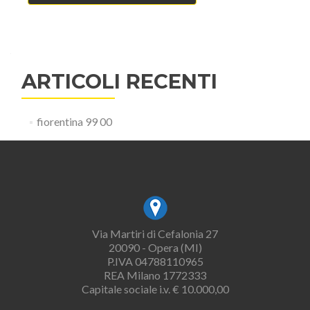
ARTICOLI RECENTI
fiorentina 99 00
Via Martiri di Cefalonia 27
20090 - Opera (MI)
P.IVA 04788110965
REA Milano 1772333
Capitale sociale i.v. € 10.000,00