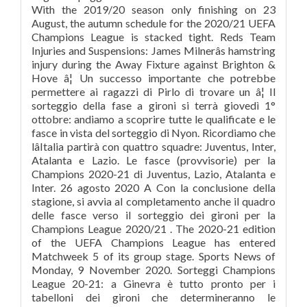
With the 2019/20 season only finishing on 23
August, the autumn schedule for the 2020/21 UEFA
Champions League is stacked tight. Reds Team
Injuries and Suspensions: James Milnerâs hamstring
injury during the Away Fixture against Brighton &
Hove â¦ Un successo importante che potrebbe
permettere ai ragazzi di Pirlo di trovare un â¦ Il
sorteggio della fase a gironi si terrà giovedì 1°
ottobre: andiamo a scoprire tutte le qualificate e le
fasce in vista del sorteggio di Nyon. Ricordiamo che
lâItalia partirà con quattro squadre: Juventus, Inter,
Atalanta e Lazio. Le fasce (provvisorie) per la
Champions 2020-21 di Juventus, Lazio, Atalanta e
Inter. 26 agosto 2020 A Con la conclusione della
stagione, si avvia al completamento anche il quadro
delle fasce verso il sorteggio dei gironi per la
Champions League 2020/21 . The 2020-21 edition
of the UEFA Champions League has entered
Matchweek 5 of its group stage. Sports News of
Monday, 9 November 2020. Sorteggi Champions
League 20-21: a Ginevra è tutto pronto per i
tabelloni dei gironi che determineranno le