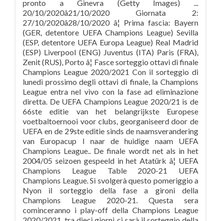
pronto a Ginevra (Getty Images) ...
20/10/2020â21/10/2020 Giornata 2:
27/10/2020â28/10/2020 â¦ Prima fascia: Bayern
(GER, detentore UEFA Champions League) Sevilla
(ESP, detentore UEFA Europa League) Real Madrid
(ESP) Liverpool (ENG) Juventus (ITA) Paris (FRA),
Zenit (RUS), Porto â¦ Fasce sorteggio ottavi di finale
Champions League 2020/2021 Con il sorteggio di
lunedì prossimo degli ottavi di finale, la Champions
League entra nel vivo con la fase ad eliminazione
diretta. De UEFA Champions League 2020/21 is de
66ste editie van het belangrijkste Europese
voetbaltoernooi voor clubs, georganiseerd door de
UEFA en de 29ste editie sinds de naamsverandering
van Europacup I naar de huidige naam UEFA
Champions League.. De finale wordt net als in het
2004/05 seizoen gespeeld in het Atatürk â¦ UEFA
Champions League Table 2020-21 UEFA
Champions League. Si svolgerà questo pomeriggio a
Nyon il sorteggio della fase a gironi della
Champions League 2020-21. Questa sera
cominceranno i play-off della Champions League
2020/2021, tra dieci giorni ci sarà il sorteggio della