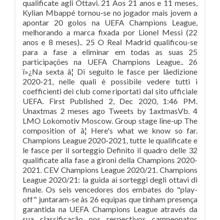
qualificate agli Ottavi. 21 Aos 21 anos e 11 meses,
Kylian Mbappé tornou-se no jogador mais jovem a
apontar 20 golos na UEFA Champions League,
melhorando a marca fixada por Lionel Messi (22
anos e 8 meses).. 25 O Real Madrid qualificou-se
para a fase a eliminar em todas as suas 25
participações na UEFA Champions League.. 26
ï»¿Na sexta â¦ Di seguito le fasce per lâedizione
2020-21, nelle quali è possibile vedere tutti i
coefficienti dei club come riportati dal sito ufficiale
UEFA. First Published 2, Dec 2020, 1:46 PM.
Unaxtmas 2 meses ago Tweets by 1axtmasVb. 4
LMO Lokomotiv Moscow. Group stage line-up The
composition of â¦ Here's what we know so far.
Champions League 2020-2021, tutte le qualificate e
le fasce per il sorteggio Definito il quadro delle 32
qualificate alla fase a gironi della Champions 2020-
2021. CEV Champions League 2020/21. Champions
League 2020/21: la guida ai sorteggi degli ottavi di
finale. Os seis vencedores dos embates do "play-
off" juntaram-se às 26 equipas que tinham presença
garantida na UEFA Champions League através da
sua classificação nos respectivos campeonatos