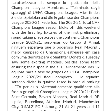
caratterizzato da sempre lo spettacolo della
Champions League. Hombres. ... **eliminate dagli
spareggi di UEFA Champions League. Hier finden
Sie den Spielplan und die Ergebnisse der Champions
League 2020/21. Federico. The 2020-21 Total CAF
Champions League season kicks off this weekend
with the first leg fixtures of the first preliminary
round taking place across the continent. Champions
League 2020/21: surpresas do Grupo B Afinal,
ninguém esperava que o poderoso Real Madrid ,
maior campeão da Champions, estreasse em casa
com uma derrota para o Shakhtar Donetsk. Tuesday
saw some exciting matches, besides some team
ensuring their spot in the â¦ O alinhamento das 32
equipas para a fase de grupos da UEFA Champions
League 2020/21 ficou completo. ... le squadre
saranno divise in quattro fasce in base al ranking
UEFA per club. Matematicamente qualificate alla
fase a gruppi di Champions League 2020/21: Paris
Saint-Germain, Bayern Monaco, Real Madrid, RB
Lipsia, Barcellona, Atletico Madrid, Manchester
City. 3 SALZ FC Salzburg. 21 At 21 years and 11