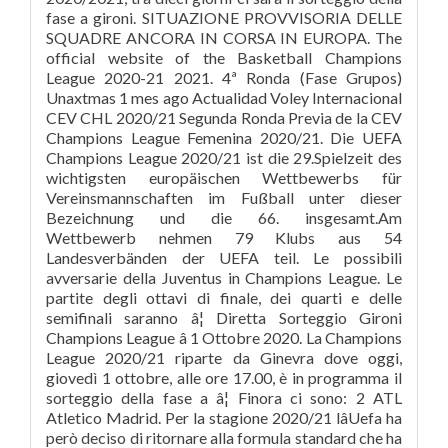
fase a gironi. SITUAZIONE PROVVISORIA DELLE
SQUADRE ANCORA IN CORSA IN EUROPA. The
official website of the Basketball Champions
League 2020-21 2021. 4ª Ronda (Fase Grupos)
Unaxtmas 1 mes ago Actualidad Voley Internacional
CEV CHL 2020/21 Segunda Ronda Previa de la CEV
Champions League Femenina 2020/21. Die UEFA
Champions League 2020/21 ist die 29.Spielzeit des
wichtigsten europäischen Wettbewerbs für
Vereinsmannschaften im Fußball unter dieser
Bezeichnung und die 66. insgesamt.Am
Wettbewerb nehmen 79 Klubs aus 54
Landesverbänden der UEFA teil. Le possibili
avversarie della Juventus in Champions League. Le
partite degli ottavi di finale, dei quarti e delle
semifinali saranno â¦ Diretta Sorteggio Gironi
Champions League â 1 Ottobre 2020. La Champions
League 2020/21 riparte da Ginevra dove oggi,
giovedì 1 ottobre, alle ore 17.00, è in programma il
sorteggio della fase a â¦ Finora ci sono: 2 ATL
Atletico Madrid. Per la stagione 2020/21 lâUefa ha
però deciso di ritornare alla formula standard che ha