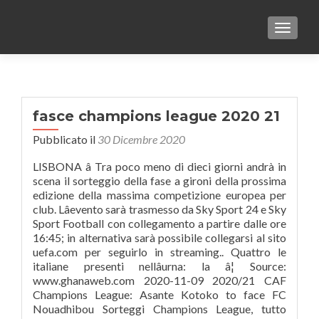
TOGGLE
fasce champions league 2020 21
Pubblicato il
30 Dicembre 2020
LISBONA â Tra poco meno di dieci giorni andrà in
scena il sorteggio della fase a gironi della prossima
edizione della massima competizione europea per
club. Lâevento sarà trasmesso da Sky Sport 24 e Sky
Sport Football con collegamento a partire dalle ore
16:45; in alternativa sarà possibile collegarsi al sito
uefa.com per seguirlo in streaming.. Quattro le
italiane presenti nellâurna: la â¦ Source:
www.ghanaweb.com 2020-11-09 2020/21 CAF
Champions League: Asante Kotoko to face FC
Nouadhibou Sorteggi Champions League, tutto