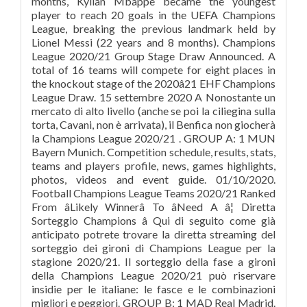
months, Kylian Mbappé became the youngest
player to reach 20 goals in the UEFA Champions
League, breaking the previous landmark held by
Lionel Messi (22 years and 8 months). Champions
League 2020/21 Group Stage Draw Announced. A
total of 16 teams will compete for eight places in
the knockout stage of the 2020â21 EHF Champions
League Draw. 15 settembre 2020 A Nonostante un
mercato di alto livello (anche se poi la ciliegina sulla
torta, Cavani, non è arrivata), il Benfica non giocherà
la Champions League 2020/21 . GROUP A: 1 MUN
Bayern Munich. Competition schedule, results, stats,
teams and players profile, news, games highlights,
photos, videos and event guide. 01/10/2020.
Football Champions League Teams 2020/21 Ranked
From âLikely Winnerâ To âNeed A â¦ Diretta
Sorteggio Champions â Qui di seguito come già
anticipato potrete trovare la diretta streaming del
sorteggio dei gironi di Champions League per la
stagione 2020/21. Il sorteggio della fase a gironi
della Champions League 2020/21 può riservare
insidie per le italiane: le fasce e le combinazioni
migliori e peggiori. GROUP B: 1 MAD Real Madrid.