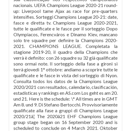
nacionais. UEFA Champions League 2020-21 round-
up: Liverpool tame Ajax as race for pre-quarters
intensifies. Sorteggi Champions League 20-21: date,
fasce e diretta tv. Champions League 2020-2021,
tutte le qualificate e le fasce per il sorteggio Dopo
Olympiacos, Ferencváros e Dinamo Kiev, mancano
solo tre squadre per definire la Champions 2020-
2021. CHAMPIONS LEAGUE. Completata la
stagione 2019-20, il quadro della Champions che
verrà è definito: con 26 squadre su 32 già qualificate
sono ormai note. Il sorteggio della fase a gironi si
terrà giovedì 1° ottobre: andiamo a scoprire tutte le
qualificate e le fasce in vista del sorteggio di Nyon.
Consulta todos los datos de la Champions League
2020/2021 con resultados, calendario, clasificación,
estadísticas y rankings en AS.com Los geht es am 20.
und 21. Here is the schedule: \* All times are in GMT
Am 8. und 9. Di Stefano Bertocchi. Provvisoriamente
qualificate alla fase a gruppi di Champions League
2020/21â¦ The 2020â21 EHF Champions League
group stage began on 16 September 2020 and is
scheduled to conclude on 4 March 2021. Oktober