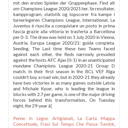
mit den ersten Spielen der Gruppenphase. Find alt
om Champions League 2020/2021 her. Se resultater,
kampprogram, statistik og topscorer fra kampe i
turneringeren Champions League, International. La
Juventus è riuscita a conquistare un posto in prima
fascia grazie alla vittoria in trasferta a Barcellona
per 0-3. The draw was held on 1 July 2020 in Vienna,
Austria. Europa League 2020/21: guida completa.
Seeding. The Last time these two Teams faced
against each other, the Reds narrowly prevailed
against the hosts AFC Ajax (0-1) in an unanticipated
mundane Champions League 2020-21 Group D
match. In their first season in the BCL VEF Riga
couldn't buy a road win, but in 2020-21 they already
have two victories in as many games outside Latvia
and Michale Kyser, who is leading the league in
blocks with 2.7 per game, is one of the major driving
forces behind this transformation.. On Tuesday
night, the 29-year â¦
Penne In Legno Artigianali
,
La Carta Mappa
Concettuale
,
Frasi Sul Tempo Che Passa Tumblr
,