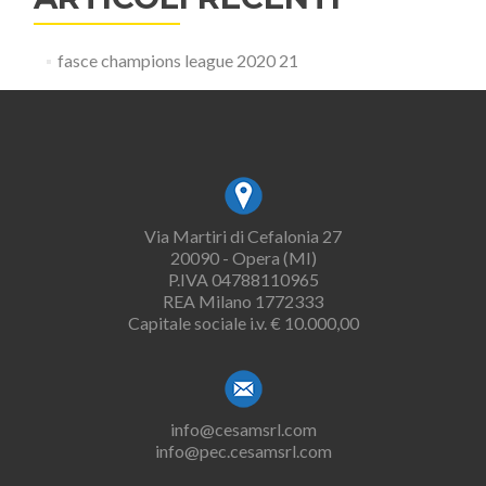
fasce champions league 2020 21
Via Martiri di Cefalonia 27
20090 - Opera (MI)
P.IVA 04788110965
REA Milano 1772333
Capitale sociale i.v. € 10.000,00
info@cesamsrl.com
info@pec.cesamsrl.com