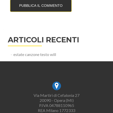
ARTICOLI RECENTI
estate canzone testo will
Via Martiri di Cefalonia 27
20090 - Opera (MI)
P.IVA 04788110965
REA Milano 1772333