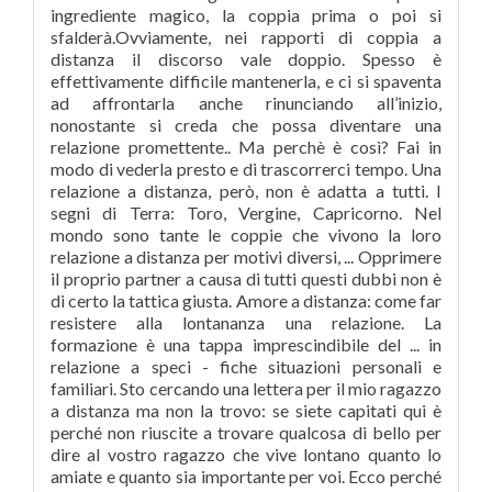
ingrediente magico, la coppia prima o poi si
sfalderà.Ovviamente, nei rapporti di coppia a
distanza il discorso vale doppio. Spesso è
effettivamente difficile mantenerla, e ci si spaventa
ad affrontarla anche rinunciando all’inizio,
nonostante si creda che possa diventare una
relazione promettente.. Ma perchè è così? Fai in
modo di vederla presto e di trascorrerci tempo. Una
relazione a distanza, però, non è adatta a tutti. I
segni di Terra: Toro, Vergine, Capricorno. Nel
mondo sono tante le coppie che vivono la loro
relazione a distanza per motivi diversi, ... Opprimere
il proprio partner a causa di tutti questi dubbi non è
di certo la tattica giusta. Amore a distanza: come far
resistere alla lontananza una relazione. La
formazione è una tappa imprescindibile del ... in
relazione a speci - fiche situazioni personali e
familiari. Sto cercando una lettera per il mio ragazzo
a distanza ma non la trovo: se siete capitati qui è
perché non riuscite a trovare qualcosa di bello per
dire al vostro ragazzo che vive lontano quanto lo
amiate e quanto sia importante per voi. Ecco perché