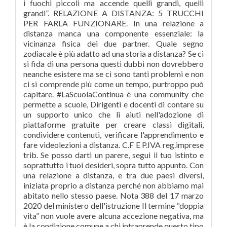
i fuochi piccoli ma accende quelli grandi, quelli
grandi”. RELAZIONE A DISTANZA: 5 TRUCCHI
PER FARLA FUNZIONARE. In una relazione a
distanza manca una componente essenziale: la
vicinanza fisica dei due partner. Quale segno
zodiacale è più adatto ad una storia a distanza? Se ci
si fida di una persona questi dubbi non dovrebbero
neanche esistere ma se ci sono tanti problemi e non
ci si comprende più come un tempo, purtroppo può
capitare. #LaScuolaContinua è una community che
permette a scuole, Dirigenti e docenti di contare su
un supporto unico che li aiuti nell'adozione di
piattaforme gratuite per creare classi digitali,
condividere contenuti, verificare l'apprendimento e
fare videolezioni a distanza. C.F E P.IVA reg.imprese
trib. Se posso darti un parere, segui il tuo istinto e
soprattutto i tuoi desideri, sopra tutto appunto. Con
una relazione a distanza, e tra due paesi diversi,
iniziata proprio a distanza perché non abbiamo mai
abitato nello stesso paese. Nota 388 del 17 marzo
2020 del ministero dell'istruzione Il termine “doppia
vita” non vuole avere alcuna accezione negativa, ma
è la condizione comune a chi intraprende questo tipo