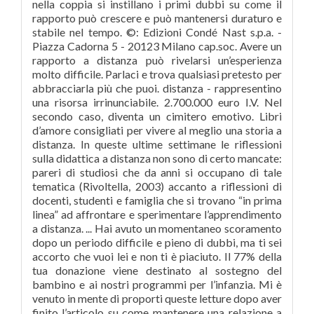
nella coppia si instillano i primi dubbi su come il
rapporto può crescere e può mantenersi duraturo e
stabile nel tempo. ©: Edizioni Condé Nast s.p.a. -
Piazza Cadorna 5 - 20123 Milano cap.soc. Avere un
rapporto a distanza può rivelarsi un’esperienza
molto difficile. Parlaci e trova qualsiasi pretesto per
abbracciarla più che puoi. distanza - rappresentino
una risorsa irrinunciabile. 2.700.000 euro I.V. Nel
secondo caso, diventa un cimitero emotivo. Libri
d’amore consigliati per vivere al meglio una storia a
distanza. In queste ultime settimane le riflessioni
sulla didattica a distanza non sono di certo mancate:
pareri di studiosi che da anni si occupano di tale
tematica (Rivoltella, 2003) accanto a riflessioni di
docenti, studenti e famiglia che si trovano “in prima
linea” ad affrontare e sperimentare l’apprendimento
a distanza. ... Hai avuto un momentaneo scoramento
dopo un periodo difficile e pieno di dubbi, ma ti sei
accorto che vuoi lei e non ti è piaciuto. Il 77% della
tua donazione viene destinato al sostegno del
bambino e ai nostri programmi per l’infanzia. Mi è
venuto in mente di proporti queste letture dopo aver
finito l’articolo su come mantenere una relazione a