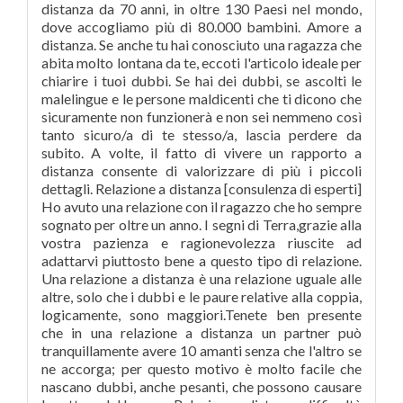
distanza da 70 anni, in oltre 130 Paesi nel mondo,
dove accogliamo più di 80.000 bambini. Amore a
distanza. Se anche tu hai conosciuto una ragazza che
abita molto lontana da te, eccoti l'articolo ideale per
chiarire i tuoi dubbi. Se hai dei dubbi, se ascolti le
malelingue e le persone maldicenti che ti dicono che
sicuramente non funzionerà e non sei nemmeno così
tanto sicuro/a di te stesso/a, lascia perdere da
subito. A volte, il fatto di vivere un rapporto a
distanza consente di valorizzare di più i piccoli
dettagli. Relazione a distanza [consulenza di esperti]
Ho avuto una relazione con il ragazzo che ho sempre
sognato per oltre un anno. I segni di Terra,grazie alla
vostra pazienza e ragionevolezza riuscite ad
adattarvi piuttosto bene a questo tipo di relazione.
Una relazione a distanza è una relazione uguale alle
altre, solo che i dubbi e le paure relative alla coppia,
logicamente, sono maggiori.Tenete ben presente
che in una relazione a distanza un partner può
tranquillamente avere 10 amanti senza che l'altro se
ne accorga; per questo motivo è molto facile che
nascano dubbi, anche pesanti, che possono causare