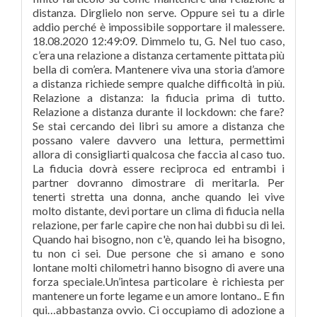
distanza. Dirglielo non serve. Oppure sei tu a dirle
addio perché è impossibile sopportare il malessere.
18.08.2020 12:49:09. Dimmelo tu, G. Nel tuo caso,
c’era una relazione a distanza certamente pittata più
bella di com’era. Mantenere viva una storia d’amore
a distanza richiede sempre qualche difficoltà in più.
Relazione a distanza: la fiducia prima di tutto.
Relazione a distanza durante il lockdown: che fare?
Se stai cercando dei libri su amore a distanza che
possano valere davvero una lettura, permettimi
allora di consigliarti qualcosa che faccia al caso tuo.
La fiducia dovrà essere reciproca ed entrambi i
partner dovranno dimostrare di meritarla. Per
tenerti stretta una donna, anche quando lei vive
molto distante, devi portare un clima di fiducia nella
relazione, per farle capire che non hai dubbi su di lei.
Quando hai bisogno, non c'è, quando lei ha bisogno,
tu non ci sei. Due persone che si amano e sono
lontane molti chilometri hanno bisogno di avere una
forza speciale.Un’intesa particolare è richiesta per
mantenere un forte legame e un amore lontano.. E fin
qui…abbastanza ovvio. Ci occupiamo di adozione a