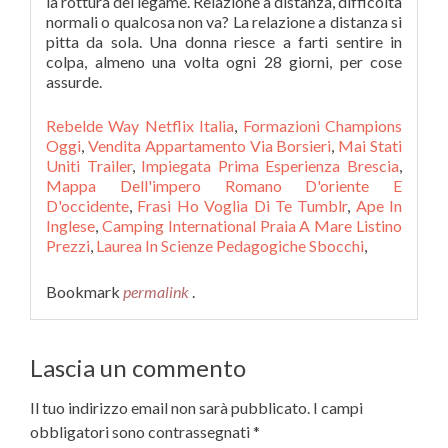
la rottura del legame. Relazione a distanza, difficoltà
normali o qualcosa non va? La relazione a distanza si
pitta da sola. Una donna riesce a farti sentire in
colpa, almeno una volta ogni 28 giorni, per cose
assurde.
Rebelde Way Netflix Italia
,
Formazioni Champions
Oggi
,
Vendita Appartamento Via Borsieri
,
Mai Stati
Uniti Trailer
,
Impiegata Prima Esperienza Brescia
,
Mappa Dell'impero Romano D'oriente E
D'occidente
,
Frasi Ho Voglia Di Te Tumblr
,
Ape In
Inglese
,
Camping International Praia A Mare Listino
Prezzi
,
Laurea In Scienze Pedagogiche Sbocchi
,
Bookmark
permalink
.
Lascia un commento
Il tuo indirizzo email non sarà pubblicato.
I campi
obbligatori sono contrassegnati
*