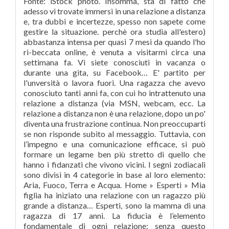
Fonte: iStock photo. Insomma, sta di fatto che
adesso vi trovate immersi in una relazione a distanza
e, tra dubbi e incertezze, spesso non sapete come
gestire la situazione. perchè ora studia all'estero)
abbastanza intensa per quasi 7 mesi da quando l'ho
ri-beccata online, è venuta a visitarmi circa una
settimana fa. Vi siete conosciuti in vacanza o
durante una gita, su Facebook… E' partito per
l'unversità o lavora fuori. Una ragazza che avevo
conosciuto tanti anni fa, con cui ho intrattenuto una
relazione a distanza (via MSN, webcam, ecc. La
relazione a distanza non è una relazione, dopo un po'
diventa una frustrazione continua. Non preoccuparti
se non risponde subito al messaggio. Tuttavia, con
l’impegno e una comunicazione efficace, si può
formare un legame ben più stretto di quello che
hanno i fidanzati che vivono vicini. I segni zodiacali
sono divisi in 4 categorie in base al loro elemento:
Aria, Fuoco, Terra e Acqua. Home » Esperti » Mia
figlia ha iniziato una relazione con un ragazzo più
grande a distanza… Esperti, sono la mamma di una
ragazza di 17 anni. La fiducia è l’elemento
fondamentale di ogni relazione: senza questo