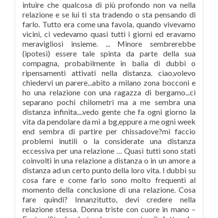
intuire che qualcosa di più profondo non va nella
relazione e se lui ti sta tradendo o sta pensando di
farlo. Tutto era come una favola, quando vivevamo
vicini, ci vedevamo quasi tutti i giorni ed eravamo
meravigliosi insieme. ... Minore sembrerebbe
(ipotesi) essere tale spinta da parte della sua
compagna, probabilmente in balia di dubbi o
ripensamenti attivati nella distanza. ciao,volevo
chiedervi un parere...abito a milano zona bocconi e
ho una relazione con una ragazza di bergamo...ci
separano pochi chilometri ma a me sembra una
distanza infinita....vedo gente che fa ogni giorno la
vita da pendolare da mi a bg,eppure a me ogni week
end sembra di partire per chissadove?mi faccio
problemi inutili o la considerate una distanza
eccessiva per una relazione … Quasi tutti sono stati
coinvolti in una relazione a distanza o in un amore a
distanza ad un certo punto della loro vita. I dubbi su
cosa fare e come farlo sono molto frequenti al
momento della conclusione di una relazione. Cosa
fare quindi? Innanzitutto, devi credere nella
relazione stessa. Donna triste con cuore in mano –