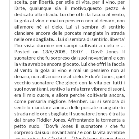
scelta, per libertà, per stile di vita, per il vino, per
l’arte, qualunque sia il motivo,questo pezzo è
dedicato alla strada. Lui che offrì la faccia al vento,
la gola al vino e mai un pensiero non al denaro, non
all’amore né al cielo. Lui sì sembra di sentirlo
cianciare ancora delle porcate mangiate in strada
nelle ore sbagliate… Lui sì sembra di sentirlo. liberta'
l'ho vista dormire nei campi coltivati a cielo e …
Posted on 13/6/2008, 18:07 . Dov’è Jones il
suonatore che fu sorpreso dai suoi novant’anni e con
la vita avrebbe ancora giocato. Lui che offrì la faccia
al vento la gola al vino e mai un pensiero non al
denaro, non all'amore né al cielo. E dov’è Jones, quel
vecchio suonatore Che giocò con la vita per tutti i
suoi novant’anni. sentivo la mia terra vibrare di suoni,
era il mio cuore, e allora perche' coltivarla ancora,
come pensarla migliore. Member. Lui sì sembra di
sentirlo cianciare ancora delle porcate mangiate in
strada nelle ore sbagliate Il suonatore Jones è tratta
dal brano Fiddler Jones. Affrontando la tormenta a
petto nudo. "Dov'è Jones il suonatore / che fu
sorpreso dai suoi novant'anni / e con la vita avrebbe
ancora giocato. C’è chi il … “Dov’è Jones il suonatore