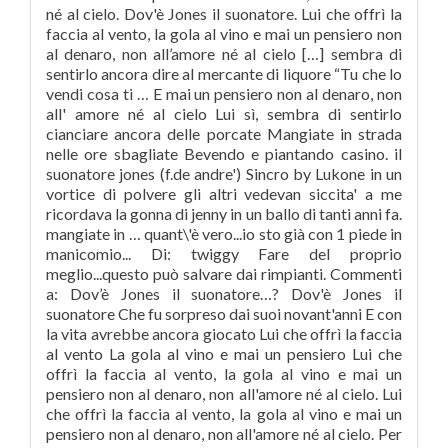
né al cielo. Dov'è Jones il suonatore. Lui che offrì la
faccia al vento, la gola al vino e mai un pensiero non
al denaro, non all’amore né al cielo […] sembra di
sentirlo ancora dire al mercante di liquore “Tu che lo
vendi cosa ti … E mai un pensiero non al denaro, non
all' amore né al cielo Lui sì, sembra di sentirlo
cianciare ancora delle porcate Mangiate in strada
nelle ore sbagliate Bevendo e piantando casino. il
suonatore jones (f.de andre') Sincro by Lukone in un
vortice di polvere gli altri vedevan siccita' a me
ricordava la gonna di jenny in un ballo di tanti anni fa.
mangiate in … quant\'è vero...io sto già con 1 piede in
manicomio... Di: twiggy Fare del proprio
meglio...questo può salvare dai rimpianti. Commenti
a: Dov’è Jones il suonatore…? Dov'è Jones il
suonatore Che fu sorpreso dai suoi novant'anni E con
la vita avrebbe ancora giocato Lui che offrì la faccia
al vento La gola al vino e mai un pensiero Lui che
offrì la faccia al vento, la gola al vino e mai un
pensiero non al denaro, non all'amore né al cielo. Lui
che offrì la faccia al vento, la gola al vino e mai un
pensiero non al denaro, non all'amore né al cielo. Per