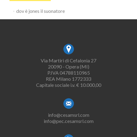
dov è jones il suonatore
Via Martiri di Cefalonia 27
20090 - Opera (MI)
P.IVA 04788110965
REA Milano 1772333
Capitale sociale i.v. € 10.000,00
info@cesamsrl.com
info@pec.cesamsrl.com