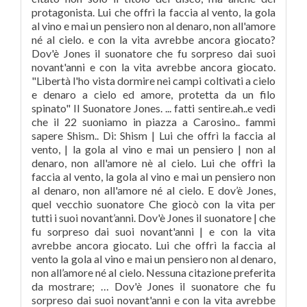
protagonista. Lui che offrì la faccia al vento, la gola
al vino e mai un pensiero non al denaro, non all'amore
né al cielo. e con la vita avrebbe ancora giocato?
Dov'è Jones il suonatore che fu sorpreso dai suoi
novant'anni e con la vita avrebbe ancora giocato.
"Libertà l'ho vista dormire nei campi coltivati a cielo
e denaro a cielo ed amore, protetta da un filo
spinato" Il Suonatore Jones. ... fatti sentire.ah..e vedi
che il 22 suoniamo in piazza a Carosino.. fammi
sapere Shism.. Di: Shism | Lui che offrì la faccia al
vento, | la gola al vino e mai un pensiero | non al
denaro, non all'amore nè al cielo. Lui che offrì la
faccia al vento, la gola al vino e mai un pensiero non
al denaro, non all'amore né al cielo. E dov’è Jones,
quel vecchio suonatore Che giocò con la vita per
tutti i suoi novant’anni. Dov'è Jones il suonatore | che
fu sorpreso dai suoi novant'anni | e con la vita
avrebbe ancora giocato. Lui che offrì la faccia al
vento la gola al vino e mai un pensiero non al denaro,
non all’amore né al cielo. Nessuna citazione preferita
da mostrare; … Dov'è Jones il suonatore che fu
sorpreso dai suoi novant'anni e con la vita avrebbe