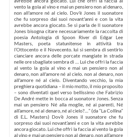
avrebbe ancora giocato. Lui che offrì la faccia al
vento la gola al vino e mai un pensiero non al denaro,
non all'amore né al cielo. Dov'è Jones il suonatore
che fu sorpreso dai suoi novant'anni e con la vita
avrebbe ancora giocato. Se si parla de Il suonatore
Jones bisogna citare necessariamente la raccolta di
poesia Antologia di Spoon River di Edgar Lee
Masters, poeta statunitense in attività tra
l’Ottocento e il Novecento. lui sì sembra di sentirlo
cianciare ancora delle porcate mangiate in strada
nelle ore sbagliate sembra di … Lui che offrì la faccia
al vento la gola al vino e mai un pensiero non al
denaro, non all'amore né al cielo. non al denaro, non
all'amore né al cielo. Diventando vecchio, la mia
preghiera quotidiana – il mio motto, il mio proposito
– sono diventati quel verso bellissimo che Fabrizio
De André mette in bocca al suonatore Jones. Senza
mai un pensiero Né alla moglie, né ai parenti, Né
all’amore, né al denaro, né al cielo?…” (da “La Collina”
di E.L. Masters) Dov’è Jones il suonatore che fu
sorpreso dai suoi novant’anni e con la vita avrebbe
ancora giocato. Lui che offrì la faccia al vento la gola
al vino e mai un pensiero non al denaro, non all’amore