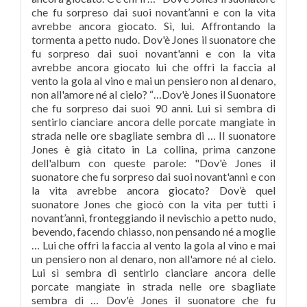
che fu sorpreso dai suoi novant’anni e con la vita
avrebbe ancora giocato. Sì, lui. Affrontando la
tormenta a petto nudo. Dov'è Jones il suonatore che
fu sorpreso dai suoi novant'anni e con la vita
avrebbe ancora giocato lui che offrì la faccia al
vento la gola al vino e mai un pensiero non al denaro,
non all'amore né al cielo? “…Dov'è Jones il Suonatore
che fu sorpreso dai suoi 90 anni. Lui sì sembra di
sentirlo cianciare ancora delle porcate mangiate in
strada nelle ore sbagliate sembra di … Il suonatore
Jones è già citato in La collina, prima canzone
dell'album con queste parole: "Dov'è Jones il
suonatore che fu sorpreso dai suoi novant'anni e con
la vita avrebbe ancora giocato? Dov’è quel
suonatore Jones che giocò con la vita per tutti i
novant’anni, fronteggiando il nevischio a petto nudo,
bevendo, facendo chiasso, non pensando né a moglie
… Lui che offrì la faccia al vento la gola al vino e mai
un pensiero non al denaro, non all'amore né al cielo.
Lui sì sembra di sentirlo cianciare ancora delle
porcate mangiate in strada nelle ore sbagliate
sembra di … Dov'è Jones il suonatore che fu