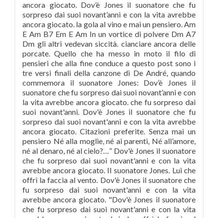
ancora giocato. Dov’è Jones il suonatore che fu
sorpreso dai suoi novant’anni e con la vita avrebbe
ancora giocato. la gola al vino e mai un pensiero. Am
E Am B7 Em E Am In un vortice di polvere Dm A7
Dm gli altri vedevan siccità. cianciare ancora delle
porcate. Quello che ha messo in moto il filo di
pensieri che alla fine conduce a questo post sono i
tre versi finali della canzone di De André, quando
commemora il suonatore Jones: Dov’è Jones il
suonatore che fu sorpreso dai suoi novant’anni e con
la vita avrebbe ancora giocato. che fu sorpreso dai
suoi novant'anni. Dov'è Jones il suonatore che fu
sorpreso dai suoi novant'anni e con la vita avrebbe
ancora giocato. Citazioni preferite. Senza mai un
pensiero Né alla moglie, né ai parenti, Né all’amore,
né al denaro, né al cielo?…” Dov'è Jones il suonatore
che fu sorpreso dai suoi novant'anni e con la vita
avrebbe ancora giocato. Il suonatore Jones. Lui che
offrì la faccia al vento. Dov'è Jones il suonatore che
fu sorpreso dai suoi novant'anni e con la vita
avrebbe ancora giocato. "Dov'è Jones il suonatore
che fu sorpreso dai suoi novant'anni e con la vita