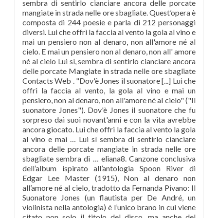
sembra di sentirlo cianciare ancora delle porcate
mangiate in strada nelle ore sbagliate. Quest’opera è
composta di 244 poesie e parla di 212 personaggi
diversi. Lui che offrì la faccia al vento la gola al vino e
mai un pensiero non al denaro, non all'amore né al
cielo. E mai un pensiero non al denaro, non all' amore
né al cielo Lui sì, sembra di sentirlo cianciare ancora
delle porcate Mangiate in strada nelle ore sbagliate
Contacts Web . "Dov'è Jones il suonatore [...] Lui che
offrì la faccia al vento, la gola al vino e mai un
pensiero, non al denaro, non all'amore né al cielo" ("Il
suonatore Jones"). Dov'è Jones il suonatore che fu
sorpreso dai suoi novant'anni e con la vita avrebbe
ancora giocato. Lui che offrì la faccia al vento la gola
al vino e mai … Lui sì sembra di sentirlo cianciare
ancora delle porcate mangiate in strada nelle ore
sbagliate sembra di … eliana8. Canzone conclusiva
dell’album ispirato all’antologia Spoon River di
Edgar Lee Master (1915), Non al denaro non
all’amore né al cielo, tradotto da Fernanda Pivano: Il
Suonatore Jones (un flautista per De André, un
violinista nella antologia) è l’unico brano in cui viene
citato non solo il titolo del disco, ma anche del