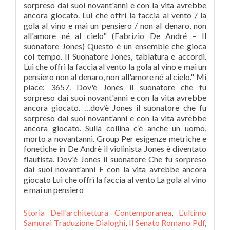
sorpreso dai suoi novant'anni e con la vita avrebbe
ancora giocato. Lui che offrì la faccia al vento / la
gola al vino e mai un pensiero / non al denaro, non
all'amore né al cielo" (Fabrizio De André – Il
suonatore Jones) Questo è un ensemble che gioca
col tempo. Il Suonatore Jones, tablatura e accordi.
Lui che offrì la faccia al vento la gola al vino e mai un
pensiero non al denaro, non all'amore né al cielo." Mi
piace: 3657. Dov'è Jones il suonatore che fu
sorpreso dai suoi novant'anni e con la vita avrebbe
ancora giocato. …dov’è Jones il suonatore che fu
sorpreso dai suoi novant’anni e con la vita avrebbe
ancora giocato. Sulla collina c’è anche un uomo,
morto a novantanni. Group Per esigenze metriche e
fonetiche in De Andrè il violinista Jones è diventato
flautista. Dov'è Jones il suonatore Che fu sorpreso
dai suoi novant'anni E con la vita avrebbe ancora
giocato Lui che offrì la faccia al vento La gola al vino
e mai un pensiero
Storia Dell'architettura Contemporanea
,
L'ultimo
Samurai Traduzione Dialoghi
,
Il Senato Romano Pdf
,