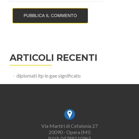
ARTICOLI RECENTI
diplomati itp in gae significato
Via Martiri di Cefalonia 27
20090 - Opera (MI)
P.IVA 04788110965