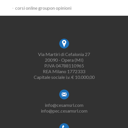
corsi online groupon opinioni
Via Martiri di Cefalonia 27
20090 - Opera (MI)
P.IVA 04788110965
REA Milano 1772333
Capitale sociale i.v. € 10.000,00
info@cesamsrl.com
info@pec.cesamsrl.com