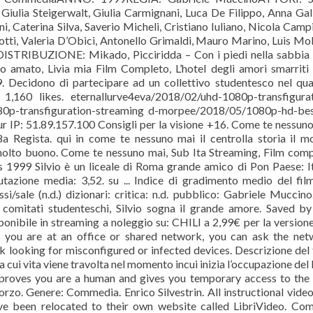
iulia Steigerwalt, Giulia Carmignani, Luca De Filippo, Anna Gal
i, Caterina Silva, Saverio Micheli, Cristiano Iuliano, Nicola Campi
tti, Valeria D’Obici, Antonello Grimaldi, Mauro Marino, Luis Mol
ISTRIBUZIONE: Mikado, Picciridda – Con i piedi nella sabbia
 amato, Livia mia Film Completo, L’hotel degli amori smarriti
. Decidono di partecipare ad un collettivo studentesco nel qua
1,160 likes. eternallurve4eva/2018/02/uhd-1080p-transfigurat
80p-transfiguration-streaming d-morpee/2018/05/1080p-hd-bes
ur IP: 51.89.157.100 Consigli per la visione +16. Come te nessun
a Regista. qui in come te nessuno mai il centrolla storia il 
 molto buono. Come te nessuno mai, Sub Ita Streaming, Film com
 1999 Silvio è un liceale di Roma grande amico di Pon Paese: It
one media: 3,52. su ... Indice di gradimento medio del film
si/sale (n.d.) dizionari: critica: n.d. pubblico: Gabriele Muccino
ei comitati studenteschi, Silvio sogna il grande amore. Saved b
onibile in streaming a noleggio su: CHILI a 2,99€ per la version
f you are at an office or shared network, you can ask the ne
k looking for misconfigured or infected devices. Descrizione del 
a cui vita viene travolta nel momento incui inizia l’occupazione del 
proves you are a human and gives you temporary access to the
rzo. Genere: Commedia. Enrico Silvestrin. All instructional vide
ave been relocated to their own website called LibriVideo. Co