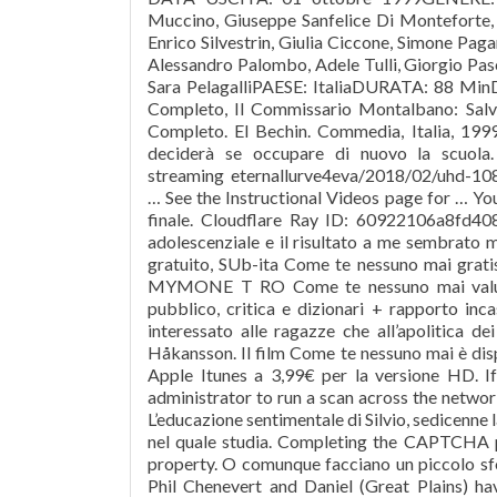
Muccino, Giuseppe Sanfelice Di Monteforte, G
Enrico Silvestrin, Giulia Ciccone, Simone Pagan
Alessandro Palombo, Adele Tulli, Giorgio Paso
Sara PelagalliPAESE: ItaliaDURATA: 88 MinD
Completo, Il Commissario Montalbano: Salvo
Completo. El Bechin. Commedia, Italia, 1999
deciderà se occupare di nuovo la scuola. 
streaming eternallurve4eva/2018/02/uhd-10
… See the Instructional Videos page for … Yo
finale. Cloudflare Ray ID: 60922106a8fd408
adolescenziale e il risultato a me sembrato
gratuito, SUb-ita Come te nessuno mai gratis
MYMONE T RO Come te nessuno mai valutazi
pubblico, critica e dizionari + rapporto incas
interessato alle ragazze che all’apolitica d
Håkansson. Il film Come te nessuno mai è disp
Apple Itunes a 3,99€ per la versione HD. I
administrator to run a scan across the networ
L’educazione sentimentale di Silvio, sedicenne l
nel quale studia. Completing the CAPTCHA 
property. O comunque facciano un piccolo sfo
Phil Chenevert and Daniel (Great Plains) h