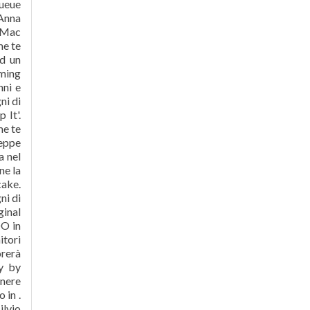
ueue
 Anna
e Mac
me te
ad un
aming
nni e
ni di
 It'.
me te
seppe
a nel
ne la
cake.
ni di
ginal
DO in
itori
orerà
ty by
enere
 in .
lvio