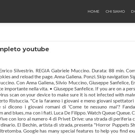
HOME
CHI SIAMO
D
mpleto youtube
Enrico Silvestrin. REGIA Gabriele Muccino. Durata: 88 min. Co
ies and reload the page. Anna Galiena. Ponzi. Skip navigation Sig
ccino. Con Anna Galiena, Silvio Muccino, Giuseppe Sanfelice, E
te importante nella vita. • Giuseppe Sanfelice. If you are on a per
virus scan on your device to make sure it is not infected with mal
erto Ristuccia. "Ce la faranno i giovani e meno giovani spettatori 
he si dicono i giovani romani di 'Come te nessuno mai'? Fand
hm and blues, ma con i fiati. Luca De Filippo. Watch Queue Queue.
ive con loro al numero 4 di Privet Drive: una strada di periferia
rdinario. El Bechin, artista di strada, presenta "Horror Puppets S
tretomba. Google has many special features to help you find ex