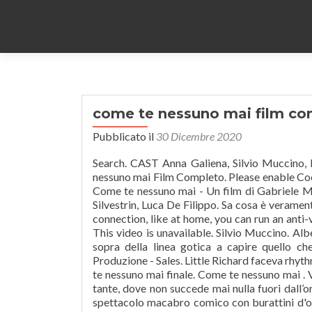
come te nessuno mai film co
Pubblicato il
30 Dicembre 2020
Search. CAST Anna Galiena, Silvio Muccino, 
nessuno mai Film Completo. Please enable Cook
Come te nessuno mai - Un film di Gabriele Mu
Silvestrin, Luca De Filippo. Sa cosa è veramen
connection, like at home, you can run an anti-
This video is unavailable. Silvio Muccino. Alb
sopra della linea gotica a capire quello c
Produzione - Sales. Little Richard faceva rhyt
te nessuno mai finale. Come te nessuno mai . V
tante, dove non succede mai nulla fuori dall’o
spettacolo macabro comico con burattini d'ol