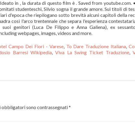
eato in , la durata di questo film è . Saved from youtube.com. 
omitati studenteschi, Silvio sogna il grande amore. Sui titoli di tes
ari d'epoca che riepilogano sotto brevità alcuni capitoli della re
nquadra così l'arco trentennale che separa l'esperienza contestatari
i suoi genitori (Luca De Filippo e Anna Galiena), ex sessanto
 including webpages, images, videos and more.
tel Campo Dei Fiori - Varese
,
To Dare Traduzione Italiana
,
Co
dosio Barresi Wikipedia
,
Viva La Swing Ticket Traduzione
,
V
 obbligatori sono contrassegnati
*