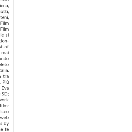
iena,
otti,
teni,
 Film
 Film
le si
ion-
t-of
o mai
mondo
pleto
alia.
 tra
. Più
y Eva
e SD;
twork
film:
liceo
 web
os by
me te