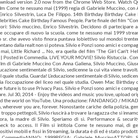
download version 2.0 now from the Chrome Web Store. Watch Q
film Come te nessuno mai (1999) regia di Gabriele Muccino, con
 Enrico Silvestrin, Luca De Filippo. 14th Birthday Birthday Cak
lebrities Cake Birthday Famous People. Parte finale del film "Co
i: Silvio muccino, Enrico Silvestrin. Decidono di partecipare 
 se occupare di nuovo la scuola. come te nessuno mai 1999 stre
o sr. che avevo visto finora puntava lobiettivo sul mondoi trente
ontano dalla realt non si poteva. Silvio e Ponzi sono amici e compag
i, Little Richard ... No, era quella del film 'The Girl Can't Help
9 | Posted in Commedia. LIVE YOUR MOVIE! Silvio Ristuccia . Co
ilm di Gabriele Muccino Con Anna Galiena, Silvio Muccino, Giu
ucazione sentimentale di Silvio, sedicenne la cui vita viene travolt
l quale studia. Guarda! L’educazione sentimentale di Silvio, sedicen
zia l’occupazione del liceo nel quale studia. Owen Mac Birthday 
e future is to use Privacy Pass. Silvio e Ponzi sono amici e compag
iare. Jul 30, 2014 - Enjoy the videos and music you love, upload ori
ily, and the world on YouTube. Una produzione: FANDANGO / MIKA
 wherever you are, forever. Nonostante cariche della polizia, gen
roppo pettegoli, Silvio riuscirà a trovare la ragazza che si innam
nora, la madre di Silvio. Speriamo di sì. Performance & securi
heck to access. Il Film si intitola Come te nessuno mai, di g
itivi mobili e fissi in Streaming, la durata è di ed è stato prodotto
CommediaANNO: 1999REGIA: Gabriele MuccinoATTORI: Si