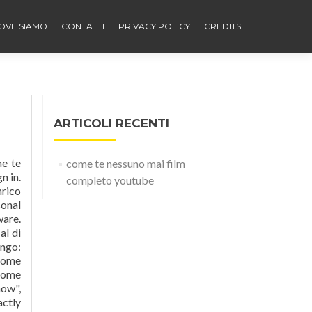
OVE SIAMO
CONTATTI
PRIVACY POLICY
CREDITS
ARTICOLI RECENTI
me te
come te nessuno mai film
n in.
completo youtube
nrico
sonal
ware.
al di
ango:
 Come
 come
how",
actly