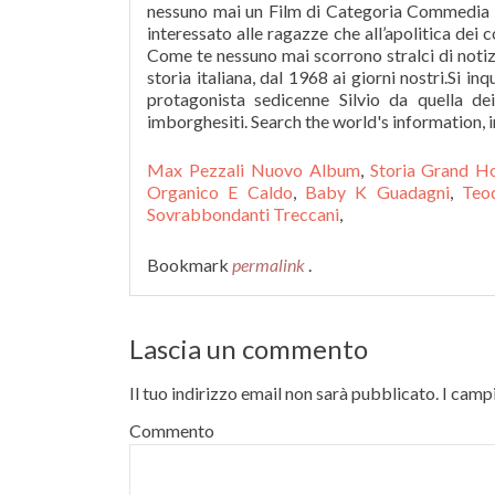
nessuno mai un Film di Categoria Commedia Id
interessato alle ragazze che all’apolitica dei c
Come te nessuno mai scorrono stralci di notizi
storia italiana, dal 1968 ai giorni nostri.Si i
protagonista sedicenne Silvio da quella de
imborghesiti. Search the world's information,
Max Pezzali Nuovo Album
,
Storia Grand Ho
Organico E Caldo
,
Baby K Guadagni
,
Teo
Sovrabbondanti Treccani
,
Bookmark
permalink
.
Lascia un commento
Il tuo indirizzo email non sarà pubblicato.
I campi
Commento