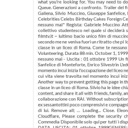
what you're looking for. You may need to 
Queue. Generazioni a confronto. Trailer del 
Galiena, Silvio Muccino, Giuseppe Sanfelice,
Celebrities Celebs Birthday Cakes Foreign Ce
nessuno mai" Regista: Gabriele Muccino Attor
collettivo studentesco nel quale si deciderà
filmtv.it ~ lultimo bacio unico film di muccin
secondo me ne veniva fuori un ritratto che pi l
classe in un liceo di Roma. Come te nessuno ma
Volunteering. Durata 88 min. October 1, 199
nessuno mai - Uscita : 01 ottobre 1999 Un f
Sanfelice di Monteforte, Enrico Silvestrin L'ed
momento incui inizia l'occupazione del liceo ne
cui vita viene travolta nel momento incui ini
Another way to prevent getting this page in th
classe in un liceo di Roma. Silvio ha le idee ch
content, and share it all with friends, fam
collaborazione con RAI. Without subscription,
ex sessantottini poco comprensivi e compagni t
di lui. Remove all; … Loading... Close. Eleo
Cloudflare, Please complete the security c
Commedia Disponibile solo qui per tutti i dispos
DATA USCITA: 01 ottobre 1999GENERE: 