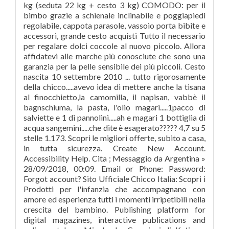
kg (seduta 22 kg + cesto 3 kg) COMODO: per il
bimbo grazie a schienale inclinabile e poggiapiedi
regolabile, cappota parasole, vassoio porta bibite e
accessori, grande cesto acquisti Tutto il necessario
per regalare dolci coccole al nuovo piccolo. Allora
affidatevi alle marche più conosciute che sono una
garanzia per la pelle sensibile dei più piccoli. Cesto
nascita 10 settembre 2010 ... tutto rigorosamente
della chicco.....avevo idea di mettere anche la tisana
al finocchietto,la camomilla, il napisan, vabbè il
bagnschiuma, la pasta, l'olio magari.....1pacco di
salviette e 1 di pannolini.....ah e magari 1 bottiglia di
acqua sangemini.....che dite è esagerato????? 4,7 su 5
stelle 1.173. Scopri le migliori offerte, subito a casa,
in tutta sicurezza. Create New Account.
Accessibility Help. Cita ; Messaggio da Argentina »
28/09/2018, 00:09. Email or Phone: Password:
Forgot account? Sito Ufficiale Chicco Italia: Scopri i
Prodotti per l'infanzia che accompagnano con
amore ed esperienza tutti i momenti irripetibili nella
crescita del bambino. Publishing platform for
digital magazines, interactive publications and