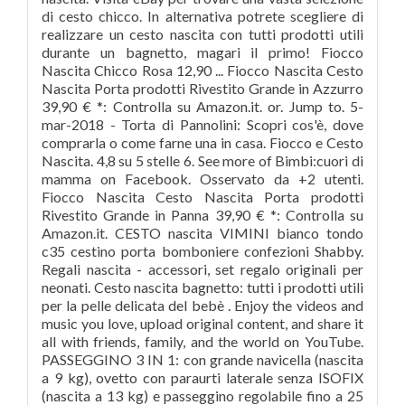
di cesto chicco. In alternativa potrete scegliere di
realizzare un cesto nascita con tutti prodotti utili
durante un bagnetto, magari il primo! Fiocco
Nascita Chicco Rosa 12,90 ... Fiocco Nascita Cesto
Nascita Porta prodotti Rivestito Grande in Azzurro
39,90 € *: Controlla su Amazon.it. or. Jump to. 5-
mar-2018 - Torta di Pannolini: Scopri cos'è, dove
comprarla o come farne una in casa. Fiocco e Cesto
Nascita. 4,8 su 5 stelle 6. See more of Bimbi:cuori di
mamma on Facebook. Osservato da +2 utenti.
Fiocco Nascita Cesto Nascita Porta prodotti
Rivestito Grande in Panna 39,90 € *: Controlla su
Amazon.it. CESTO nascita VIMINI bianco tondo
c35 cestino porta bomboniere confezioni Shabby.
Regali nascita - accessori, set regalo originali per
neonati. Cesto nascita bagnetto: tutti i prodotti utili
per la pelle delicata del bebè . Enjoy the videos and
music you love, upload original content, and share it
all with friends, family, and the world on YouTube.
PASSEGGINO 3 IN 1: con grande navicella (nascita
a 9 kg), ovetto con paraurti laterale senza ISOFIX
(nascita a 13 kg) e passeggino regolabile fino a 25