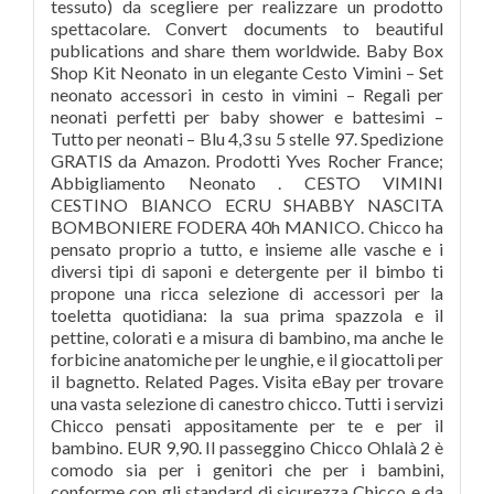
tessuto) da scegliere per realizzare un prodotto
spettacolare. Convert documents to beautiful
publications and share them worldwide. Baby Box
Shop Kit Neonato in un elegante Cesto Vimini – Set
neonato accessori in cesto in vimini – Regali per
neonati perfetti per baby shower e battesimi –
Tutto per neonati – Blu 4,3 su 5 stelle 97. Spedizione
GRATIS da Amazon. Prodotti Yves Rocher France;
Abbigliamento Neonato . CESTO VIMINI
CESTINO BIANCO ECRU SHABBY NASCITA
BOMBONIERE FODERA 40h MANICO. Chicco ha
pensato proprio a tutto, e insieme alle vasche e i
diversi tipi di saponi e detergente per il bimbo ti
propone una ricca selezione di accessori per la
toeletta quotidiana: la sua prima spazzola e il
pettine, colorati e a misura di bambino, ma anche le
forbicine anatomiche per le unghie, e il giocattoli per
il bagnetto. Related Pages. Visita eBay per trovare
una vasta selezione di canestro chicco. Tutti i servizi
Chicco pensati appositamente per te e per il
bambino. EUR 9,90. Il passeggino Chicco Ohlalà 2 è
comodo sia per i genitori che per i bambini,
conforme con gli standard di sicurezza Chicco e da