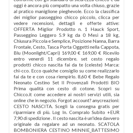
oggi è ancora più compatto una volta chiuso, grazie
al pratico maniglione pieghevole. Ecco la classifica
dei miglior passeggino chicco piccolo, clicca per
vedere recensioni, dettagli e offerte attive:
OFFERTA Miglior Prodotto n. 1 Hauck Sport,
Passeggino Leggero 5.9 kg da 0 Mesi a 18 kg,
Chiusura Piccola e Semplice, Posizione Nanna, Barra
Frontale, Cesto, Tasca Porta Oggetti nella Cappota,
Blu (Moonlight/Capri) 169,00 € 169,00 € Ricevilo
entro venerdì 11 dicembre. set cesto regalo
prodotti chicco nascita fai da te (celeste) Marca:
chi-cco. Ecco qualche consiglio su come realizzarlo
fai da te e con cosa riempirlo. 8,60 € Bebe Regalo
Neonato Cestino Set Il Provenzali Prodotti BIO
Prima qualità con cesto di cotone. Scopri su
Chicco.it come accedere ai nostri servizi utili, sia
online che in negozio. Forgot account? anycreazioni:
CESTO NASCITA. Scegli la consegna gratis per
riparmiare di più. Log In. Compralo Subito +EUR
7,90 di spedizione . Il cesto nascita è un'idea davvero
originale da regalare ad un neonato. SCATOLA
BOMBONIERA CESTINO MINNIE_BATTESIMO