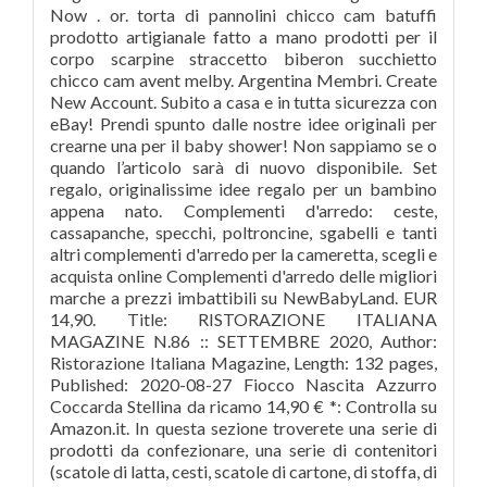
Now . or. torta di pannolini chicco cam batuffi
prodotto artigianale fatto a mano prodotti per il
corpo scarpine straccetto biberon succhietto
chicco cam avent melby. Argentina Membri. Create
New Account. Subito a casa e in tutta sicurezza con
eBay! Prendi spunto dalle nostre idee originali per
crearne una per il baby shower! Non sappiamo se o
quando l’articolo sarà di nuovo disponibile. Set
regalo, originalissime idee regalo per un bambino
appena nato. Complementi d'arredo: ceste,
cassapanche, specchi, poltroncine, sgabelli e tanti
altri complementi d'arredo per la cameretta, scegli e
acquista online Complementi d'arredo delle migliori
marche a prezzi imbattibili su NewBabyLand. EUR
14,90. Title: RISTORAZIONE ITALIANA
MAGAZINE N.86 :: SETTEMBRE 2020, Author:
Ristorazione Italiana Magazine, Length: 132 pages,
Published: 2020-08-27 Fiocco Nascita Azzurro
Coccarda Stellina da ricamo 14,90 € *: Controlla su
Amazon.it. In questa sezione troverete una serie di
prodotti da confezionare, una serie di contenitori
(scatole di latta, cesti, scatole di cartone, di stoffa, di