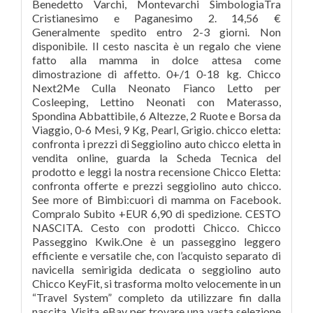
Benedetto Varchi, Montevarchi SimbologiaTra
Cristianesimo e Paganesimo 2. 14,56 €
Generalmente spedito entro 2-3 giorni. Non
disponibile. Il cesto nascita è un regalo che viene
fatto alla mamma in dolce attesa come
dimostrazione di affetto. 0+/1 0-18 kg. Chicco
Next2Me Culla Neonato Fianco Letto per
Cosleeping, Lettino Neonati con Materasso,
Spondina Abbattibile, 6 Altezze, 2 Ruote e Borsa da
Viaggio, 0-6 Mesi, 9 Kg, Pearl, Grigio. chicco eletta:
confronta i prezzi di Seggiolino auto chicco eletta in
vendita online, guarda la Scheda Tecnica del
prodotto e leggi la nostra recensione Chicco Eletta:
confronta offerte e prezzi seggiolino auto chicco.
See more of Bimbi:cuori di mamma on Facebook.
Compralo Subito +EUR 6,90 di spedizione. CESTO
NASCITA. Cesto con prodotti Chicco. Chicco
Passeggino Kwik.One è un passeggino leggero
efficiente e versatile che, con l’acquisto separato di
navicella semirigida dedicata o seggiolino auto
Chicco KeyFit, si trasforma molto velocemente in un
“Travel System” completo da utilizzare fin dalla
nascita. Visita eBay per trovare una vasta selezione