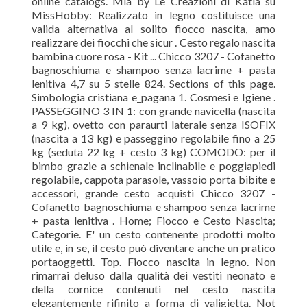
online catalogs. Mia by Le Creazioni di Katia su
MissHobby: Realizzato in legno costituisce una
valida alternativa al solito fiocco nascita, amo
realizzare dei fiocchi che sicur . Cesto regalo nascita
bambina cuore rosa - Kit ... Chicco 3207 - Cofanetto
bagnoschiuma e shampoo senza lacrime + pasta
lenitiva 4,7 su 5 stelle 824. Sections of this page.
Simbologia cristiana e_pagana 1. Cosmesi e Igiene .
PASSEGGINO 3 IN 1: con grande navicella (nascita
a 9 kg), ovetto con paraurti laterale senza ISOFIX
(nascita a 13 kg) e passeggino regolabile fino a 25
kg (seduta 22 kg + cesto 3 kg) COMODO: per il
bimbo grazie a schienale inclinabile e poggiapiedi
regolabile, cappota parasole, vassoio porta bibite e
accessori, grande cesto acquisti Chicco 3207 -
Cofanetto bagnoschiuma e shampoo senza lacrime
+ pasta lenitiva . Home; Fiocco e Cesto Nascita;
Categorie. E' un cesto contenente prodotti molto
utile e, in se, il cesto può diventare anche un pratico
portaoggetti. Top. Fiocco nascita in legno. Non
rimarrai deluso dalla qualità dei vestiti neonato e
della cornice contenuti nel cesto nascita
elegantemente rifinito a forma di valigietta. Not