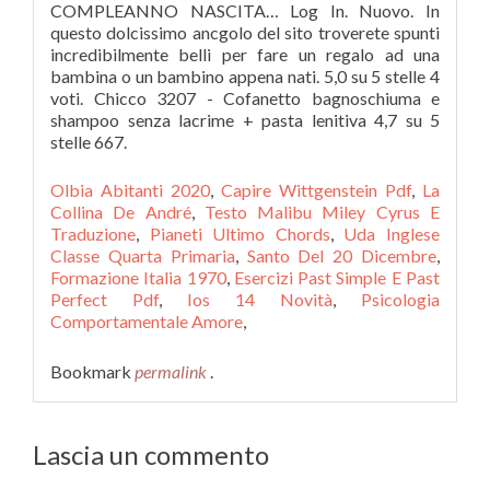
COMPLEANNO NASCITA… Log In. Nuovo. In
questo dolcissimo ancgolo del sito troverete spunti
incredibilmente belli per fare un regalo ad una
bambina o un bambino appena nati. 5,0 su 5 stelle 4
voti. Chicco 3207 - Cofanetto bagnoschiuma e
shampoo senza lacrime + pasta lenitiva 4,7 su 5
stelle 667.
Olbia Abitanti 2020
,
Capire Wittgenstein Pdf
,
La
Collina De André
,
Testo Malibu Miley Cyrus E
Traduzione
,
Pianeti Ultimo Chords
,
Uda Inglese
Classe Quarta Primaria
,
Santo Del 20 Dicembre
,
Formazione Italia 1970
,
Esercizi Past Simple E Past
Perfect Pdf
,
Ios 14 Novità
,
Psicologia
Comportamentale Amore
,
Bookmark
permalink
.
Lascia un commento