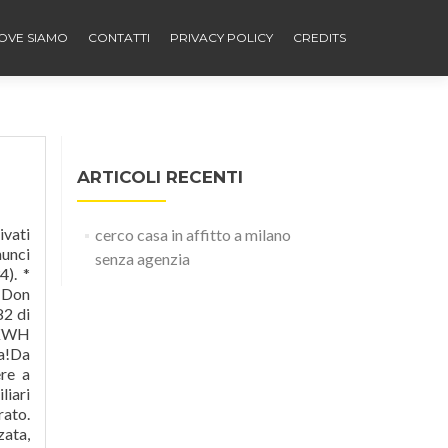
OVE SIAMO
CONTATTI
PRIVACY POLICY
CREDITS
ARTICOLI RECENTI
tamente il locatore o il venditore di un immobile senza passare per le agenzie. Language: italian Case e immobili in affitto uso residenziale, commerciale e per vacanze, da privati e agenzie - Affitto.it. Tutti gli annunci immobiliari di privati che affittano case e appartamenti senza provvigioni. UTENZE IDRICHE/FOGNARIE/ELETTRICHE TOTALMENTE INDIPENDENTI DA ALTRI CONDOMINI.
cerco casa in affitto a milano
senza agenzia