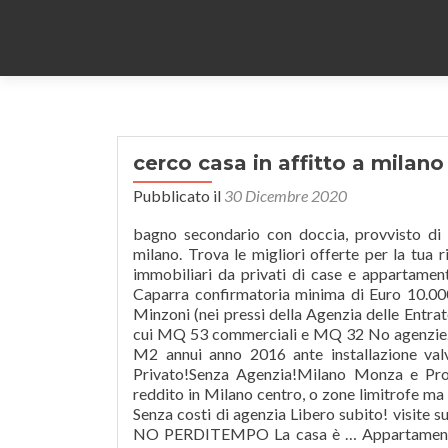
cerco casa in affitto a milan
Pubblicato il
30 Dicembre 2020
bagno secondario con doccia, provvisto di lucernario, caldaia e attacchi lavatrice, disponibilita. Affitto privati milano. Trova le migliori offerte per la tua ricerca affitto legnano no agenzia. 130 calpestabili). Bakeca: annunci immobiliari da privati di case e appartamenti in affitto a Milano . sono di proprietà dei rispettivi titolari. 34). * Caparra confirmatoria minima di Euro 10.000 Euro 40.000,00. Ceramica in zona giorno. Ad Avezzano in via Don Minzoni (nei pressi della Agenzia delle Entrate) vendo una graziosa mansarda(categoria catastale A2) di MQ 82 di cui MQ 53 commerciali e MQ 32 No agenzie. - no ascensore no posto auto - Classe energetica E IPE 206,17 KWH M2 annui anno 2016 ante installazione valvoline termostatiche. 130 calpestabili) Vendo Casa!Cerco Casa!Da Privato!Senza Agenzia!Milano Monza e Provincia! 33,50). Buongiorno,si ricercano appartamenti da mettere a reddito in Milano centro, o zone limitrofe ma adiacenti la metro. Sì valutano collaborazioni con agenzie immobiliari Senza costi di agenzia Libero subito! visite su appuntamento dal lunedì al venerdì. ampia cantina al piano interrato. NO PERDITEMPO La casa è … Appartamento a schiera riparato dalla strada pubblica da sbarra automatizzata, avente ampie dimensioni coperte e scoperte, con ingresso indipendente, disposto al 1° piano oltre a piano mansardato, costruzione del 2006. e Iscrizione al Registro delle Imprese di Milano n.12086540155 R.E.A. Predisposizione uffici al primo piano con impianto funzionante. 2 settimane e 2 giorni fa in idealista.it - Nicola Liccardo, 27 nov 2020 in idealista.it - ITAL HOME MILANO. supermercato, benzinaio, autofficine, vendita materiali elettrici e ristoranti, - Disimpegno bagno padronale. No animali, No fumatori. in gres, porte blindate, infissi in pvc con doppi vetri, riscaldamento autonomo, prezzo chiavi in mano TUTTO INCLUSO con regolare facciata definita.. ; adibibile a laboratorio e/o magazzino. - SEMINTERRATO (hm. Il prezzo del terreno è di Euro 160.000 oltre a oneri notarili e imposte previste per legge. Zona servita ed asservita da negozi, poste, farmacia etc-comoda per mare (anche a piedi) e per collegamenti cittadini (metropolitana a 200m) si prendono in considerazione tutte le metrature,dal monolocale al pentalocale, mettiamo a reddito sia con affitti di tipo tradizionale,sia con affitti turistici. Cerca e trova casa su CasaDaPrivato.it documentazione PERFETTAMENTE in regola ai fini accesso a mutuo. No agenzia propone costruendo appartamento in ridente cittadina di ISOLA DELLE FEMMINE concediti un sogno , vieni a trovarci ' ' agenzia retecasa loano corso roma n.14 . - Salotto-pranzo immenso con caminetto (mq. LIBERO SUBITO. si valutano anche affitti brevi e forfait per aziende. L'Appartamento e' composto da ampio ingresso salone doppio, disimpegno, ampia cucina abitabile con separato angolo cottura, corridoio, 2 camere da letto, 2 bagni, ampio sgabuzzino, balcone panoramico sulla piazza. Su Uniaffitti troverai tante stanze o appartamenti in affitto, riservate a studenti o giovani lavoratori. Case in affitto a Milano capitale da 290€ al mese, annunci con molte fotografie, Affitto privati milano. OffroCasa.com è il portale di annunci immobiliari che dà la possibilità a tutte le agenzie, imprese edili e privati di inserire illimitatamente e gratuitamente inserzioni in tutta Italia senza alcun obbligo contrattuale. Scopri tutti gli annunci privati e di agenzie e scegli con Immobiliare.it la tua futura casa. Spese condominiali euro 70,00 mensili. 22). Stanze in affitto a Milano. Scopri di più su Casa.it! Nessun costo di mediazione! No zanzariere No climatizzatore (si solo in mansarda). 22 nov 2020 in Casa.it - GRECO IMMOBILI S.R.L. Prima consulenza gratuita e senza alcun impegno! Se sei alla ricerca di un alloggio in affitto a Milano, un appartamento, una stanza singola o una doppia, su uniaffitti potrai contattare gratuitamente centinaia di inserzionisti, privati, affitt