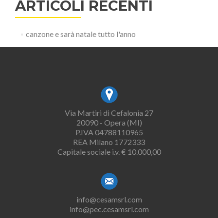
ARTICOLI RECENTI
canzone e sarà natale tutto l'anno
Via Martiri di Cefalonia 27
20090 - Opera (MI)
P.IVA 04788110965
REA Milano 1772333
Capitale sociale i.v. € 10.000,00
info@cesamsrl.com
info@pec.cesamsrl.com