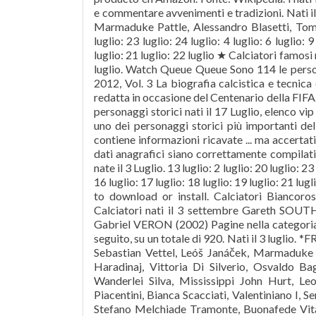
e commentare avvenimenti e tradizioni. Nati il
Marmaduke Pattle, Alessandro Blasetti, Tom 
luglio: 23 luglio: 24 luglio: 4 luglio: 6 luglio: 
luglio: 21 luglio: 22 luglio ★ Calciatori famosi 
luglio. Watch Queue Queue Sono 114 le person
2012, Vol. 3 La biografia calcistica e tecnica
redatta in occasione del Centenario della FIFA. 
personaggi storici nati il 17 Luglio, elenco vip 
uno dei personaggi storici più importanti d
contiene informazioni ricavate ... ma accertat
dati anagrafici siano correttamente compilati
nate il 3 Luglio. 13 luglio: 2 luglio: 20 luglio: 23 
16 luglio: 17 luglio: 18 luglio: 19 luglio: 21 lug
to download or install. Calciatori Biancor
Calciatori nati il 3 settembre Gareth 
Gabriel VERON (2002) Pagine nella categoria "
seguito, su un totale di 920. Nati il 3 luglio. 
Sebastian Vettel, Leóš Janáček, Marmaduke P
Haradinaj, Vittoria Di Silverio, Osvaldo B
Wanderlei Silva, Mississippi John Hurt, Le
Piacentini, Bianca Scacciati, Valentiniano I, 
Stefano Melchiade Tramonte, Buonafede Vitali