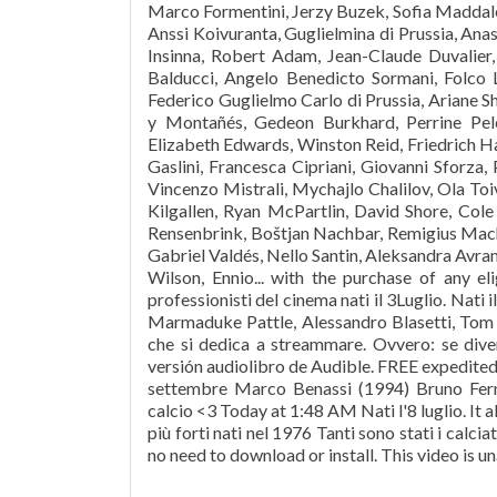
Marco Formentini, Jerzy Buzek, Sofia Maddalen
Anssi Koivuranta, Guglielmina di Prussia, Anas
Insinna, Robert Adam, Jean-Claude Duvalier,
Balducci, Angelo Benedicto Sormani, Folco L
Federico Guglielmo Carlo di Prussia, Ariane S
y Montañés, Gedeon Burkhard, Perrine Pelen
Elizabeth Edwards, Winston Reid, Friedrich H
Gaslini, Francesca Cipriani, Giovanni Sforza
Vincenzo Mistrali, Mychajlo Chalilov, Ola T
Kilgallen, Ryan McPartlin, David Shore, Cole
Rensenbrink, Boštjan Nachbar, Remigius Machu
Gabriel Valdés, Nello Santin, Aleksandra Avra
Wilson, Ennio... with the purchase of any el
professionisti del cinema nati il 3Luglio. Nati 
Marmaduke Pattle, Alessandro Blasetti, Tom 
che si dedica a streammare. Ovvero: se diven
versión audiolibro de Audible. FREE expedited 
settembre Marco Benassi (1994) Bruno Fer
calcio <3 Today at 1:48 AM Nati l'8 luglio. It a
più forti nati nel 1976 Tanti sono stati i calci
no need to download or install. This video is un