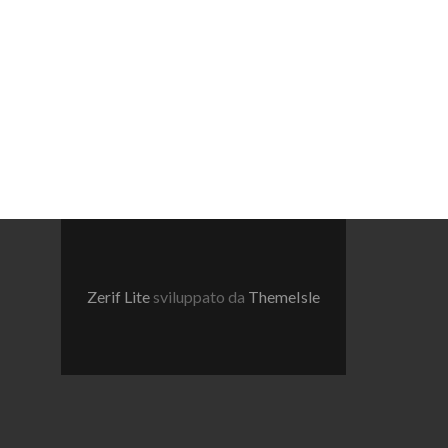
Zerif Lite
sviluppato da
ThemeIsle