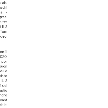
trete
aschi
ali -
ree,
alter
 Il 3
, Tom
ideo,
on il
2020,
l por
buon
osi o
visto
 IL 3
i del
audio
andro
evant
able.