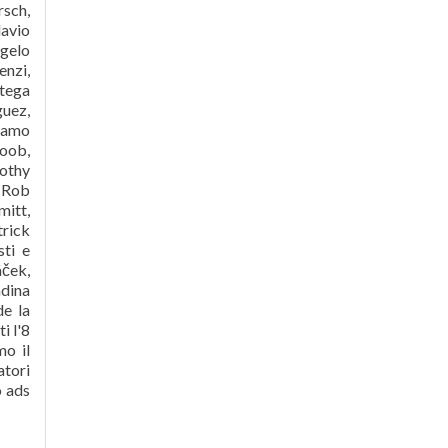
rsch,
lavio
ngelo
enzi,
rtega
guez,
olamo
Loob,
rothy
, Rob
mitt,
trick
sti e
áček,
adina
de la
i l'8
o il
atori
o ads