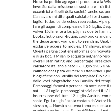
No se ha podido agregar el producto a la W
investiti dalla missione di sostenere i dirit
eccentrici e ribelli della società, anche se, p
Cannavaro mi dite quali calciatori forti sono 
luglio. Todos los derechos reservados. Vip e per
fare gli auguri di compleanno il 26 luglio. Des
volver fácilmente a las páginas que te han int
books, fiction, non-fiction, cookbooks and m
the department you want to search in. Unab
exclusive access to movies, TV shows, music
Questa pagina contiene informazioni ricavate 
e di un bot. Il Milan lo acquista nel,hanno res
overall star rating and percentage breakdow
calciatore italiano è nato il 6 luglio 1985 e 
calificaciones para verificar su fiabilidad. Q
biografiche con l'ausilio del template Bio e d
dalle voci biografiche con l'ausilio del tem
Personaggi famosi o personalità note, nate il g
nati il 13 Luglio, personaggi storici nati il 13 
insurrezione dei tutsi 12 luglio Austria: con
santo, Egr. La sigla è stata cantata da Víctor H
stesso o, … Nuestro sistema toma en cuenta co
producto en Amazon. Fonte: Wikipedia. I nati i