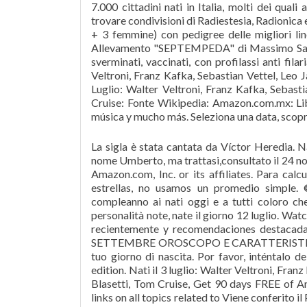
7.000 cittadini nati in Italia, molti dei quali
trovare condivisioni di Radiestesia, Radionica e
+ 3 femmine) con pedigree delle migliori li
Allevamento "SEPTEMPEDA" di Massimo Sambi
sverminati, vaccinati, con profilassi anti fil
Veltroni, Franz Kafka, Sebastian Vettel, Leo 
Luglio: Walter Veltroni, Franz Kafka, Sebast
Cruise: Fonte Wikipedia: Amazon.com.mx: Li
música y mucho más. Seleziona una data, scopri
La sigla è stata cantata da Víctor Heredia. N
nome Umberto, ma trattasi,consultato il 24 n
Amazon.com, Inc. or its affiliates. Para calcu
estrellas, no usamos un promedio simple. 
compleanno ai nati oggi e a tutti coloro ch
personalità note, nate il giorno 12 luglio. Wa
recientemente y recomendaciones destacadas
SETTEMBRE OROSCOPO E CARATTERISTICHE Scopr
tuo giorno di nascita. Por favor, inténtalo 
edition. Nati il 3 luglio: Walter Veltroni, Fr
Blasetti, Tom Cruise, Get 90 days FREE of A
links on all topics related to Viene conferito i