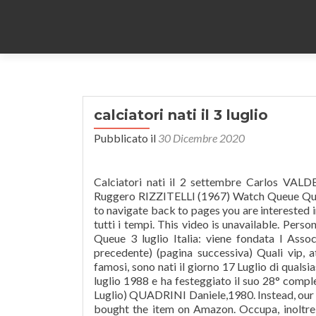
calciatori nati il 3 luglio
Pubblicato il
30 Dicembre 2020
Calciatori nati il 2 settembre Carlos V
Ruggero RIZZITELLI (1967) Watch Queue Queue
to navigate back to pages you are interested in
tutti i tempi. This video is unavailable. Pers
Queue 3 luglio Italia: viene fondata l Asso
precedente) (pagina successiva) Quali vip, att
famosi, sono nati il giorno 17 Luglio di qualsia
luglio 1988 e ha festeggiato il suo 28° compl
Luglio) QUADRINI Daniele,1980. Instead, our s
bought the item on Amazon. Occupa, inoltre, il