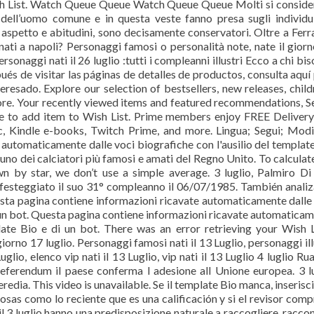
ish List. Watch Queue Queue Watch Queue Queue Molti si consid
ti dell’uomo comune e in questa veste fanno presa sugli individu
er aspetto e abitudini, sono decisamente conservatori. Oltre a Ferr
nati a napoli? Personaggi famosi o personalità note, nate il gior
sonaggi nati il 26 luglio :tutti i compleanni illustri Ecco a chi bi
pués de visitar las páginas de detalles de productos, consulta aquí
eresado. Explore our selection of bestsellers, new releases, child
ore. Your recently viewed items and featured recommendations, S
le to add item to Wish List. Prime members enjoy FREE Deliver
, Kindle e-books, Twitch Prime, and more. Lingua; Segui; Modi
automaticamente dalle voci biografiche con l'ausilio del templat
o uno dei calciatori più famosi e amati del Regno Unito. To calculat
n by star, we don’t use a simple average. 3 luglio, Palmiro Di
ha festeggiato il suo 31° compleanno il 06/07/1985. También analiz
uesta pagina contiene informazioni ricavate automaticamente dalle
i un bot. Questa pagina contiene informazioni ricavate automatica
plate Bio e di un bot. There was an error retrieving your Wish L
iorno 17 luglio. Personaggi famosi nati il 13 Luglio, personaggi ill
Luglio, elenco vip nati il 13 Luglio, vip nati il 13 Luglio 4 luglio Ru
 referendum il paese conferma l adesione all Unione europea. 3 l
eredia. This video is unavailable. Se il template Bio manca, inserisci
sas como lo reciente que es una calificación y si el revisor comp
l 3 luglio hanno una predisposizione naturale a raccogliere, racco