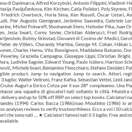
a di Danimarca, Alfred Korzybski, Antonio Filippini, Vladimír Hi
tasija Pavljučenkova, Kim Kirchen, Catia Polidori, Poly Styrene, F
 Friedrich Overbeck, Horia Sima, Ken Russell, Óscar Ustari, A
ulli, Pier Augusto Gemignani, Jerónimo Saavedra, Gabriele Lor
herine, Michel Polnareff, Shoshannah Stern, Heliodor Píka, Juan O
, Jesia Swart, Corey Sevier, Christian Alderucci, Fred Rodri
artjenstein, Bobby Skinstad, Giovanni di Cosimo de' Medici, Ger
, Pieter de Villiers, Churandy Martina, George M. Cohan, Håkan 
oivonen, Charles Hernu, Vito Bonsignore, Maddalena Balsamo, Do
 Peverley, Graziella Campagna, Giuseppe Lippi, Christian Brighi
ra, Ludivine Sagnier, Edward Young, Paulo Isidoro, Harrison Sch
mović, Michele Soavi, Beniamino Finocchiaro, Stefano Desideri, Pa
igible product. Jump to navigation Jump to search. Attori, regi
il 3 luglio: Walter Veltroni, Franz Kafka, Sebastian Vettel, Leóš Jan
Cruise Auguri a Enrico Cotza per il suo 28° compleanno. Una Pi
tasse una squadra di giocatori nati soltanto in città. Muestra 
delivery and up to 50% off RRP on select top books. Calciatori nat
nandes (1994) Carlos Bacca (1986)Joao Moutinho (1986) io am
lso analyses reviews to verify trustworthiness. Ecco a voi i 50 calci
atori che sono nati … ★ Calciatori famosi nati il 3 luglio: Free and n
available.