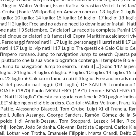
 3 luglio: Walter Veltroni, Franz Kafka, Sebastian Vettel, Leóš Jan
Cruise [Fonte Wikipedia] on Amazon.com.au. 13 luglio: 2 lugli
9 luglio: 10 luglio: 14 luglio: 15 luglio: 16 luglio: 17 luglio: 18 lugli
nati il 3 luglio: Free and no ads no need to download or install. Nati 
e nate il 3 Settembre. Calciatori La raccolta completa Panini 1
 dei cinque calciatori più famosi di Cupra Marittima,calciatori viv
Personaggi famosi nati il 17 Luglio, personaggi illustri nati il 17 Lu
nati il 17 Luglio, vip nati il 17 Luglio Tra questi c’è Gaio Giulio Ce
ell’Impero romano. Jump to navigation Jump to search Questa p
i piuttosto che la sua voce biografica contenga il template Bio e 
. Jump to navigation Jump to search. I nati il […] Sono 142 le pe
luglio: 24 luglio: 4 luglio: 6 luglio: 9 luglio: 10 luglio: 14 luglio: 15 l
lio: 22 luglio ★ Calciatori famosi nati il 3 luglio: Free and no ads no
ossi del passato nati oggi: (04 Luglio) DE SANTIS Leombruno,
SOUTHGATE (1970) Paolo MONTERO (1971) Jerome BOATENG (1
Nati il 3 luglio" Questa categoria contiene le 200 pagine indica
*FREE* shipping on eligible orders. Capitoli: Walter Veltroni, Franz K
attle, Alessandro Blasetti, Tom Cruise, Luigi XI di Francia, R
agnoli, Julian Assange, George Sanders, Ramón Gómez de la S
opoldo I di Anhalt-Dessau, Tom Stoppard, Leszek Miller, Ric
Serhij Hončar, João Saldanha, Giovanni Battista Caproni, Carlos Kle
, Lothar von Trotha, Emanuele Filippini, Marta Grandi, Delfo Z