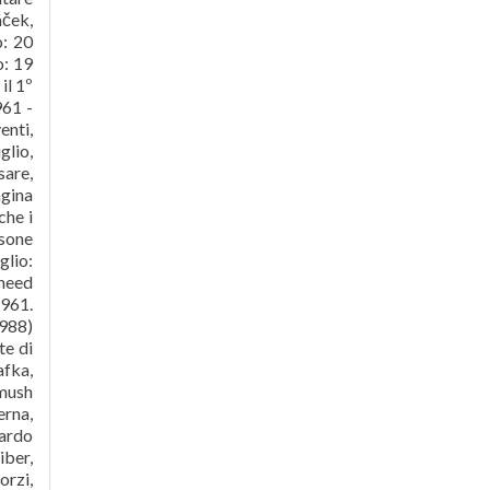
áček,
o: 20
o: 19
il 1º
961 -
enti,
glio,
sare,
agina
che i
rsone
uglio:
 need
1961.
988)
te di
afka,
amush
erna,
cardo
iber,
orzi,