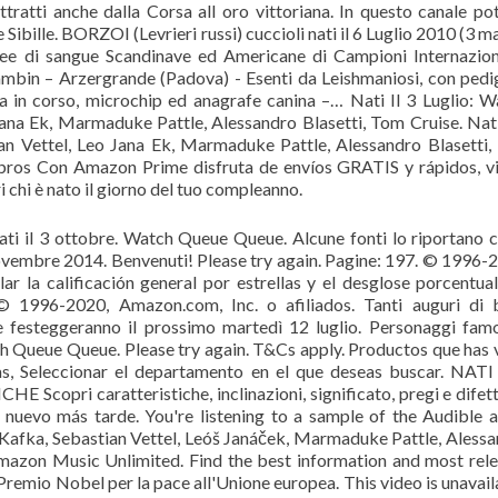
 attratti anche dalla Corsa all oro vittoriana. In questo canale po
 Sibille. BORZOI (Levrieri russi) cuccioli nati il 6 Luglio 2010 (3 m
nee di sangue Scandinave ed Americane di Campioni Internazion
n – Arzergrande (Padova) - Esenti da Leishmaniosi, con pedig
aria in corso, microchip ed anagrafe canina –… Nati Il 3 Luglio: W
Jana Ek, Marmaduke Pattle, Alessandro Blasetti, Tom Cruise. Nati
ian Vettel, Leo Jana Ek, Marmaduke Pattle, Alessandro Blasetti
bros Con Amazon Prime disfruta de envíos GRATIS y rápidos, v
 chi è nato il giorno del tuo compleanno.
ati il 3 ottobre. Watch Queue Queue. Alcune fonti lo riportano c
ovembre 2014. Benvenuti! Please try again. Pagine: 197. © 1996-
lar la calificación general por estrellas y el desglose porcentua
© 1996-2020, Amazon.com, Inc. o afiliados. Tanti auguri di 
e festeggeranno il prossimo martedì 12 luglio. Personaggi fam
tch Queue Queue. Please try again. T&Cs apply. Productos que has 
, Seleccionar el departamento en el que deseas buscar. NATI
i caratteristiche, inclinazioni, significato, pregi e difett
de nuevo más tarde. You're listening to a sample of the Audible 
anz Kafka, Sebastian Vettel, Leóš Janáček, Marmaduke Pattle, Aless
mazon Music Unlimited. Find the best information and most rel
l Premio Nobel per la pace all'Unione europea. This video is unavail