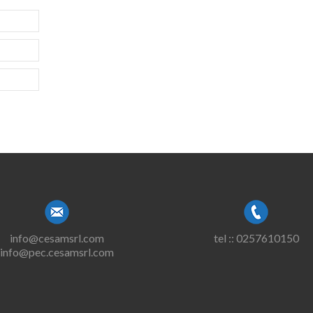
info@cesamsrl.com
tel :: 0257610150
info@pec.cesamsrl.com