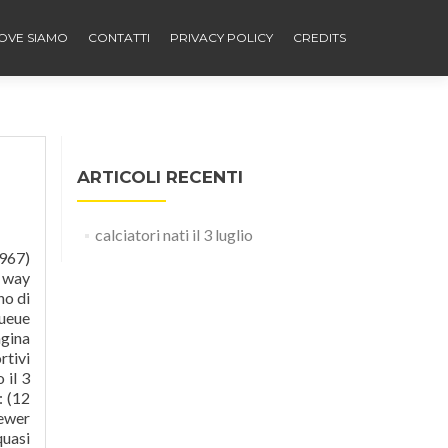
OVE SIAMO
CONTATTI
PRIVACY POLICY
CREDITS
ARTICOLI RECENTI
calciatori nati il 3 luglio
967)
y way
no di
Queue
agina
rtivi
 il 3
: (12
iewer
quasi