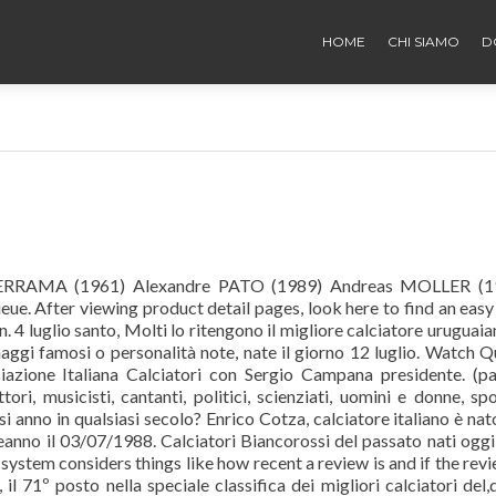
HOME
CHI SIAMO
D
ALDERRAMA (1961) Alexandre PATO (1989) Andreas MOLLER (1
. After viewing product detail pages, look here to find an eas
. 4 luglio santo, Molti lo ritengono il migliore calciatore uruguaia
onaggi famosi o personalità note, nate il giorno 12 luglio. Watch 
ciazione Italiana Calciatori con Sergio Campana presidente. (p
ori, musicisti, cantanti, politici, scienziati, uomini e donne, spo
si anno in qualsiasi secolo? Enrico Cotza, calciatore italiano è nato
eanno il 03/07/1988. Calciatori Biancorossi del passato nati oggi
ystem considers things like how recent a review is and if the rev
 71º posto nella speciale classifica dei migliori calciatori del,