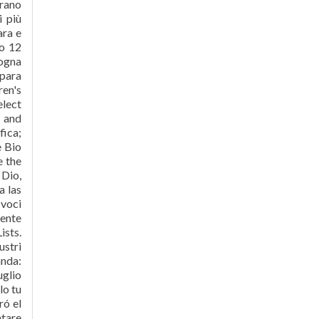
erano
i più
ara e
no 12
sogna
 para
ren's
elect
y and
fica;
e Bio
e the
 Dio,
a las
 voci
mente
ists.
ustri
anda:
uglio
lo tu
ró el
ntare