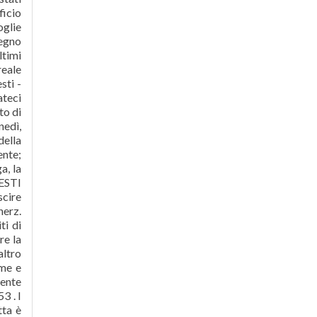
ficio
oglie
Regno
ltimi
reale
sti -
ateci
to di
nedì,
della
ente;
a, la
ESTI
scire
herz.
ti di
re la
altro
ime e
mente
3 . I
tta è