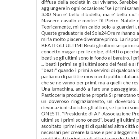
diffusa della società in cui viviamo. Sarebbe
aggiungere in ogni occasione: “se i primi sarann
3.30 Non e' bello il bidello, ma e' bello cio
Nascere cavallo e morire Di Pietro Natale co
Teoricamente, mi fan caldo solo a guardar
Queste graduatorie del Sole24Ore mi hanno ac
mi fa molto piacere diventare primo. La rispos
BEATI GLI ULTIMI Beati gli ultimi se i primi s
concetto magari per le colpe, difetti o pecche
beati se gli ultimi sono in fondo al baratro. I p
... beati i primi se gli ultimi sono dei fessi e 
"beati" quando i primi a servirsi di qualcosa l
parliamo di partiti e movimenti politici italiani.
che se ne vanno per primi, ma a quelli che
Una lumachina, andò a fare una passeggiata, c
Pasticceria produzione propria Si prenotano tort
un doveroso ringraziamento, un doveroso 
rievocazioni storiche. gli ultimi, se i primi 
ONESTI. *Presidente di AP-Associazione Prefet
ultimi se i primi sono onesti". beati gli ultimi
ascoltato i primi vagiti di qualsiasi altra città
necessari per creare la base e per alleggerire
vagiti Beati i primi se gli ultimi sono desti: EU