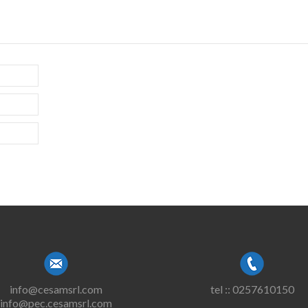
info@cesamsrl.com
tel :: 0257610150
info@pec.cesamsrl.com