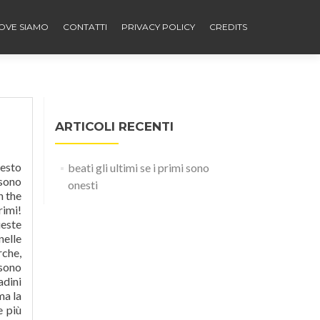
OVE SIAMO
CONTATTI
PRIVACY POLICY
CREDITS
ARTICOLI RECENTI
uesto
beati gli ultimi se i primi sono
 sono
onesti
n the
rimi!
ueste
nelle
rche,
 sono
adini
ma la
e più