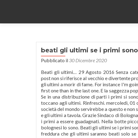
beati gli ultimi se i primi son
Pubblicato il
30 Dicembre 2020
Beati gli ultimi… 29 Agosto 2016 Senza cate
post non si riferisce al vecchio e divertente pr
gli ultimi a morir di fame. For instance I'm goi
first one than in the last one. E la saggezza pop
Se in una distribuzione di parti i primi si so
toccano agli ultimi. Rinfreschi. mercoledì, 01 o
società del mondo servirebbe a questo e non sol
e gli ultimi a tavola. Grazie Sindaco di Bologna. 
i primi a essere guadagnati. Nella botte picco
bolognesi lo sono. Beati gli ultimi se i primi so
freddura che gli ultimi saranno beati solo se