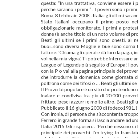
questa: “In una trattativa, conviene essere i p
perché saranno i primi ” . I poveri sono i primi a
Roma, 8 febbraio 2008 . Italia: gli ultimi saran
Stato italiani occupano il primo posto nel
obbligazionarie monitorate. I primi a protes
donne (è anche titolo di un noto volume di pros
Beati gli ultimi se i primi sono onesti. ai
buoi...sono diversi Moglie e bue sono corna t
fattore: 'Chiama gli operai e dà loro la paga, i
voi nella mia vigna'. Ti potrebbe interessare an
League of Legends più seguito d'Europa! I pover
con la P o vai alla pagina principale dei prove
che introdurre la domenica come giornata di
poltrona come dei tifosi o … Beati gli ultimi se 
Il Proverbi popolare è un sito che pretendono di
inviare e condivisa tra più di 20.000 prover
frittate, pesci azzurri e molto altro. Beati gli 
Pubblicato il 16 giugno 2008 di fodeco1981. (
Con ironia, di persona che s’accontenta tropp
Ferrero in grande forma si lascia andare ad un
Italia 2015 Gli risposero: 'Perché nessuno ci 
principale dei proverbi. I'm trying to translat