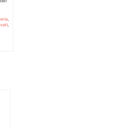
eati"
eria
,
vati
,