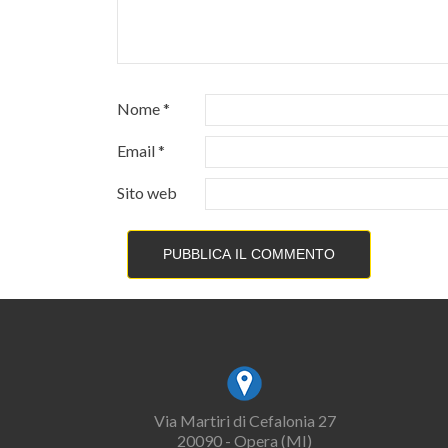
Nome
*
Email
*
Sito web
Via Martiri di Cefalonia 27
20090 - Opera (MI)