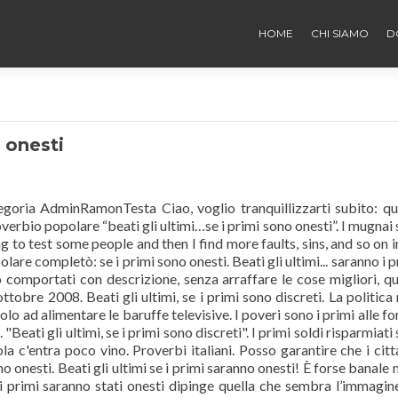
HOME
CHI SIAMO
D
o onesti
goria AdminRamonTesta Ciao, voglio tranquillizzarti subito: q
overbio popolare “beati gli ultimi…se i primi sono onesti”. I mugnai
ng to test some people and then I find more faults, sins, and so on i
olare completò: se i primi sono onesti. Beati gli ultimi... saranno i p
no comportati con descrizione, senza arraffare le cose migliori, q
ttobre 2008. Beati gli ultimi, se i primi sono discreti. La politica 
o ad alimentare le baruffe televisive. I poveri sono i primi alle fo
"Beati gli ultimi, se i primi sono discreti". I primi soldi risparmiati
la c'entra poco vino. Proverbi italiani. Posso garantire che i citt
no onesti. Beati gli ultimi se i primi saranno onesti! È forse banale 
 i primi saranno stati onesti dipinge quella che sembra l’immagin