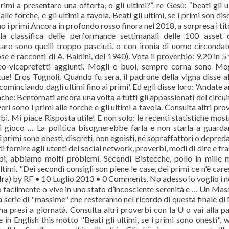
rimi a presentare una offerta, o gli ultimi?”. re Gesù: “beati gli u
lle forche, e gli ultimi a tavola. Beati gli ultimi, se i primi son disc
no i primi.Ancora in profondo rosso finora nel 2018, a sorpresa i tito
la classifica delle performance settimanali delle 100 asset 
tare sono quelli troppo pasciuti. o con ironia di uomo circonda
e e racconti di A. Baldini, del 1940). Vota il proverbio: 9.20 in 5 
 neo-viceprefetti aggiunti. Mogli e buoi, sempre corna sono Mo
ue! Eros Tugnoli. Quando fu sera, il padrone della vigna disse a
ncominciando dagli ultimi fino ai primi'. Ed egli disse loro: 'Andate 
che: Bentornati ancora una volta a tutti gli appassionati del circui
i sono i primi alle forche e gli ultimi a tavola. Consulta altri pro
rbi. Mi piace Risposta utile! E non solo: le recenti statistiche mos
 gioco … La politica bisognerebbe farla e non starla a guarda
i primi sono onesti, discreti, non egoisti, né sopraffattori o depreda
 fornire agli utenti del social network, proverbi, modi di dire e fra
bi, abbiamo molti problemi. Secondi Bistecche, pollo in mille 
ultimi. "Dei secondi consigli son piene le case, dei primi ce n'è cares
Ira) by RF • 10 Luglio 2013 • 0 Comments. No adesso io voglio i n
o facilmente o vive in uno stato d’incosciente serenità e … Un Ma
a serie di "massime" che resteranno nel ricordo di questa finale di
ha presi a giornatà. Consulta altri proverbi con la U o vai alla p
e in English this motto "Beati gli ultimi, se i primi sono onesti", 