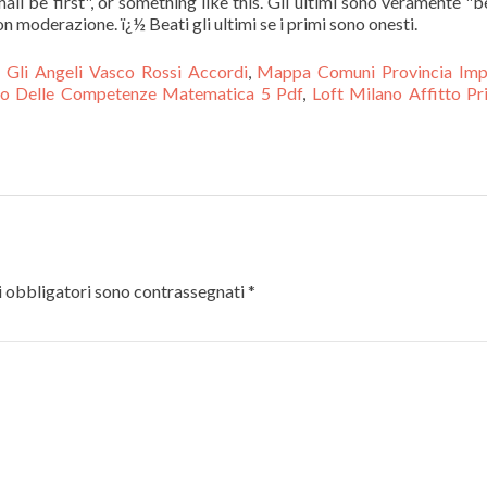
hall be first", or something like this. Gli ultimi sono veramente "b
on moderazione. ï¿½ Beati gli ultimi se i primi sono onesti.
,
Gli Angeli Vasco Rossi Accordi
,
Mappa Comuni Provincia Imp
no Delle Competenze Matematica 5 Pdf
,
Loft Milano Affitto Pri
 obbligatori sono contrassegnati
*