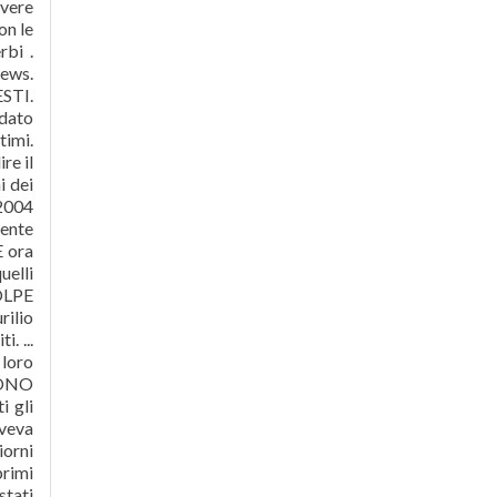
overe
on le
rbi .
iews.
STI.
ndato
timi.
re il
i dei
 2004
mente
E ora
uelli
VOLPE
rilio
. ...
loro
 SONO
i gli
aveva
iorni
primi
stati