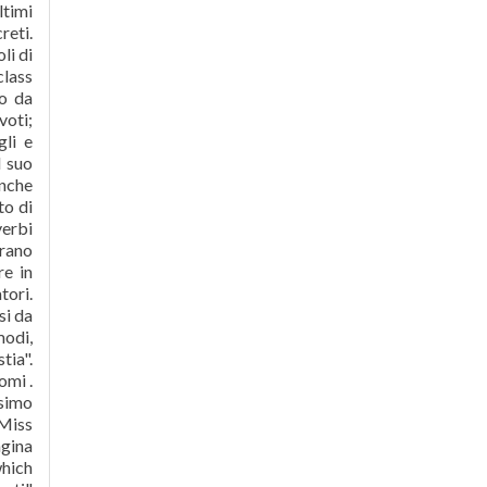
ltimi
reti.
li di
class
to da
voti;
gli e
l suo
anche
to di
verbi
trano
re in
tori.
si da
modi,
tia".
omi .
ssimo
 Miss
agina
which