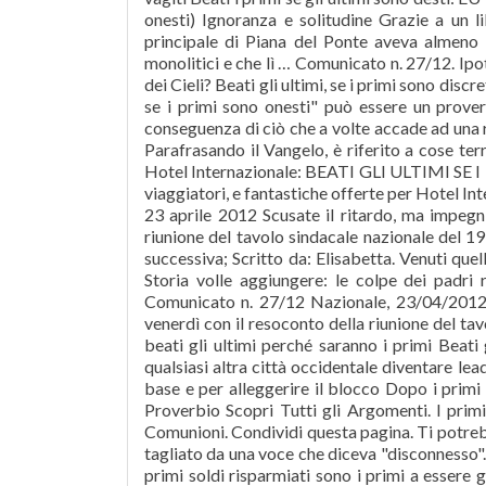
onesti) Ignoranza e solitudine Grazie a un l
principale di Piana del Ponte aveva almeno set
monolitici e che lì … Comunicato n. 27/12. Ipo
dei Cieli? Beati gli ultimi, se i primi sono discret
se i primi sono onesti" può essere un prover
conseguenza di ciò che a volte accade ad una ri
Parafrasando il Vangelo, è riferito a cose te
Hotel Internazionale: BEATI GLI ULTIMI SE I
viaggiatori, e fantastiche offerte per Hotel In
23 aprile 2012 Scusate il ritardo, ma impegni
riunione del tavolo sindacale nazionale del 19
successiva; Scritto da: Elisabetta. Venuti que
Storia volle aggiungere: le colpe dei pad
Comunicato n. 27/12 Nazionale, 23/04/2012 S
venerdì con il resoconto della riunione del tav
beati gli ultimi perché saranno i primi Beati 
qualsiasi altra città occidentale diventare lea
base e per alleggerire il blocco Dopo i primi 
Proverbio Scopri Tutti gli Argomenti. I primi
Comunioni. Condividi questa pagina. Ti potrebb
tagliato da una voce che diceva "disconnesso". B
primi soldi risparmiati sono i primi a esser