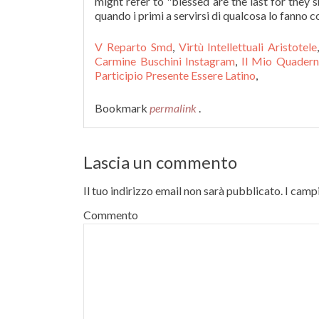
might refer to "blessed are the last for they s
quando i primi a servirsi di qualcosa lo fanno c
V Reparto Smd
,
Virtù Intellettuali Aristotele
Carmine Buschini Instagram
,
Il Mio Quader
Participio Presente Essere Latino
,
Bookmark
permalink
.
Lascia un commento
Il tuo indirizzo email non sarà pubblicato.
I campi
Commento