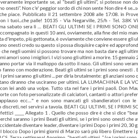
 veramente importante se, al “beati gli ultimi”, si potesse non d
o onesti”. Non c'e' peggior sordo di chi non sente Non dire 4 se...s
' che piace. Pubblicato il 21 settembre 2008 alle 17:08. in Prove
n i tuoi...che palle! 10135 - Via Negarville, 25/h - Tel. 3.8K V
li, ma sabato sera li … BEATI GLI ULTIMI SE I PRIMI SONO ONE
compagnato in questi 10 anni, ovviamente, alla fine del mio ma
ta d'impeto, più gettonata, è ovviamente che conviene essere gli ul
ono onesti credo su questo si possa disquisire capire ed approfondi
 che negli uomini si possono trovare ma non basta dare agli ultim
rimi amori sono i migliori. I vizi sono gli ultimi a morire. 15 gennaio
si fanno portar via il malloppo da sotto il naso. Gli ultimi sono vera
o fanno con moderazione. Beati gli ultimi se i primi sono onesti . 
 I primi saranno gli ultimi ... per dirla brutalmente: gli anziani sono q
 restano diranno che usciranno per ultimi. LA LUMACHINA E LA 
on lei andò una volpe. Tutto sta nel fare i primi paoli. Don Mau
e con foto personalizzate di calciatori, cantanti o attori preferiti
applauso ecc…" e non sono mancati gli sbandieratori con le 
sono discreti, nel servirsi a tavola. BEATI GLI ULTIMI, SE I PRIMI
tizi _____ Allegato 1 . Quello che posso dire è che si dice "beat
 perché saranno i primi Beati gli ultimi, se i primi sono onesti che 
 occidentale diventare leader, diventare i primi Dopo i primi 20, 30 g
 il blocco Dopo i primi giorni di Marzo sarò più libero Emettere i 
 LCS, Terza settimana! Anonimo. “beati gli ultimi...” (se i primi sono 