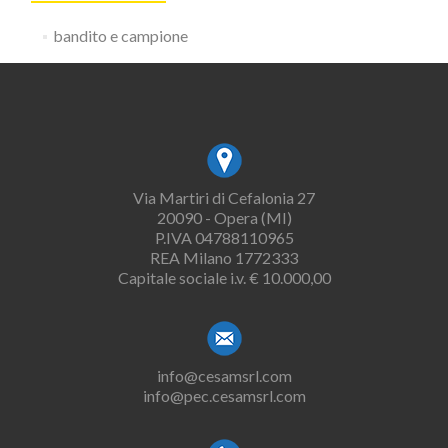
bandito e campione
Via Martiri di Cefalonia 27
20090 - Opera (MI)
P.IVA 04788110965
REA Milano 1772333
Capitale sociale i.v. € 10.000,00
info@cesamsrl.com
info@pec.cesamsrl.com