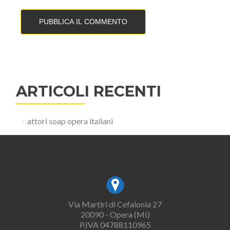
ARTICOLI RECENTI
attori soap opera italiani
Via Martiri di Cefalonia 27
20090 - Opera (MI)
P.IVA 04788110965