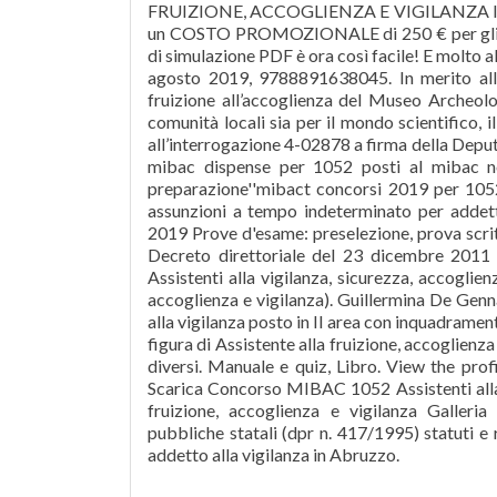
FRUIZIONE, ACCOGLIENZA E VIGILANZA IND
un COSTO PROMOZIONALE di 250 € per gli isc
di simulazione PDF è ora così facile! E molto 
agosto 2019, 9788891638045. In merito alla 
fruizione all’accoglienza del Museo Archeolo
comunità locali sia per il mondo scientifico, il
all’interrogazione 4-02878 a firma della Deputat
mibac dispense per 1052 posti al mibac no
preparazione''mibact concorsi 2019 per 105
assunzioni a tempo indeterminato per addet
2019 Prove d'esame: preselezione, prova scritt
Decreto direttoriale del 23 dicembre 2011 
Assistenti alla vigilanza, sicurezza, accoglie
accoglienza e vigilanza). Guillermina De Genn
alla vigilanza posto in II area con inquadrame
figura di Assistente alla fruizione, accoglienza
diversi. Manuale e quiz, Libro. View the pro
Scarica Concorso MIBAC 1052 Assistenti alla f
fruizione, accoglienza e vigilanza Galleri
pubbliche statali (dpr n. 417/1995) statuti e
addetto alla vigilanza in Abruzzo.