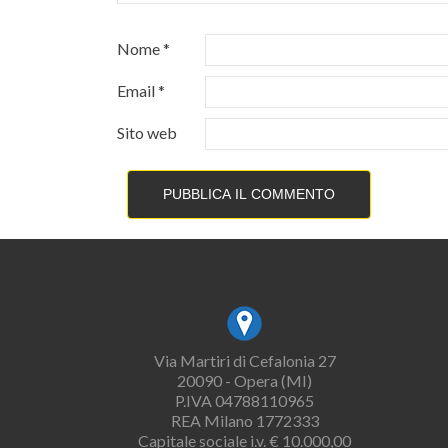
Nome
*
Email
*
Sito web
Via Martiri di Cefalonia 27
20090 - Opera (MI)
P.IVA 04788110965
REA Milano 1772333
Capitale sociale i.v. € 10.000,00