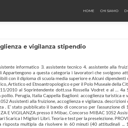
HOME
CHI SIAMO
D
oglienza e vigilanza stipendio
istente informatico 3. assistente tecnico 4. assistente alla fruiz
li Appartengono a questa categoria i lavoratori che svolgono att
ibili con il diploma di scuola media superiore e Alcuni dipendenti 
ico, Artistico ed Etnoantropologico e per il Polo Museale della Cit
/11/2010 al Soprintendente dott.ssa Rossella Vodret e al … 4a 
pollio. Perugia, Italia Cappella Baglioni: accoglienza turistica e v
52 Assistenti alla fruizione, accoglienza e vigilanza. descrizioni 
za . E’ stato pubblicato il bando di concorso per l’assunzione di
E VIGILANZA presso il Mibac. Concorso MIBAC 1052 Assist
Vari Scarica I Migliori Libri. Teoria e test per la preselezione. PRO
risposta multipla da risolvere in 60 minuti (40 attitudinali ...