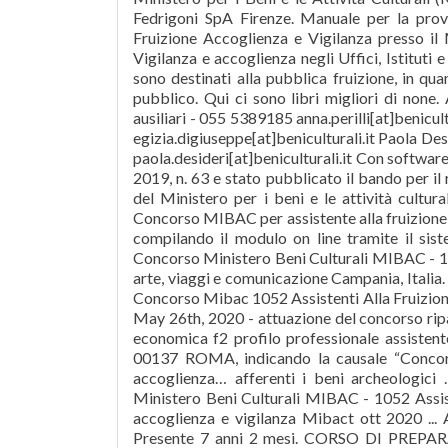
Fedrigoni SpA Firenze. Manuale per la prova
Fruizione Accoglienza e Vigilanza presso il 
Vigilanza e accoglienza negli Uffici, Istituti 
sono destinati alla pubblica fruizione, in qu
pubblico. Qui ci sono libri migliori di none. 
ausiliari - 055 5389185 anna.perilli[at]benicul
egizia.digiuseppe[at]beniculturali.it Paola Des
paola.desideri[at]beniculturali.it Con softwar
2019, n. 63 e stato pubblicato il bando per il 
del Ministero per i beni e le attività cultu
Concorso MIBAC per assistente alla fruizione, 
compilando il modulo on line tramite il sist
Concorso Ministero Beni Culturali MIBAC - 1052
arte, viaggi e comunicazione Campania, Italia. 
Concorso Mibac 1052 Assistenti Alla Fruizion
May 26th, 2020 - attuazione del concorso ripa
economica f2 profilo professionale assistent
00137 ROMA, indicando la causale “Concors
accoglienza… afferenti i beni archeologic
Ministero Beni Culturali MIBAC - 1052 Assisten
accoglienza e vigilanza Mibact ott 2020 ... 
Presente 7 anni 2 mesi. CORSO DI PRE