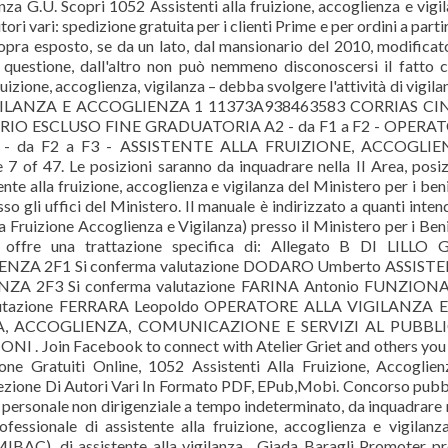
anza G.U. Scopri 1052 Assistenti alla fruizione, accoglienza e vigi
ri vari: spedizione gratuita per i clienti Prime e per ordini a parti
opra esposto, se da un lato, dal mansionario del 2010, modificat
n questione, dall'altro non può nemmeno disconoscersi il fatto c
izione, accoglienza, vigilanza – debba svolgere l'attività di vigila
IGILANZA E ACCOGLIENZA 1 11373A938463583 CORRIAS CI
IO ESCLUSO FINE GRADUATORIA A2 - da F1 a F2 - OPERA
 - da F2 a F3 - ASSISTENTE ALLA FRUIZIONE, ACCOGLIE
of 47. Le posizioni saranno da inquadrare nella II Area, posi
te alla fruizione, accoglienza e vigilanza del Ministero per i beni
esso gli uffici del Ministero. Il manuale è indirizzato a quanti inte
a Fruizione Accoglienza e Vigilanza) presso il Ministero per i Beni
ti, offre una trattazione specifica di: Allegato B DI LILLO G
ZA 2F1 Si conferma valutazione DODARO Umberto ASSIST
ZA 2F3 Si conferma valutazione FARINA Antonio FUNZION
lutazione FERRARA Leopoldo OPERATORE ALLA VIGILANZA E
ZA, ACCOGLIENZA, COMUNICAZIONE E SERVIZI AL PUBBL
 Join Facebook to connect with Atelier Griet and others you
one Gratuiti Online, 1052 Assistenti Alla Fruizione, Accoglie
ezione Di Autori Vari In Formato PDF, EPub,Mobi. Concorso pubb
i personale non dirigenziale a tempo indeterminato, da inquadrare 
fessionale di assistente alla fruizione, accoglienza e vigilanz
(MIBAC). di assistente alla vigilanza . Giada Baragli Promoter p