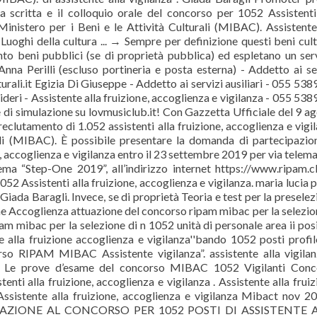
 scritta e il colloquio orale del concorso per 1052 Assistenti
Ministero per i Beni e le Attività Culturali (MIBAC). Assistente
e Luoghi della cultura ... → Sempre per definizione questi beni cult
anto beni pubblici (se di proprietà pubblica) ed espletano un ser
Anna Perilli (escluso portineria e posta esterna) - Addetto ai se
turali.it Egizia Di Giuseppe - Addetto ai servizi ausiliari - 055 53
ideri - Assistente alla fruizione, accoglienza e vigilanza - 055 53
e di simulazione su lovmusiclub.it! Con Gazzetta Ufficiale del 9 a
reclutamento di 1.052 assistenti alla fruizione, accoglienza e vigi
rali (MIBAC). È possibile presentare la domanda di partecipazio
accoglienza e vigilanza entro il 23 settembre 2019 per via telema
ema “Step-One 2019”, all’indirizzo internet https://www.ripam.c
 Assistenti alla fruizione, accoglienza e vigilanza. maria lucia p
Giada Baragli. Invece, se di proprietà Teoria e test per la preselez
e Accoglienza attuazione del concorso ripam mibac per la selezio
m mibac per la selezione di n 1052 unità di personale area ii pos
e alla fruizione accoglienza e vigilanza''bando 1052 posti profi
o RIPAM MIBAC Assistente vigilanza”. assistente alla vigilan
i . Le prove d’esame del concorso MIBAC 1052 Vigilanti Conc
ti alla fruizione, accoglienza e vigilanza . Assistente alla fruiz
Assistente alla fruizione, accoglienza e vigilanza Mibact nov 2
PARAZIONE AL CONCORSO PER 1052 POSTI DI ASSISTENTE 