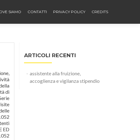
OVE SIAMO
CONTATTI
PRIVACY POLICY
CREDITS
ARTICOLI RECENTI
ione,
assistente alla fruizione,
ività
accoglienza e vigilanza stipendio
della
tà di
Serie
isite
delle
 1052
enti
VE ED
 1052