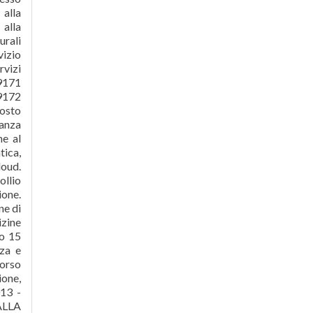
 alla
 alla
urali
vizio
rvizi
89171
89172
gosto
lanza
ne al
tica,
loud.
ollio
ione.
ne di
izine
lo 15
za e
orso
ione,
013 -
ALLA