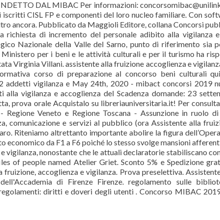
ETTO DAL MIBAC Per informazioni: concorsomibac@unilink.
ritti CISL FP e componenti del loro nucleo familiare. Con sof
altro ancora. Pubblicato da Maggioli Editore, collana Concorsi pubb
richiesta di incremento del personale adibito alla vigilanza e
gico Nazionale della Valle del Sarno, punto di riferimento sia p
 Ministero per i beni e le attività culturali e per il turismo ha ris
a Virginia Villani. assistente alla fruizione accoglienza e vigilanz
rmativa corso di preparazione al concorso beni culturali qui
2 addetti vigilanza e May 24th, 2020 - mibact concorsi 2019 
ti alla vigilanza e accoglienza del Scadenza domande: 23 sett
a, prova orale Acquistalo su libreriauniversitaria.it! Per consult
- Regione Veneto e Regione Toscana - Assunzione in ruolo di
nza, comunicazione e servizi al pubblico (ora Assistente alla fruiz
aro. Riteniamo altrettanto importante abolire la figura dell’Oper
nto economico da F1 a F6 poiché lo stesso svolge mansioni afferenti
 e vigilanza, nonostante che le attuali declaratorie stabiliscano co
files of people named Atelier Griet. Sconto 5% e Spedizione grat
ruizione, accoglienza e vigilanza. Prova preselettiva. Assistente
a dell'Accademia di Firenze Firenze. regolamento sulle biblio
 regolamenti: diritti e doveri degli utenti . Concorso MIBAC 201