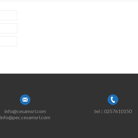
info@cesamsrl.com
tel :: 0257610150
info@pec.cesamsrl.com