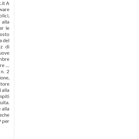
it A
tware
lici,
 alla
er le
posto
a del
z di
nuove
embre
are …
 n. 2
ione,
atore
 alla
mpiti
uita.
 alla
teche
9 per