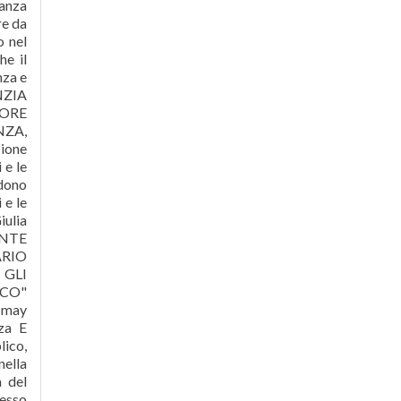
lanza
re da
o nel
he il
nza e
NZIA
TORE
NZA,
zione
 e le
ndono
 e le
iulia
ENTE
ARIO
 GLI
ICO"
 may
nza E
lico,
nella
a del
resso