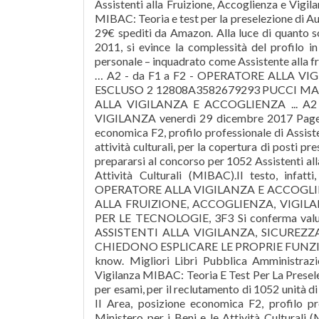
Assistenti alla Fruizione, Accoglienza e Vigil
MIBAC: Teoria e test per la preselezione di Auto
29€ spediti da Amazon. Alla luce di quanto s
2011, si evince la complessità del profilo i
personale – inquadrato come Assistente alla fru
… A2 - da F1 a F2 - OPERATORE ALLA V
ESCLUSO 2 12808A3582679293 PUCCI MAR
ALLA VIGILANZA E ACCOGLIENZA ... A2
VIGILANZA venerdì 29 dicembre 2017 Page 7 
economica F2, profilo professionale di Assisten
attività culturali, per la copertura di posti pr
prepararsi al concorso per 1052 Assistenti all
Attività Culturali (MIBAC).Il testo, infat
OPERATORE ALLA VIGILANZA E ACCOGLIEN
ALLA FRUIZIONE, ACCOGLIENZA, VIGILAN
PER LE TECNOLOGIE, 3F3 Si conferma va
ASSISTENTI ALLA VIGILANZA, SICUREZ
CHIEDONO ESPLICARE LE PROPRIE FUNZIONI .
know. Migliori Libri Pubblica Amministrazi
Vigilanza MIBAC: Teoria E Test Per La Presel
per esami, per il reclutamento di 1052 unità d
II Area, posizione economica F2, profilo pro
Ministero per i Beni e le Attività Culturali 