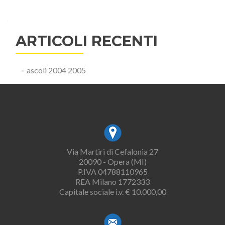
ARTICOLI RECENTI
ascoli 2004 2005
Via Martiri di Cefalonia 27
20090 - Opera (MI)
P.IVA 04788110965
REA Milano 1772333
Capitale sociale i.v. € 10.000,00