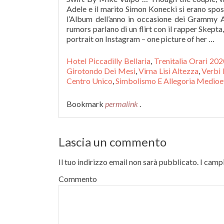
Adele e il marito Simon Konecki si erano sposa
l’Album dell’anno in occasione dei Grammy Aw
rumors parlano di un flirt con il rapper Skept
portrait on Instagram – one picture of her …
Hotel Piccadilly Bellaria
,
Trenitalia Orari 202
Girotondo Dei Mesi
,
Virna Lisi Altezza
,
Verbi 
Centro Unico
,
Simbolismo E Allegoria Medio
Bookmark
permalink
.
Lascia un commento
Il tuo indirizzo email non sarà pubblicato.
I campi
Commento