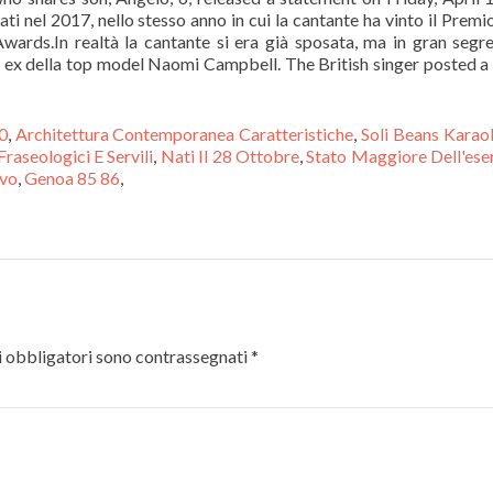
ti nel 2017, nello stesso anno in cui la cantante ha vinto il Premi
ards.In realtà la cantante si era già sposata, ma in gran segre
a, ex della top model Naomi Campbell. The British singer posted a 
0
,
Architettura Contemporanea Caratteristiche
,
Soli Beans Karao
Fraseologici E Servili
,
Nati Il 28 Ottobre
,
Stato Maggiore Dell'ese
evo
,
Genoa 85 86
,
 obbligatori sono contrassegnati
*