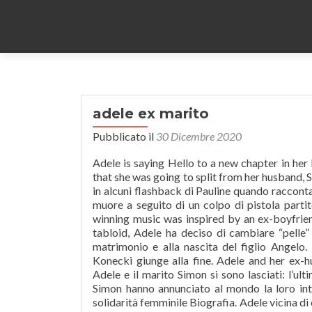
adele ex marito
Pubblicato il
30 Dicembre 2020
Adele is saying Hello to a new chapter in her
that she was going to split from her husband,
in alcuni flashback di Pauline quando racconta
muore a seguito di un colpo di pistola par
winning music was inspired by an ex-boyfrien
tabloid, Adele ha deciso di cambiare “pelle”
matrimonio e alla nascita del figlio Angelo.
Konecki giunge alla fine. Adele and her ex-h
Adele e il marito Simon si sono lasciati: l’ul
Simon hanno annunciato al mondo la loro inte
solidarità femminile Biografia. Adele vicina di 