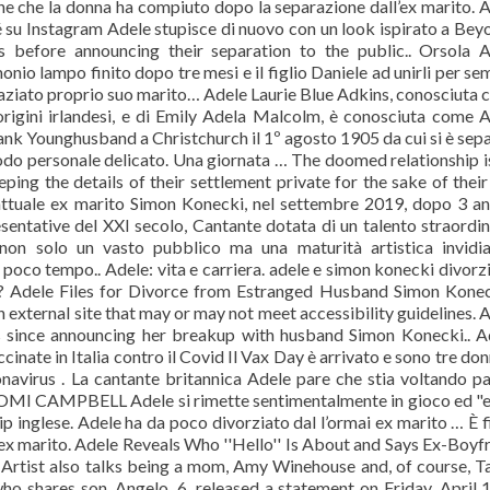
ne che la donna ha compiuto dopo la separazione dall’ex marito. 
 su Instagram Adele stupisce di nuovo con un look ispirato a Bey
before announcing their separation to the public.. Orsola A
io lampo finito dopo tre mesi e il figlio Daniele ad unirli per se
raziato proprio suo marito… Adele Laurie Blue Adkins, conosciuta
origini irlandesi, e di Emily Adela Malcolm, è conosciuta come 
nk Younghusband a Christchurch il 1º agosto 1905 da cui si è sep
iodo personale delicato. Una giornata … The doomed relationship i
ing the details of their settlement private for the sake of their
 attuale ex marito Simon Konecki, nel settembre 2019, dopo 3 an
sentative del XXI secolo, Cantante dotata di un talento straordin
non solo un vasto pubblico ma una maturità artistica invidia
ì poco tempo.. Adele: vita e carriera. adele e simon konecki divorz
to? Adele Files for Divorce from Estranged Husband Simon Kone
n external site that may or may not meet accessibility guidelines. 
s since announcing her breakup with husband Simon Konecki.. A
cinate in Italia contro il Covid Il Vax Day è arrivato e sono tre don
onavirus . La cantante britannica Adele pare che stia voltando p
NAOMI CAMPBELL Adele si rimette sentimentalmente in gioco ed "
ip inglese. Adele ha da poco divorziato dal l’ormai ex marito … È f
ex marito. Adele Reveals Who ''Hello'' Is About and Says Ex-Boyf
Artist also talks being a mom, Amy Winehouse and, of course, T
 shares son, Angelo, 6, released a statement on Friday, April 