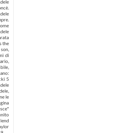
Adele
oncè.
dele
mpre.
 come
Adele
arata
s the
 son,
ni di
ario,
bile,
iano:
cki 5
Adele
dele,
ne le
agina
esce"
inito
riend
aylor
19, …