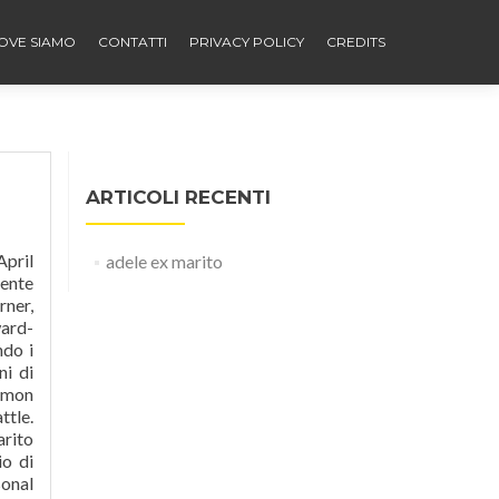
OVE SIAMO
CONTATTI
PRIVACY POLICY
CREDITS
ARTICOLI RECENTI
April
adele ex marito
sente
rner,
ward-
ndo i
ni di
Simon
ttle.
arito
io di
sonal