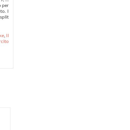
o per
to. I
split
ke
,
Il
rcito