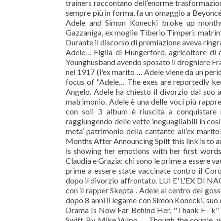
trainers raccontano dell’enorme trasformazio
sempre più in forma, fa un omaggio a Beyoncé
Adele and Simon Konecki broke up months 
Gazzaniga, ex moglie Tiberio Timperi: matrimon
Durante il discorso di premiazione aveva ring
Adele… Figlia di Hungerford, agricoltore di 
Younghusband avendo sposato il droghiere Fra
nel 1917 (l'ex marito … Adele viene da un per
focus of "Adele… The exes are reportedly keep
Angelo. Adele ha chiesto il divorzio dal suo
matrimonio. Adele è una delle voci più rappre
con soli 3 album è riuscita a conquistare 
raggiungendo delle vette ineguagliabili in cos
meta’ patrimonio della cantante all’ex mari
Months After Announcing Split this link is to a
is showing her emotions with her first word
Claudia e Grazia: chi sono le prime a essere vac
prime a essere state vaccinate contro il Cor
dopo il divorzio affrontato. LUI E' L'EX DI 
con il rapper Skepta . Adele al centro del goss
dopo 8 anni il legame con Simon Konecki, suo 
Drama Is Now Far Behind Her, ''Thank F--k'' 
Swift By Mike Vulpo … Though the couple, who