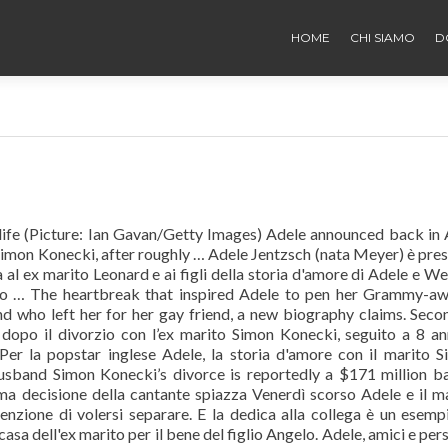
HOME
CHI SIAMO
D
 life (Picture: Ian Gavan/Getty Images) Adele announced back in 
 Simon Konecki, after roughly … Adele Jentzsch (nata Meyer) è pre
 al ex marito Leonard e ai figli della storia d'amore di Adele e We
tito … The heartbreak that inspired Adele to pen her Grammy-a
d who left her for her gay friend, a new biography claims. Seco
 dopo il divorzio con l’ex marito Simon Konecki, seguito a 8 an
 Per la popstar inglese Adele, la storia d'amore con il marito 
usband Simon Konecki’s divorce is reportedly a $171 million ba
tima decisione della cantante spiazza Venerdì scorso Adele e il m
nzione di volersi separare. E la dedica alla collega è un esemp
casa dell'ex marito per il bene del figlio Angelo. Adele, amici e per