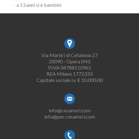
a 13 anni si è bambini
Via Martiri di Cefalonia 27
20090 - Opera (MI)
P.IVA 04788110965
REA Milano 1772333
Capitale sociale i.v. € 10.000,00
info@cesamsrl.com
info@pec.cesamsrl.com