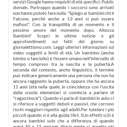
servizi Google hanno requisiti di età specifici. Public
domain. Purtroppo quando i soccorsi sono arrivati
non hanno potuto fare nulla. "Spiego ai bambini chi è
Falcone, perché anche a 13 anni si può essere
mafiosi". Con la tranquillità di un momento e il
pessimo umore del momento dopo. Altezza
Bambini? Scopri le ultime notizie e gli
approfondimenti sui fatti del giorno su
giornalettismo.com. Leggi ulteriori informazioni sui
video soggetti a limiti di età. Un bambino (anche
bimbo o fanciullo) è l'essere umano nell'intervallo di
tempo compreso tra la nascita e la pubertà.A
seconda del contesto, anche linguistico, il termine
può indicare genericamente una persona che non ha
ancora raggiunto la pubertà, oppure che ha ancora
11 anni (età nella quale, in coincidenza con l'uscita
dalla scuola elementari si comincia a parlare di
"ragazzino/a"). Quando si parla di bambini in auto ci
si riferisce a soggetti deboli e passivi, che corrono
rischi maggiori rispetto agli adulti.Per tutelare i più
piccoli quando si è alla guida l’Art. Si,in effetti sì.Si è
ancora bambini solo che a differenza di quando
avevi 10 o 11 anni,per dire,la gente si aspetta più