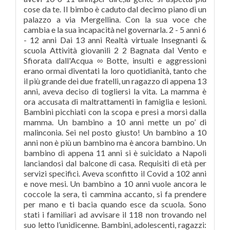
cose da te. Il bimbo è caduto dal decimo piano di un
palazzo a via Mergellina. Con la sua voce che
cambia e la sua incapacità nel governarla. 2 - 5 anni 6
- 12 anni Dai 13 anni Realtà virtuale Insegnanti &
scuola Attività giovanili 2 2 Bagnata dal Vento e
Sfiorata dall'Acqua ∞ Botte, insulti e aggressioni
erano ormai diventati la loro quotidianità, tanto che
il più grande dei due fratelli, un ragazzo di appena 13
anni, aveva deciso di togliersi la vita. La mamma è
ora accusata di maltrattamenti in famiglia e lesioni.
Bambini picchiati con la scopa e presi a morsi dalla
mamma. Un bambino a 10 anni mette un po’ di
malinconia. Sei nel posto giusto! Un bambino a 10
anni non è più un bambino ma è ancora bambino. Un
bambino di appena 11 anni si è suicidato a Napoli
lanciandosi dal balcone di casa. Requisiti di età per
servizi specifici. Aveva sconfitto il Covid a 102 anni
e nove mesi. Un bambino a 10 anni vuole ancora le
coccole la sera, ti cammina accanto, si fa prendere
per mano e ti bacia quando esce da scuola. Sono
stati i familiari ad avvisare il 118 non trovando nel
suo letto l’unidicenne. Bambini, adolescenti, ragazzi: