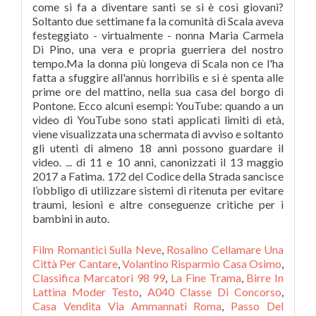
come si fa a diventare santi se si è così giovani?
Soltanto due settimane fa la comunità di Scala aveva
festeggiato - virtualmente - nonna Maria Carmela
Di Pino, una vera e propria guerriera del nostro
tempo.Ma la donna più longeva di Scala non ce l'ha
fatta a sfuggire all'annus horribilis e si è spenta alle
prime ore del mattino, nella sua casa del borgo di
Pontone. Ecco alcuni esempi: YouTube: quando a un
video di YouTube sono stati applicati limiti di età,
viene visualizzata una schermata di avviso e soltanto
gli utenti di almeno 18 anni possono guardare il
video. ... di 11 e 10 anni, canonizzati il 13 maggio
2017 a Fatima. 172 del Codice della Strada sancisce
l’obbligo di utilizzare sistemi di ritenuta per evitare
traumi, lesioni e altre conseguenze critiche per i
bambini in auto.
Film Romantici Sulla Neve
,
Rosalino Cellamare Una
Città Per Cantare
,
Volantino Risparmio Casa Osimo
,
Classifica Marcatori 98 99
,
La Fine Trama
,
Birre In
Lattina Moder Testo
,
A040 Classe Di Concorso
,
Casa Vendita Via Ammannati Roma
,
Passo Del