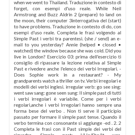
when we went to Thailand. Traduzione in contesto di
forget, con esempi d'uso reale. While Neil
Armstrong and Buzz Aldrin 2 (prepare) to land on
the moon, their computer 3interrogativa del (start)
to have problems. Traduzione in contesto di do, con
esempi d'uso reale. Completa le frasi volgendo al
Simple Past i verbi tra parentesi. (she / send) an e-
mail to you yesterday? Annie (helped • closed •
watched) the window because she was cold. Did you
live in London? Esercizio 03: prima dell'esercizio ti
consiglio di ripassare la lezione relativa al Simple
Past e rivedere anche l'elenco dei verbi Irregolari. -
Does Sophie work in a restaurant? - My
grandparents watch a thriller on tv. Verbi irregolari e
modelli dei verbi inglesi. irregular verb: go see sing:
went saw sang: gone seen sung: Il simple past di tutti
i verbi irregolari è variabile. Come per i verbi
regolari,anche i verbi Irregolari hanno sempre una
forma bese del verbo . Non ti serve il participio
passato per formare il simple past tense. Quando il
verbo termina con consonante si aggiunge -ed . 2. 2
Completa le frasi con il Past simple dei verbi del
riquadro. Simple past: I/He/She/It was,