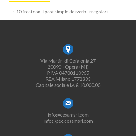
10 frasi con il past simple dei verbi irregolari
Via Martiri di Cefalonia 27
20090 - Opera (MI)
P.IVA 04788110965
REA Milano 1772333
Capitale sociale i.v. € 10.000,00
info@cesamsrl.com
info@pec.cesamsrl.com