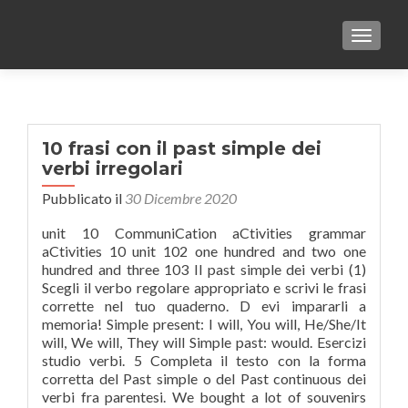
TOGGLE
10 frasi con il past simple dei
verbi irregolari
Pubblicato il
30 Dicembre 2020
unit 10 CommuniCation aCtivities grammar
aCtivities 10 unit 102 one hundred and two one
hundred and three 103 Il past simple dei verbi (1)
Scegli il verbo regolare appropriato e scrivi le frasi
corrette nel tuo quaderno. D evi impararli a
memoria! Simple present: I will, You will, He/She/It
will, We will, They will Simple past: would. Esercizi
studio verbi. 5 Completa il testo con la forma
corretta del Past simple o del Past continuous dei
verbi fra parentesi. We bought a lot of souvenirs