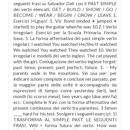
seguenti frasi su Salvador Dali con il PAST SIMPLE
dei verbi elencati: GET / BUILD / SHOW / GO /
BECOME / WEAR / BEGIN / GROW / LEAVE 1.
Esercizi Hi,guys! 1. Vic Bond (ended • jumped •
started) to play the guitar when he was 10.2. I Verbi
Irregolari: Esercizi per la Scuola Primaria. Forma
base. 5. La forma affermativa del past simple verbi
regolari: I watched You watched He/She/It watched
We watched You watched They watched 10. Verbi
irregolari e modelli dei verbi inglesi. The cat played
with the giri. Coniugazione del verbo inglese forget:
past tense, present, past perfect, future. 1. - My
parents walk in the mountains. Sin usa per: per
indicare azioni compiute e concluse nel passato, per
la maggior parte delle volte è accompagnato da
espressioni di tempo come yesterday (ieri), last
month (lo scorso mese), two years ago (due anni fa)
ecc. Completa le frasi con la forma affermativa del
present continuous dei verbi tra parentesi. 3 Simon
_____ hard for his test. Svolgere i seguenti esercizi: 1)
TRASFORMA AL SIMPLE PAST LE SEGUENTI
FRASI. Will = forma futura dei verbi. How was