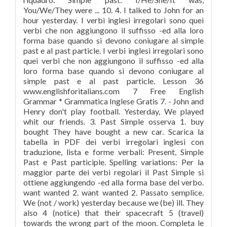
You/We/They were ... 10. 4. I talked to John for an
hour yesterday. I verbi inglesi irregolari sono quei
verbi che non aggiungono il suffisso -ed alla loro
forma base quando si devono coniugare al simple
past e al past particle. I verbi inglesi irregolari sono
quei verbi che non aggiungono il suffisso -ed alla
loro forma base quando si devono coniugare al
simple past e al past particle. Lesson 36
www.englishforitalians.com 7 Free English
Grammar * Grammatica Inglese Gratis 7. - John and
Henry don't play football. Yesterday, We played
whit our friends. 3. Past Simple osserva 1. buy
bought They have bought a new car. Scarica la
tabella in PDF dei verbi irregolari inglesi con
traduzione, lista e forme verbali: Present, Simple
Past e Past participle. Spelling variations: Per la
maggior parte dei verbi regolari il Past Simple si
ottiene aggiungendo -ed alla forma base del verbo.
want wanted 2. want wanted 2. Passato semplice.
We (not / work) yesterday because we (be) ill. They
also 4 (notice) that their spacecraft 5 (travel)
towards the wrong part of the moon. Completa le