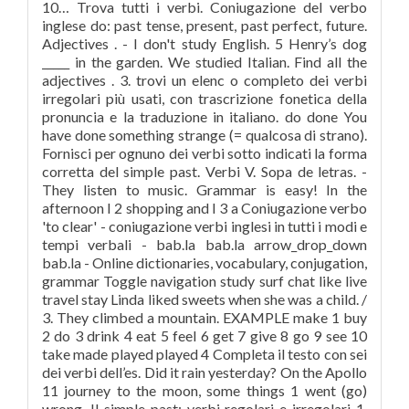
10… Trova tutti i verbi. Coniugazione del verbo
inglese do: past tense, present, past perfect, future.
Adjectives . - I don't study English. 5 Henry’s dog
_____ in the garden. We studied Italian. Find all the
adjectives . 3. trovi un elenc o completo dei verbi
irregolari più usati, con trascrizione fonetica della
pronuncia e la traduzione in italiano. do done You
have done something strange (= qualcosa di strano).
Fornisci per ognuno dei verbi sotto indicati la forma
corretta del simple past. Verbi V. Sopa de letras. -
They listen to music. Grammar is easy! In the
afternoon I 2 shopping and I 3 a Coniugazione verbo
'to clear' - coniugazione verbi inglesi in tutti i modi e
tempi verbali - bab.la bab.la arrow_drop_down
bab.la - Online dictionaries, vocabulary, conjugation,
grammar Toggle navigation study surf chat like live
travel stay Linda liked sweets when she was a child. /
3. They climbed a mountain. EXAMPLE make 1 buy
2 do 3 drink 4 eat 5 feel 6 get 7 give 8 go 9 see 10
take made played played 4 Completa il testo con sei
dei verbi dell’es. Did it rain yesterday? On the Apollo
11 journey to the moon, some things 1 went (go)
wrong. Il simple past: verbi regolari e irregolari 1.