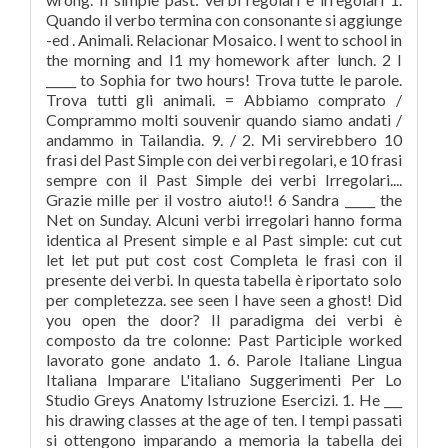
Quando il verbo termina con consonante si aggiunge
-ed . Animali. Relacionar Mosaico. I went to school in
the morning and I1 my homework after lunch. 2 I
_____ to Sophia for two hours! Trova tutte le parole.
Trova tutti gli animali. = Abbiamo comprato /
Comprammo molti souvenir quando siamo andati /
andammo in Tailandia. 9. / 2. Mi servirebbero 10
frasi del Past Simple con dei verbi regolari, e 10 frasi
sempre con il Past Simple dei verbi Irregolari....
Grazie mille per il vostro aiuto!! 6 Sandra _____ the
Net on Sunday. Alcuni verbi irregolari hanno forma
identica al Present simple e al Past simple: cut cut
let let put put cost cost Completa le frasi con il
presente dei verbi. In questa tabella è riportato solo
per completezza. see seen I have seen a ghost! Did
you open the door? Il paradigma dei verbi è
composto da tre colonne: Past Participle worked
lavorato gone andato 1. 6. Parole Italiane Lingua
Italiana Imparare L'italiano Suggerimenti Per Lo
Studio Greys Anatomy Istruzione Esercizi. 1. He ___
his drawing classes at the age of ten. I tempi passati
si ottengono imparando a memoria la tabella dei