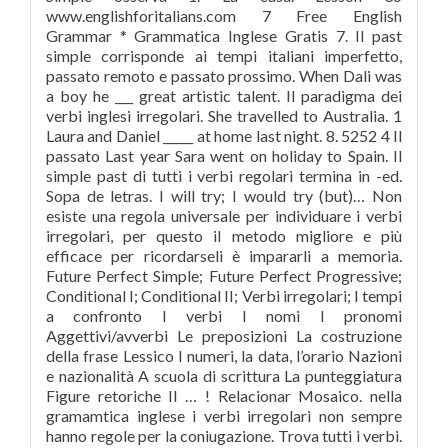
www.englishforitalians.com 7 Free English
Grammar * Grammatica Inglese Gratis 7. Il past
simple corrisponde ai tempi italiani imperfetto,
passato remoto e passato prossimo. When Dali was
a boy he ___ great artistic talent. Il paradigma dei
verbi inglesi irregolari. She travelled to Australia. 1
Laura and Daniel _____ at home last night. 8. 5252 4 Il
passato Last year Sara went on holiday to Spain. Il
simple past di tutti i verbi regolari termina in -ed.
Sopa de letras. I will try; I would try (but)… Non
esiste una regola universale per individuare i verbi
irregolari, per questo il metodo migliore e più
efficace per ricordarseli è impararli a memoria.
Future Perfect Simple; Future Perfect Progressive;
Conditional I; Conditional II; Verbi irregolari; I tempi
a confronto I verbi I nomi I pronomi
Aggettivi/avverbi Le preposizioni La costruzione
della frase Lessico I numeri, la data, l’orario Nazioni
e nazionalità A scuola di scrittura La punteggiatura
Figure retoriche Il … ! Relacionar Mosaico. nella
gramamtica inglese i verbi irregolari non sempre
hanno regole per la coniugazione. Trova tutti i verbi.