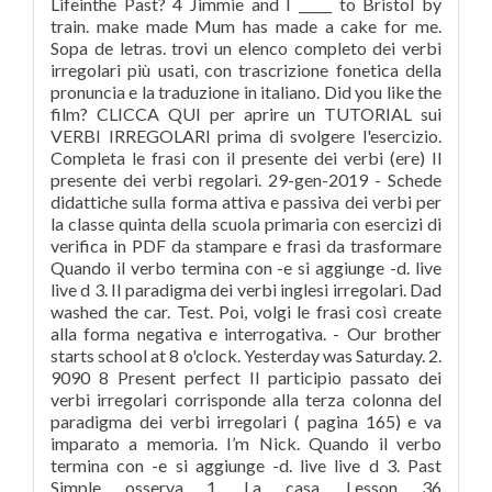
Lifeinthe Past? 4 Jimmie and I _____ to Bristol by
train. make made Mum has made a cake for me.
Sopa de letras. trovi un elenco completo dei verbi
irregolari più usati, con trascrizione fonetica della
pronuncia e la traduzione in italiano. Did you like the
film? CLICCA QUI per aprire un TUTORIAL sui
VERBI IRREGOLARI prima di svolgere l'esercizio.
Completa le frasi con il presente dei verbi (ere) Il
presente dei verbi regolari. 29-gen-2019 - Schede
didattiche sulla forma attiva e passiva dei verbi per
la classe quinta della scuola primaria con esercizi di
verifica in PDF da stampare e frasi da trasformare
Quando il verbo termina con -e si aggiunge -d. live
live d 3. Il paradigma dei verbi inglesi irregolari. Dad
washed the car. Test. Poi, volgi le frasi così create
alla forma negativa e interrogativa. - Our brother
starts school at 8 o'clock. Yesterday was Saturday. 2.
9090 8 Present perfect Il participio passato dei
verbi irregolari corrisponde alla terza colonna del
paradigma dei verbi irregolari ( pagina 165) e va
imparato a memoria. I’m Nick. Quando il verbo
termina con -e si aggiunge -d. live live d 3. Past
Simple osserva 1. La casa. Lesson 36