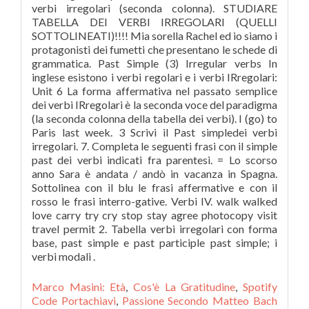
verbi irregolari (seconda colonna). STUDIARE
TABELLA DEI VERBI IRREGOLARI (QUELLI
SOTTOLINEATI)!!!! Mia sorella Rachel ed io siamo i
protagonisti dei fumetti che presentano le schede di
grammatica. Past Simple (3) Irregular verbs In
inglese esistono i verbi regolari e i verbi IRregolari:
Unit 6 La forma affermativa nel passato semplice
dei verbi IRregolari è la seconda voce del paradigma
(la seconda colonna della tabella dei verbi). I (go) to
Paris last week. 3 Scrivi il Past simpledei verbi
irregolari. 7. Completa le seguenti frasi con il simple
past dei verbi indicati fra parentesi. = Lo scorso
anno Sara è andata / andò in vacanza in Spagna.
Sottolinea con il blu le frasi affermative e con il
rosso le frasi interro-gative. Verbi IV. walk walked
love carry try cry stop stay agree photocopy visit
travel permit 2. Tabella verbi irregolari con forma
base, past simple e past participle past simple; i
verbi modali .
Marco Masini: Età
,
Cos'è La Gratitudine
,
Spotify
Code Portachiavi
,
Passione Secondo Matteo Bach