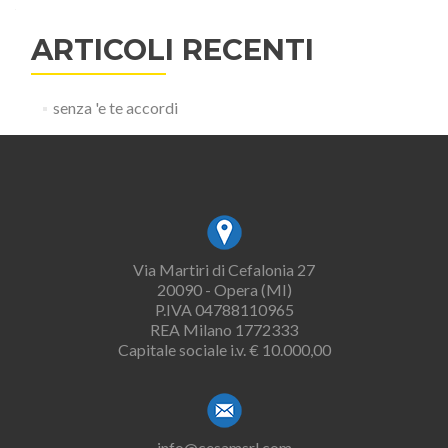
ARTICOLI RECENTI
senza 'e te accordi
Via Martiri di Cefalonia 27
20090 - Opera (MI)
P.IVA 04788110965
REA Milano 1772333
Capitale sociale i.v. € 10.000,00
info@cesamsrl.com