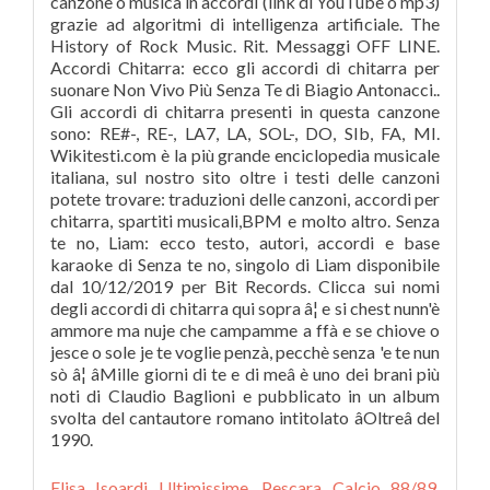
Elisa Isoardi Ultimissime
,
Pescara Calcio 88/89
,