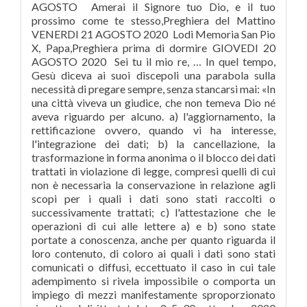
AGOSTO
Amerai il Signore tuo Dio, e il tuo
prossimo come te stesso,Preghiera del Mattino
VENERDI 21 AGOSTO 2020
Lodi Memoria San Pio
X, Papa,Preghiera prima di dormire GIOVEDI 20
AGOSTO 2020
Sei tu il mio re, … In quel tempo,
Gesù diceva ai suoi discepoli una parabola sulla
necessità di pregare sempre, senza stancarsi mai: «In
una città viveva un giudice, che non temeva Dio né
aveva riguardo per alcuno. a) l'aggiornamento, la
rettificazione ovvero, quando vi ha interesse,
l'integrazione dei dati; b) la cancellazione, la
trasformazione in forma anonima o il blocco dei dati
trattati in violazione di legge, compresi quelli di cui
non è necessaria la conservazione in relazione agli
scopi per i quali i dati sono stati raccolti o
successivamente trattati; c) l'attestazione che le
operazioni di cui alle lettere a) e b) sono state
portate a conoscenza, anche per quanto riguarda il
loro contenuto, di coloro ai quali i dati sono stati
comunicati o diffusi, eccettuato il caso in cui tale
adempimento si rivela impossibile o comporta un
impiego di mezzi manifestamente sproporzionato