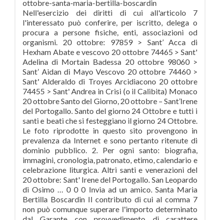
ottobre-santa-maria-bertilla-boscardin
Nell'esercizio dei diritti di cui all'articolo 7
l'interessato può conferire, per iscritto, delega o
procura a persone fisiche, enti, associazioni od
organismi. 20 ottobre: 97859 > Sant’ Acca di
Hexham Abate e vescovo 20 ottobre 74465 > Sant'
Adelina di Mortain Badessa 20 ottobre 98060 >
Sant’ Aidan di Mayo Vescovo 20 ottobre 74460 >
Sant' Alderaldo di Troyes Arcidiacono 20 ottobre
74455 > Sant' Andrea in Crisi (o il Calibita) Monaco
20 ottobre Santo del Giorno, 20 ottobre – Sant’Irene
del Portogallo. Santo del giorno 24 Ottobre e tutti i
santi e beati che si festeggiano il giorno 24 Ottobre.
Le foto riprodotte in questo sito provengono in
prevalenza da Internet e sono pertanto ritenute di
dominio pubblico. 2. Per ogni santo: biografia,
immagini, cronologia, patronato, etimo, calendario e
celebrazione liturgica. Altri santi e venerazioni del
20 ottobre: Sant' Irene del Portogallo. San Leopardo
di Osimo … 0 0 0 Invia ad un amico. Santa Maria
Bertilla Boscardin Il contributo di cui al comma 7
non può comunque superare l'importo determinato
dal Garante con provvedimento di carattere