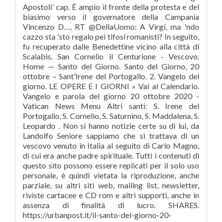
Apostoli’ cap. È ampio il fronte della protesta e del
biasimo verso il governatore della Campania
Vincenzo D…, RT @DellaUomo: A Virgí, ma 'ndo
cazzo sta 'sto regalo pei tifosi romanisti? In seguito,
fu recuperato dalle Benedettine vicino alla città di
Scalabis. San Cornelio il Centurione - Vescovo.
Home — Santo del Giorno. Santo del Giorno, 20
ottobre – Sant’Irene del Portogallo. 2. Vangelo del
giorno. LE OPERE E I GIORNI » Vai al Calendario.
Vangelo e parola del giorno 20 ottobre 2020 -
Vatican News Menu Altri santi: S. Irene del
Portogallo, S. Cornelio, S. Saturnino, S. Maddalena, S.
Leopardo . Non si hanno notizie certe su di lui, da
Landolfo Seniore sappiamo che si trattava di un
vescovo venuto in Italia al seguito di Carlo Magno,
di cui era anche padre spirituale. Tutti i contenuti di
questo sito possono essere replicati per il solo uso
personale, è quindi vietata la riproduzione, anche
parziale, su altri siti web, mailing list, newsletter,
riviste cartacee e CD rom e altri supporti, anche in
assenza di finalità di lucro. SHARES.
https://urbanpost.it/il-santo-del-giorno-20-