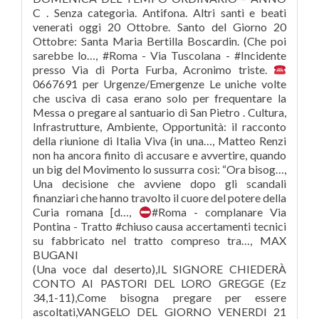
C . Senza categoria. Antifona. Altri santi e beati
venerati oggi 20 Ottobre. Santo del Giorno 20
Ottobre: Santa Maria Bertilla Boscardin. (Che poi
sarebbe lo…, #Roma - Via Tuscolana - #Incidente
presso Via di Porta Furba, Acronimo triste.
0667691 per Urgenze/Emergenze Le uniche volte
che usciva di casa erano solo per frequentare la
Messa o pregare al santuario di San Pietro . Cultura,
Infrastrutture, Ambiente, Opportunità: il racconto
della riunione di Italia Viva (in una…, Matteo Renzi
non ha ancora finito di accusare e avvertire, quando
un big del Movimento lo sussurra così: “Ora bisog…,
Una decisione che avviene dopo gli scandali
finanziari che hanno travolto il cuore del potere della
Curia romana [d…,
#Roma - complanare Via
Pontina - Tratto #chiuso causa accertamenti tecnici
su fabbricato nel tratto compreso tra…, MAX
BUGANI
(Una voce dal deserto),IL SIGNORE CHIEDERÀ
CONTO AI PASTORI DEL LORO GREGGE (Ez
34,1-11),Come bisogna pregare per essere
ascoltati,VANGELO DEL GIORNO VENERDI 21