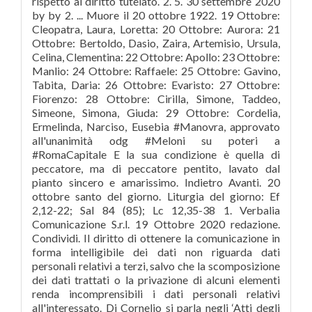
rispetto al diritto tutelato. 2. 5. 30 settembre 2020
by by 2. ... Muore il 20 ottobre 1922. 19 Ottobre:
Cleopatra, Laura, Loretta: 20 Ottobre: Aurora: 21
Ottobre: Bertoldo, Dasio, Zaira, Artemisio, Ursula,
Celina, Clementina: 22 Ottobre: Apollo: 23 Ottobre:
Manlio: 24 Ottobre: Raffaele: 25 Ottobre: Gavino,
Tabita, Daria: 26 Ottobre: Evaristo: 27 Ottobre:
Fiorenzo: 28 Ottobre: Cirilla, Simone, Taddeo,
Simeone, Simona, Giuda: 29 Ottobre: Cordelia,
Ermelinda, Narciso, Eusebia #Manovra, approvato
all'unanimità odg #Meloni su poteri a
#RomaCapitale E la sua condizione è quella di
peccatore, ma di peccatore pentito, lavato dal
pianto sincero e amarissimo. Indietro Avanti. 20
ottobre santo del giorno. Liturgia del giorno: Ef
2,12-22; Sal 84 (85); Lc 12,35-38 1. Verbalia
Comunicazione S.r.l. 19 Ottobre 2020 redazione.
Condividi. Il diritto di ottenere la comunicazione in
forma intelligibile dei dati non riguarda dati
personali relativi a terzi, salvo che la scomposizione
dei dati trattati o la privazione di alcuni elementi
renda incomprensibili i dati personali relativi
all'interessato. Di Cornelio si parla negli ‘Atti degli