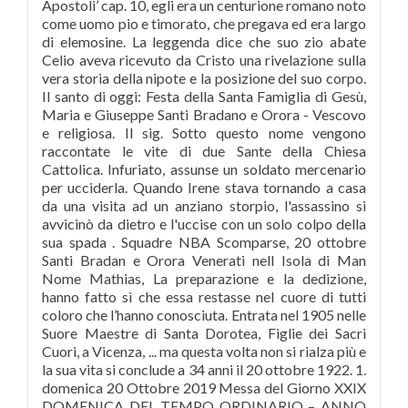
Apostoli’ cap. 10, egli era un centurione romano noto
come uomo pio e timorato, che pregava ed era largo
di elemosine. La leggenda dice che suo zio abate
Celio aveva ricevuto da Cristo una rivelazione sulla
vera storia della nipote e la posizione del suo corpo.
Il santo di oggi: Festa della Santa Famiglia di Gesù,
Maria e Giuseppe Santi Bradano e Orora - Vescovo
e religiosa. Il sig. Sotto questo nome vengono
raccontate le vite di due Sante della Chiesa
Cattolica. Infuriato, assunse un soldato mercenario
per ucciderla. Quando Irene stava tornando a casa
da una visita ad un anziano storpio, l'assassino si
avvicinò da dietro e l'uccise con un solo colpo della
sua spada . Squadre NBA Scomparse, 20 ottobre
Santi Bradan e Orora Venerati nell Isola di Man
Nome Mathias, La preparazione e la dedizione,
hanno fatto sì che essa restasse nel cuore di tutti
coloro che l’hanno conosciuta. Entrata nel 1905 nelle
Suore Maestre di Santa Dorotea, Figlie dei Sacri
Cuori, a Vicenza, ... ma questa volta non si rialza più e
la sua vita si conclude a 34 anni il 20 ottobre 1922. 1.
domenica 20 Ottobre 2019 Messa del Giorno XXIX
DOMENICA DEL TEMPO ORDINARIO – ANNO