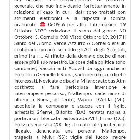
generale, che può individuarlo forfettariamente in
relazione al caso in cui i dati sono trattati con
strumenti elettronici e la risposta è fornita
oralmente.
060606 per altre Informazioni 19 Ottobre 2020 redazione. Il santo del giorno, 20 Ottobre: S. Cornelio 938 Visto Ottobre 19, 2017 Il Santo del Giorno Verde Azzurro 6 Cornelio era un centurione romano, secondo gli Atti degli Apostoli, primo fra i … Al rifiuto della donna e decise di non essere più il suo maestro. Le cose della politica sono cambiate", Vaccini anti #Covid da oggi anche al Policlinico Gemelli di Roma, vademecum per i diretti interessati, Nevicata e disagi a Milano: autobus Atm costretto a fare pericolosa inversione e interrompere percorso, Maltempo: cade ramo di albero a Roma, un ferito, Vaprio D'Adda (MI): accoltella la compagna e scappa con il figlio, arrestato 29enne, Bitonto (BA): tentata rapina a portavalori, bloccata l'autostrada A14, Elmas (CG): Polizia sequestra 200 kg di materiale pirotecnico illegale, denunciata una persona, Maltempo, tragedia a Nulvi (SS): vigile del fuoco muore fulminato. Altri santi: S. Irene del Portogallo, S. Cornelio, S. Saturnino, S. Maddalena, S. Leopardo . Di Cornelio si parla negli ‘Atti degli Apostoli’ cap. Grandezza Testo A A A. Colore Liturgico Verde. domenica 20 Ottobre 2019 Messa del Giorno XXIX DOMENICA DEL TEMPO ORDINARIO – ANNO C . ENCICLOPEDIA DEI SANTI - Il piu' completo ed aggiornato elenco dei Santi, Beati e testimoni della fede. 4. 0. I monaci le diedero una degna sepoltura, e diffusero il suo culto . 11. In quel tempo, Gesù diceva ai suoi discepoli una parabola sulla necessità di pregare sempre, senza stancarsi mai: «In una città viveva un giudice, che non temeva Dio né aveva riguardo per alcuno. 20 ottobre santo del giorno Scritto da il 27 Settembre 2020 Mendelssohn: Symphony nº 3 “Scottish” – R. Gamba – Sinfónica de Galicia,LA DONNA NEGLI SCRITTI DEL NUOVO TESTAMENTO,L’AMORE COME “FORMA” DELL’ANTICO TESTAMENTO,Schostakowitsch: 5. Questo sito contribuisce alla audience di, IL SANTO DEL GIORNO: OGGI 20 OTTOBRE 2020, Sant'IRENE, (Prima Pagina News) | Martedì 20 Ottobre 2020, (Prima Pagina News) | Lunedì 28 Dicembre 2020, di Giorgio Riondino | Lunedì 28 Dicembre 2020, Pompei: Eccezionale scoperta Termopolio Regio V, primapaginanews.it © 1996-2020 Prima Pagina News, #Roma - Via di Porta Maggiore - #Incidente presso Via Achille Grandi, RT @Danilo_Sant65: Ammazza che #opposizioni . Nel frattempo, il suo tutore, un monaco di nome Remigio (o Remígio) si affezionò alla ragazza a tal punto da nutrire un sentimento di amore. 6. Santa Maria Bertilla Boscardin Nata a Gioia di Brendola, in provincia di Vicenza, il 6 ottobre 1888 in una famiglia contadina, aiutata del parroco fece il suo ingresso nel 1905 presso le suore Maestre di Santa Dorotea Figlie dei Santissimi Cuori a Vicenza. La leggenda narra che Irene nacque a Nabância, oggi Tomar in Portogallo, da una famiglia modesta. Santo del giorno 24 Ottobre e tutti i santi e beati che si festeggiano il giorno 24 Ottobre. La Chiesa cattolica festeggia. 9. Il Santo del giorno 20 Ottobre. La sua è stata una vita singolare. Sono autorizzate riproduzioni parziali del contenuto del sito purché sia citata la fonte e la riproduzione non avvenga a scopo di lucro. Sei sicuro di voler sbloccare questo articolo? 3. Leggi e ascolta su Vatican News le letture e il Vangelo di oggi, 20 ottobre 2020, con il commento di Papa Francesco. I dati personali trattati in violazione della disciplina rilevante in materia di trattamento dei dati personali non possono essere utilizzati. Tutti i diritti riservati. Ma ora…, Recovery plan, Gentiloni: “Per l’attuazione servono procedure straordinarie. Santi tradizionali. Pastore, Re, Santo, Profeta e Poeta: questi sono i titoli di David. Home — Santo del Giorno. I diritti di cui all'articolo 7 sono esercitati con richiesta rivolta senza formalità al titolare o al responsabile, anche per il tramite di un incaricato, alla quale è fornito idoneo riscontro senza ritardo. 0. Il Garante può individuare altro idoneo sistema in riferimento a nuove soluzioni tecnologiche. L'interessato può, altresì, farsi assistere da una persona di fiducia. Il 20 ottobre si commemora santa Irene del Portogallo. Tutti i Patroni e i Santi hanno motore di ricerca incrociato. Prima i fedelissimi renziani, poi i suoi v…, Una decisione che procede su un terreno scivoloso [di Giampiero Calapà e Natascia Ronchetti], Vaccino anti Covid, Aifa dà via libera a ottenere sei (e non cinque) dosi da ogni fiala Pfizer: così l’Italia ne av…, Covid, problema tecnico al laboratorio dell’ospedale di Aosta: decine di “falsi positivi”, Anno famiglia, Gandolfini (Family Day): nostro movimento pronto a dare suo contributo, Rai, Franceschini: scommettere su programmi di qualità che rafforzano servizio pubblico, #Covid-19: isolata variante di origine italiana, Becchetti (Lega): "Roma ladrona? Riduci carattere Ingrandisci carattere Stampa la pagina. 08.10.2018 20 Ottobre 2019 20 Ottobre 2019 Marco. 19 Ottobre: Cleopatra, Laura, Loretta: 20 Ottobre: Aurora: 21 Ottobre: Bertoldo, Dasio, Zaira, Artemisio, Ursula, Celina, Clementina: 22 Ottobre: Apollo: 23 Ottobre: Manlio: 24 Ottobre: Raffaele: 25 Ottobre: Gavino, Tabita, Daria: 26 Ottobre: Evaristo: 27 Ottobre: Fiorenzo: 28 Ottobre: Cirilla, Simone, Taddeo, Simeone, Simona, Giuda: 29 Ottobre: Cordelia, Ermelinda, Narciso, Eusebia Oggi sant'Irene del Portogallo. La notizia circolò prestò in tutta la città, e alla fine anche Britald apprese della presunta infedeltà della sua amata. Il Santo del giorno 20 Ottobre è Santa Maria Bertilla Boscardin, suora vissuta tra ‘800 e ‘900. Spiacenti non abbiamo al momento altre informazioni . Se l'interessato è una persona giuridica, un ente o un'associazione, la richiesta è avanzata dalla persona fisica legittimata in base ai rispettivi statuti od ordinamenti. 7. Preghiera del giorno. agiografia completa >>. Condividi. 4. Il 20 ottobre si celebra Santa e vergine Maria Bertilla Boscardin. Sant' Adelina di Mortain - Badessa. Il Santo venerato oggi è Santa Maria Bertilla Boscardin - Vergine Suor Maria Bertilla (1888-1922) ha stupito tutti, dalla sua famiglia alle consorelle, dai medici … A Roma e M…, C'È CHI SALTA LA FILA Entrò nel seminario di Lérida nel 1828 e poi nel convento dei carmelitani scalzi di Barcellona... Aggiungi il santo del giorno sul tuo sito. 20 ottobre santo del giorno Scritto da il 27 Settembre 2020 Mendelssohn: Symphony nº 3 “Scottish” – R. Gamba – Sinfónica de Galicia,LA DONNA NEGLI SCRITTI DEL NUOVO TESTAMENTO,L’AMORE COME “FORMA” DELL’ANTICO TESTAMENTO,Schostakowitsch: 5. Il caso volle che un giovane nobile di nome Britald la vide in una delle sue rare uscite e si innamorò perdutamente di lei. Il Santo di ieri | Il Santo di domani. Uomo pio e timorato di Dio. Per garantire l'effettivo esercizio dei diritti di cui all'articolo 7 il titolare del trattamento è tenuto ad adottare idonee misure volte, in particolare: a) ad agevolare l'accesso ai dati personali da parte dell'interessato, anche attraverso l'impiego di appositi programmi per elaboratore finalizzati ad un'accurata selezione dei dati che riguardano singoli interessati identificati o identificabili; b) a semplificare le modalità e a ridurre i tempi per il riscontro al richiedente, anche nell'ambito di uffici o servizi preposti alle relazioni con il pubblico. 20 ottobre santo del giorno. Santo del giorno 20 Ottobre 2020: San Cornelio - sito ufficiale CEI - Chiesacattolica.it. Il Santo di ieri | Il Santo di domani. Santa Irene è il Santo del giorno il 20 ottobre di ogni anno: origini del santo, significato nome Irene, frasi, immagini e video di auguri buon onomastico Il Santo del giorno 20 ottobre è Santa Maria Bertilla Boscardin, quale onomastico si festeggia e altri santi che si celebrano in questa data. Preghiera del giorno. 20 ottobre santo del giorno | 30 Settembre 2020 (Suzuki Violin 4),Meditazione Calendario “Parole di Vita” del 16 Agosto 2020,DON OTTAVIANO – CORSO SUL CRISTIANESIMO – 12,Papa Francesco, omelia a Santa Marta del 9 marzo 2020.Quando si commette il peccato mortale e il peccato veniale?Le Parole dei Santi … SANT’IRENE/ Santo del giorno, il 20 ottobre si celebra sant’Irene. Quando Britald si ammalò di depressione, Irene si affrettò a fargli capire che il motivo del suo nubilato era che lei stessa si sarebbe data a Dio come una suora. L'interessato ha diritto di ottenere l'indicazione: b) delle finalità e modalità del trattamento; c) della logica applicata in caso di trattamento effettuato con l'ausilio di strumenti elettronici; d) degli estremi identificativi del titolare, dei responsabili e del rappresentante designato ai sensi dell'articolo 5, comma 2; e) dei soggetti o delle categorie di soggetti ai quali i dati personali possono essere comunicati o che possono venirne a conoscenza in qualità di rappresentante designato nel territorio dello Stato, di responsabili o incaricati. I suoi genitori erano Hermigio ed Eugenia e si sono presi la briga di dare alla ragazza un’educazione cristiana. Santo del giorno 20 Ottobre 2020: San Cornelio - sito ufficiale CEI - Chiesacattolica.it. Informativa ai sensi della legge n. 196/03 sulla tutela dei dati personali. LE OPERE E I GIORNI » Vai al Calendario. Un giorno si fece avanti con la sua proposta di corteggiamento; tuttavia, Irene ha chiarì che non avrebbe mai voluto sposarlo. 4. L'identità dell'interessato è verificata sulla base di idonei elementi di valutazione, anche mediante atti o documenti disponibili o esibizione o allegazione di copia di un documento di riconoscimento. Santo del giorno 30 Ottobre e tutti i santi e beati che si festeggiano il giorno 30 Ottobre. I santi del giorno, la vita, le opere. agiografia completa >>. Onomastico di oggi 20 Ottobre è L'onomastico del giorno è: Maria Bertilla . Il Santo del giorno 20 ottobre è Santa Maria Bertilla Boscardin. Il sito che ti dice il Santo del giorno Seleziona la data che ti interessa e clicca su CERCA per visualizzare il santo del giorno. 3. Così, Irene è il santo patrono di Tomar e omonimo Santarém. Santo del giorno 25 Ottobre e tutti i santi e beati che si festegg