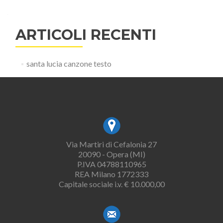
ARTICOLI RECENTI
santa lucia canzone testo
Via Martiri di Cefalonia 27
20090 - Opera (MI)
P.IVA 04788110965
REA Milano 1772333
Capitale sociale i.v. € 10.000,00