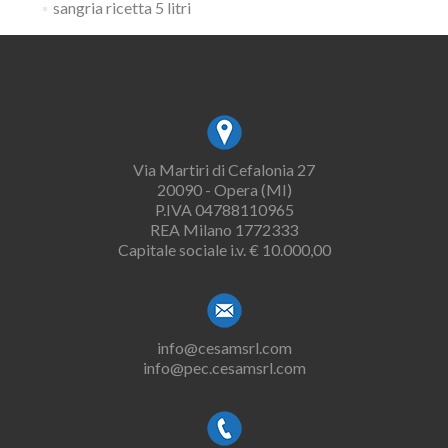
sangria ricetta 5 litri
Via Martiri di Cefalonia 27
20090 - Opera (MI)
P.IVA 04788110965
REA Milano 1772333
Capitale sociale i.v. € 10.000,00
info@cesamsrl.com
info@pec.cesamsrl.com