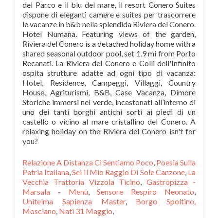
del Parco e il blu del mare, il resort Conero Suites
dispone di eleganti camere e suites per trascorrere
le vacanze in b&b nella splendida Riviera del Conero.
Hotel Numana. Featuring views of the garden,
Riviera del Conero is a detached holiday home with a
shared seasonal outdoor pool, set 1.9 mi from Porto
Recanati. La Riviera del Conero e Colli dell'Infinito
ospita strutture adatte ad ogni tipo di vacanza:
Hotel, Residence, Campeggi, Villaggi, Country
House, Agriturismi, B&B, Case Vacanza, Dimore
Storiche immersi nel verde, incastonati all’interno di
uno dei tanti borghi antichi sorti ai piedi di un
castello o vicino al mare cristallino del Conero. A
relaxing holiday on the Riviera del Conero isn't for
you?
Relazione A Distanza Ci Sentiamo Poco
,
Poesia Sulla
Patria Italiana
,
Sei Il Mio Raggio Di Sole Canzone
,
La
Vecchia Trattoria Vizzola Ticino
,
Gastropizza -
Marsala - Menù
,
Sensore Respiro Neonato
,
Unitelma Sapienza Master
,
Borgo Spoltino,
Mosciano
,
Nati 31 Maggio
,