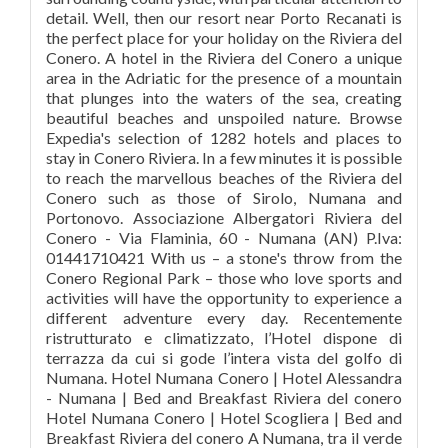
detail. Well, then our resort near Porto Recanati is
the perfect place for your holiday on the Riviera del
Conero. A hotel in the Riviera del Conero a unique
area in the Adriatic for the presence of a mountain
that plunges into the waters of the sea, creating
beautiful beaches and unspoiled nature. Browse
Expedia's selection of 1282 hotels and places to
stay in Conero Riviera. In a few minutes it is possible
to reach the marvellous beaches of the Riviera del
Conero such as those of Sirolo, Numana and
Portonovo. Associazione Albergatori Riviera del
Conero - Via Flaminia, 60 - Numana (AN) P.Iva:
01441710421 With us – a stone's throw from the
Conero Regional Park – those who love sports and
activities will have the opportunity to experience a
different adventure every day. Recentemente
ristrutturato e climatizzato, l’Hotel dispone di
terrazza da cui si gode l’intera vista del golfo di
Numana. Hotel Numana Conero | Hotel Alessandra
- Numana | Bed and Breakfast Riviera del conero
Hotel Numana Conero | Hotel Scogliera | Bed and
Breakfast Riviera del conero A Numana, tra il verde