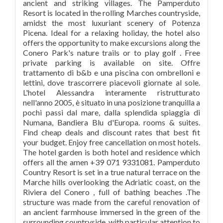
ancient and striking villages. The Pamperduto
Resort is located in the rolling Marches countryside,
amidst the most luxuriant scenery of Potenza
Picena. Ideal for a relaxing holiday, the hotel also
offers the opportunity to make excursions along the
Conero Park's nature trails or to play golf . Free
private parking is available on site. Offre
trattamento di b&b e una piscina con ombrelloni e
lettini, dove trascorrere piacevoli giornate al sole.
L'hotel Alessandra interamente ristrutturato
nell'anno 2005, è situato in una posizione tranquilla a
pochi passi dal mare, dalla splendida spiaggia di
Numana, Bandiera Blu d'Europa. rooms & suites.
Find cheap deals and discount rates that best fit
your budget. Enjoy free cancellation on most hotels.
The hotel garden is both hotel and residence which
offers all the amen +39 071 9331081. Pamperduto
Country Resort is set in a true natural terrace on the
Marche hills overlooking the Adriatic coast, on the
Riviera del Conero , full of bathing beaches .The
structure was made from the careful renovation of
an ancient farmhouse immersed in the green of the
surrounding countryside, with particular attention to