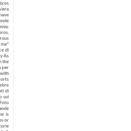
ibros
siera
 have
pende
 way.
bros.
erous
e me"
ce di
ly As
n the
a per
 with
sorts
Zebre
ti di
o sui
 Foto
rande
me is
es or
torie