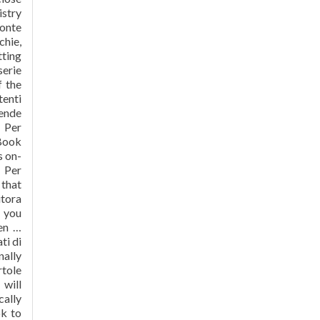
istry
eonte
chie,
tting
serie
f the
tenti
pende
o Per
eBook
s on-
i Per
 that
itora
t you
 en …
ti di
nally
rtole
 will
cally
ok to