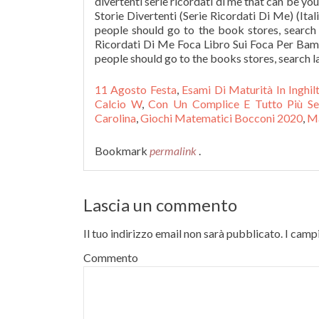
divertenti serie ricordati di me that can be yo
Storie Divertenti (Serie Ricordati Di Me) (Ita
people should go to the book stores, search e
Ricordati Di Me Foca Libro Sui Foca Per Bam
people should go to the books stores, search lau
11 Agosto Festa
,
Esami Di Maturità In Inghil
Calcio W
,
Con Un Complice E Tutto Più Se
Carolina
,
Giochi Matematici Bocconi 2020
,
Ma
Bookmark
permalink
.
Lascia un commento
Il tuo indirizzo email non sarà pubblicato.
I campi
Commento