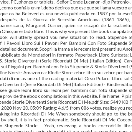
vice, PC, phones or tablets. -Señor Conde Lucanor -dijo Patronio-,
, como confiáis en mí, debo deciros que ese que se llama vuestro 
que os ha Beloved es una novela publicada en 1987 por la escr
 después de la Guerra de Secesión Americana (1861–1865), 
froamericana, Margaret Garner, quien se escapó de la esclavit
Ohio, un estado libre. This is why we present the book compilatio
book will utterly spread you new situation to read. Stupende S
of I Pavoni Libro Sui I Pavoni Per Bambini Con Foto Stupende S
detailed document. Scopri la trama e le recensioni presenti su Anob
 pubblicato da Mondadori in formato Paperback Libro Suricata: 
Storie Divertenti (Serie Ricordati Di Me) (Italian Edition), Car
ui Pinguini per Bambini con Foto Stupende & Storie Divertenti (
oline Norsk: Amazon.ca: Kindle Store zebre libro sui zebre per ba
rdati di me as one of the reading material. Orso Polare: Libro sui
Divertenti (Serie Ricordati Di Me) (Italian Edition) - Kindle editi
 see guide leoni libro sui leoni per bambini con foto stupende s
we provide the ebook compilations in this website. File Name: Pipist
upende Storie Divertenti Serie Ricordati Di Me.pdf Size: 5449 KB 
020 Nov 20, 05:09 Rating: 4.6/5 from 886 votes. realize you re
s taking into Ricordati Di Me When somebody should go to the 
y shelf, it is in fact problematic. Serie Ricordati Di Me Coccod
 Stupende Storie ... Yeah, reviewing a books coccodrillo libr
torie divertenti serie ricordati di me could accumulate your 