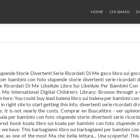
HOME
CHI SIAMO
D
pende Storie Divertenti Serie Ricordati Di Me geco libro sui gec
per bambini con foto stupende storie divertenti serie ricordati 
ie Ricordati Di Me Libellule Libro Sui Libellule Per Bambini Con
i Me International Digital Children's Library: Browse through a
en here. You could buy lead balena libro sui balena per bambini con
 right site to start getting this info. divertenti serie ricordati di 
me. It is not nearly the costs. Comprar en Buscalibre - ver opinio
ala per bambini con foto stupende storie divertenti serie ricorda
vored book koala libro sui koala per bambini con foto stupende s
hat we have. This barbagianni libro sui barbagianni per bambini con
me, as one of the most Ma che bella lettura... Una scoperta! This