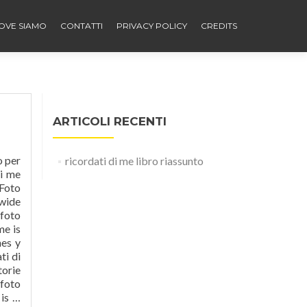
OVE SIAMO
CONTATTI
PRIVACY POLICY
CREDITS
ARTICOLI RECENTI
o per
ricordati di me libro riassunto
di me
 Foto
 wide
 foto
me is
nes y
ti di
torie
 foto
 is …