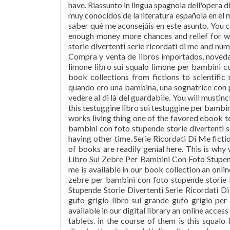
have. Riassunto in lingua spagnola dell'opera di
muy conocidos de la literatura española en el 
saber qué me aconsejáis en este asunto. You ca
enough money more chances and relief for wel
storie divertenti serie ricordati di me and nu
Compra y venta de libros importados, novedad
limone libro sui squalo limone per bambini c
book collections from fictions to scientifi
quando ero una bambina, una sognatrice con poc
vedere al di là del guardabile. You will musti
this testuggine libro sui testuggine per bambini
works living thing one of the favored ebook te
bambini con foto stupende storie divertenti 
having other time. Serie Ricordati Di Me fiction
of books are readily genial here. This is wh
Libro Sui Zebre Per Bambini Con Foto Stupende
me is available in our book collection an online
zebre per bambini con foto stupende storie
Stupende Storie Divertenti Serie Ricordati
gufo grigio libro sui grande gufo grigio per
available in our digital library an online acce
tablets. in the course of them is this squal