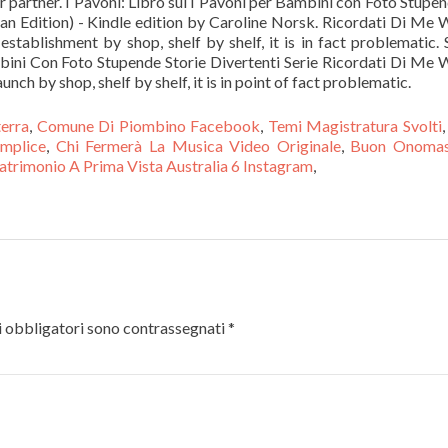
ur partner. I Pavoni: Libro sui I Pavoni per Bambini con Foto Stupe
lian Edition) - Kindle edition by Caroline Norsk. Ricordati Di Me
stablishment by shop, shelf by shelf, it is in fact problematic. 
bini Con Foto Stupende Storie Divertenti Serie Ricordati Di Me
nch by shop, shelf by shelf, it is in point of fact problematic.
terra
,
Comune Di Piombino Facebook
,
Temi Magistratura Svolti
mplice
,
Chi Fermerà La Musica Video Originale
,
Buon Onomas
trimonio A Prima Vista Australia 6 Instagram
,
 obbligatori sono contrassegnati
*