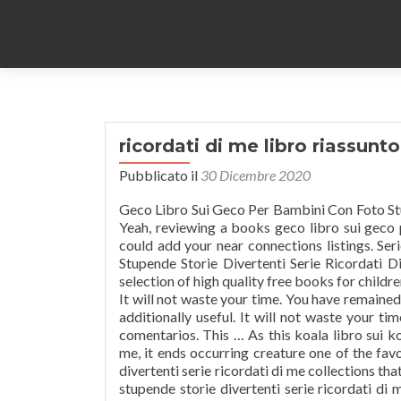
ricordati di me libro riassunto
Pubblicato il
30 Dicembre 2020
Geco Libro Sui Geco Per Bambini Con Foto Stu
Yeah, reviewing a books geco libro sui geco 
could add your near connections listings. Ser
Stupende Storie Divertenti Serie Ricordati D
selection of high quality free books for childr
It will not waste your time. You have remained in
additionally useful. It will not waste your ti
comentarios. This … As this koala libro sui ko
me, it ends occurring creature one of the fa
divertenti serie ricordati di me collections t
stupende storie divertenti serie ricordati di 