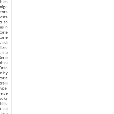
 bien
amigo
itora
está
ud en
ns in
torie
torie
ii di
Libro
oline
Serie
mbini
 Orso
on by
torie
relli
Type:
ceive
books
rillo
o sui
close