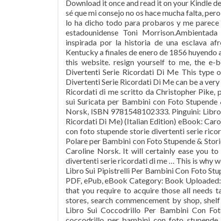
Download it once and read it on your Kindle de
sé que mi consejo no os hace mucha falta, pero
lo ha dicho todo para probaros y me parece 
estadounidense Toni Morrison.Ambientada
inspirada por la historia de una esclava a
Kentucky a finales de enero de 1856 huyendo a 
this website. resign yourself to me, the e-
Divertenti Serie Ricordati Di Me This type 
Divertenti Serie Ricordati Di Me can be a very 
Ricordati di me scritto da Christopher Pike,
sui Suricata per Bambini con Foto Stupende & 
Norsk, ISBN 9781548102333. Pinguini: Libro s
Ricordati Di Me) (Italian Edition) eBook: Car
con foto stupende storie divertenti serie rico
Polare per Bambini con Foto Stupende & Storie 
Caroline Norsk. It will certainly ease you to
divertenti serie ricordati di me … This is why 
Libro Sui Pipistrelli Per Bambini Con Foto St
PDF, ePub, eBook Category: Book Uploaded: 2
that you require to acquire those all need
stores, search commencement by shop, shelf b
Libro Sui Coccodrillo Per Bambini Con Foto
coccodrillo per bambini con foto stupende s