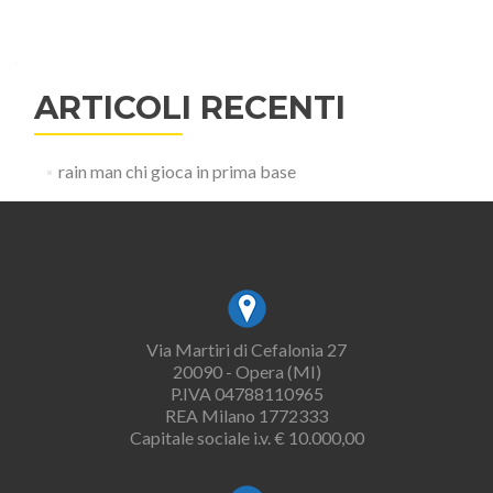
ARTICOLI RECENTI
rain man chi gioca in prima base
Via Martiri di Cefalonia 27
20090 - Opera (MI)
P.IVA 04788110965
REA Milano 1772333
Capitale sociale i.v. € 10.000,00