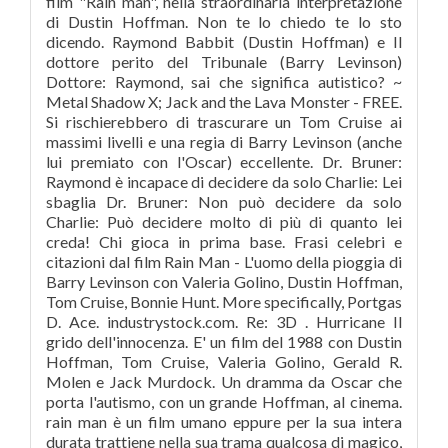
film "Rain man", nella straordinaria interpretazione
di Dustin Hoffman. Non te lo chiedo te lo sto
dicendo. Raymond Babbit (Dustin Hoffman) e Il
dottore perito del Tribunale (Barry Levinson)
Dottore: Raymond, sai che significa autistico? ~
Metal Shadow X; Jack and the Lava Monster - FREE.
Si rischierebbero di trascurare un Tom Cruise ai
massimi livelli e una regia di Barry Levinson (anche
lui premiato con l'Oscar) eccellente. Dr. Bruner:
Raymond è incapace di decidere da solo Charlie: Lei
sbaglia Dr. Bruner: Non può decidere da solo
Charlie: Può decidere molto di più di quanto lei
creda! Chi gioca in prima base. Frasi celebri e
citazioni dal film Rain Man - L'uomo della pioggia di
Barry Levinson con Valeria Golino, Dustin Hoffman,
Tom Cruise, Bonnie Hunt. More specifically, Portgas
D. Ace. industrystock.com. Re: 3D . Hurricane Il
grido dell'innocenza. E' un film del 1988 con Dustin
Hoffman, Tom Cruise, Valeria Golino, Gerald R.
Molen e Jack Murdock. Un dramma da Oscar che
porta l'autismo, con un grande Hoffman, al cinema.
rain man è un film umano eppure per la sua intera
durata trattiene nella sua trama qualcosa di magico,