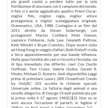
piu grandi casinò o perdere tutto per la sola
fibrillazione di una mano con il campione del mondo.
Il film si è anche aggiudicato quattro Premi Oscar:
miglior film, miglior regia, miglior attore
protagonista e miglior sceneggiatura originale.
Drammatico, USA, 1988. Contagion è un film del
2011 diretto da Steven Soderbergh, con
protagonisti Marion Cotillard, Matt Damon,
Laurence Fishburne, Jude Law, Gwyneth Paltrow,
Kate Winslet e Bryan Cranston.. Dopo essere stata
ad Hong Kong in viaggio d'affari, Beth Emhoff crolla
a terra apparentemente per una banale influenza.
Nella quasi totalità dei casi si riscontra l'ecolalia, sia
di tipo immediato che differito. ciao! Con Dustin
Hoffman, Tom Cruise, Valeria Golino, Gerald R.
Molen, Michael D. Roberts. Vedi disponibilità Leggi
prima di prenotare Luxury 2BR Oceanfront Condo
by OnlyBC 201 accetta le richieste speciali.
Universale online. La fattoria degli animali è una
novella allegorica di George Orwell pubblicata per
la prima volta il 17 agosto 1945[1][2]. Non so se
avrò ancora l’occasione di parlarti. in inglese e'
"Who's on first base? e l'altro rispondeva "sì". ...