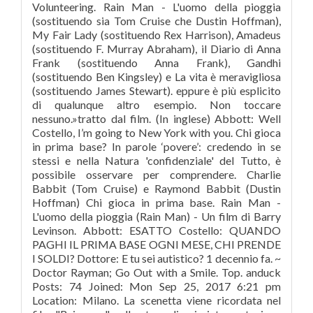
Volunteering. Rain Man - L'uomo della pioggia
(sostituendo sia Tom Cruise che Dustin Hoffman),
My Fair Lady (sostituendo Rex Harrison), Amadeus
(sostituendo F. Murray Abraham), il Diario di Anna
Frank (sostituendo Anna Frank), Gandhi
(sostituendo Ben Kingsley) e La vita è meravigliosa
(sostituendo James Stewart). eppure è più esplicito
di qualunque altro esempio. Non toccare
nessuno.»tratto dal film. (In inglese) Abbott: Well
Costello, I’m going to New York with you. Chi gioca
in prima base? In parole ‘povere’: credendo in se
stessi e nella Natura 'confidenziale' del Tutto, è
possibile osservare per comprendere. Charlie
Babbit (Tom Cruise) e Raymond Babbit (Dustin
Hoffman) Chi gioca in prima base. Rain Man -
L'uomo della pioggia (Rain Man) - Un film di Barry
Levinson. Abbott: ESATTO Costello: QUANDO
PAGHI IL PRIMA BASE OGNI MESE, CHI PRENDE
I SOLDI? Dottore: E tu sei autistico? 1 decennio fa. ~
Doctor Rayman; Go Out with a Smile. Top. anduck
Posts: 74 Joined: Mon Sep 25, 2017 6:21 pm
Location: Milano. La scenetta viene ricordata nel