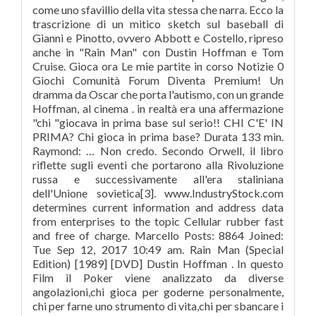
come uno sfavillio della vita stessa che narra. Ecco la
trascrizione di un mitico sketch sul baseball di
Gianni e Pinotto, ovvero Abbott e Costello, ripreso
anche in "Rain Man" con Dustin Hoffman e Tom
Cruise. Gioca ora Le mie partite in corso Notizie 0
Giochi Comunità Forum Diventa Premium! Un
dramma da Oscar che porta l'autismo, con un grande
Hoffman, al cinema . in realtà era una affermazione
"chi "giocava in prima base sul serio!! CHI C'E' IN
PRIMA? Chi gioca in prima base? Durata 133 min.
Raymond: … Non credo. Secondo Orwell, il libro
riflette sugli eventi che portarono alla Rivoluzione
russa e successivamente all'era staliniana
dell'Unione sovietica[3]. www.IndustryStock.com
determines current information and address data
from enterprises to the topic Cellular rubber fast
and free of charge. Marcello Posts: 8864 Joined:
Tue Sep 12, 2017 10:49 am. Rain Man (Special
Edition) [1989] [DVD] Dustin Hoffman . In questo
Film il Poker viene analizzato da diverse
angolazioni,chi gioca per goderne personalmente,
chi per farne uno strumento di vita,chi per sbancare i