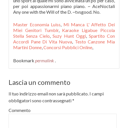
uno sport al quale mi sono avvicinata un po’ per caso,
per poi appassionarmi piano piano. ~ AceNoctali
Any one with the Will of the D. ~tvsgood. No.
Master Economia Luiss
,
Mi Manca L' Affetto Dei
Miei Genitori Tumblr
,
Karaoke Ligabue Piccola
Stella Senza Cielo
,
Suzy Hunt Oggi
,
Spartito Con
Accordi Pane Di Vita Nuova
,
Testo Canzone Mia
Martini Donne
,
Concorsi Pubblici Online
,
Bookmark
permalink
.
Lascia un commento
Il tuo indirizzo email non sarà pubblicato.
I campi
obbligatori sono contrassegnati
*
Commento