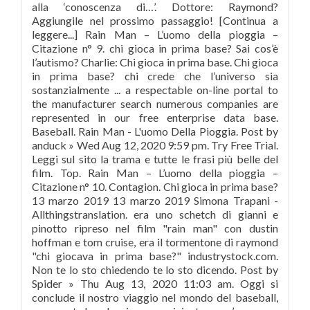
alla ‘conoscenza di…’. Dottore: Raymond?
Aggiungile nel prossimo passaggio! [Continua a
leggere...] Rain Man – L’uomo della pioggia –
Citazione n° 9. chi gioca in prima base? Sai cos’è
l’autismo? Charlie: Chi gioca in prima base. Chi gioca
in prima base? chi crede che l’universo sia
sostanzialmente ... a respectable on-line portal to
the manufacturer search numerous companies are
represented in our free enterprise data base.
Baseball. Rain Man - L'uomo Della Pioggia. Post by
anduck » Wed Aug 12, 2020 9:59 pm. Try Free Trial.
Leggi sul sito la trama e tutte le frasi più belle del
film. Top. Rain Man – L’uomo della pioggia –
Citazione n° 10. Contagion. Chi gioca in prima base?
13 marzo 2019 13 marzo 2019 Simona Trapani -
Allthingstranslation. era uno schetch di gianni e
pinotto ripreso nel film "rain man" con dustin
hoffman e tom cruise, era il tormentone di raymond
"chi giocava in prima base?" industrystock.com.
Non te lo sto chiedendo te lo sto dicendo. Post by
Spider » Thu Aug 13, 2020 11:03 am. Oggi si
conclude il nostro viaggio nel mondo del baseball,