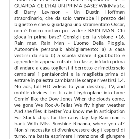
GUARDA, CE L’HAI UN PRIMA BASE? WikiMatrix.
di Barry Levinson - Un Dustin Hoffman
straordinario, che da solo varrebbe il prezzo del
biglietto e che si guadagna uno strameritato Oscar,
non è l'unico motivo per vedere RAIN MAN. Chi
gioca in prima base? Consigli per la visione +16.
Rain man. Rain Man - L'uomo Della Pioggia.
Autonomie personali: abbigliamento: a) a casa
vestirsi da solo b) a scuola sfilare il giubbotto e
appenderlo appena entrato in classe, infilarlo prima
di andare a casa togliersi il berretto e rimetterselo
cambiarsi i pantaloncini e la maglietta prima di
entrare in palestra cambiarsi le scarpe rivestirsi 1.4.
No ads, full HD videos to your desktop, TV, and
mobile devices. Let it rain I hydroplane into fame
Comin' like the Dow Jones When the clouds come,
we gone We Roc-A-Fellas We fly higher weather
And she flies it better You know me In anticipation
For Stack chips for the rainy day Jay Rain man is
back With Miss Sunshine Rihanna, where you at?
Non si necessita di divenire/essere degli ‘esperti di
turno, ma basta esprimere l’intenzione di giungere