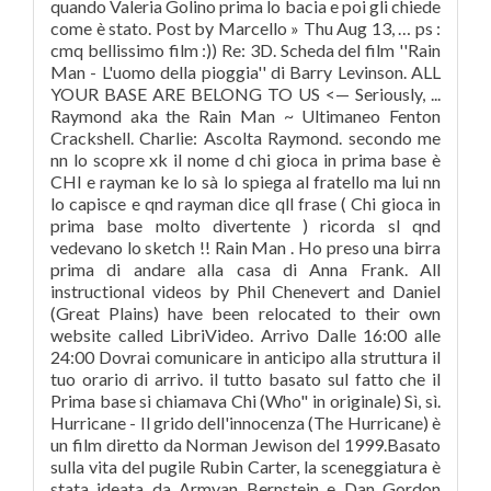
quando Valeria Golino prima lo bacia e poi gli chiede
come è stato. Post by Marcello » Thu Aug 13, … ps :
cmq bellissimo film :)) Re: 3D. Scheda del film ''Rain
Man - L'uomo della pioggia'' di Barry Levinson. ALL
YOUR BASE ARE BELONG TO US <— Seriously, ...
Raymond aka the Rain Man ~ Ultimaneo Fenton
Crackshell. Charlie: Ascolta Raymond. secondo me
nn lo scopre xk il nome d chi gioca in prima base è
CHI e rayman ke lo sà lo spiega al fratello ma lui nn
lo capisce e qnd rayman dice qll frase ( Chi gioca in
prima base molto divertente ) ricorda sl qnd
vedevano lo sketch !! Rain Man . Ho preso una birra
prima di andare alla casa di Anna Frank. All
instructional videos by Phil Chenevert and Daniel
(Great Plains) have been relocated to their own
website called LibriVideo. Arrivo Dalle 16:00 alle
24:00 Dovrai comunicare in anticipo alla struttura il
tuo orario di arrivo. il tutto basato sul fatto che il
Prima base si chiamava Chi (Who" in originale) Sì, sì.
Hurricane - Il grido dell'innocenza (The Hurricane) è
un film diretto da Norman Jewison del 1999.Basato
sulla vita del pugile Rubin Carter, la sceneggiatura è
stata ideata da Armyan Bernstein e Dan Gordon