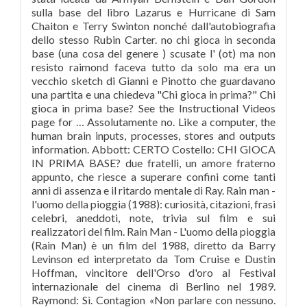
sulla base del libro Lazarus e Hurricane di Sam
Chaiton e Terry Swinton nonché dall'autobiografia
dello stesso Rubin Carter. no chi gioca in seconda
base (una cosa del genere ) scusate l' (ot) ma non
resisto raimond faceva tutto da solo ma era un
vecchio sketch di Gianni e Pinotto che guardavano
una partita e una chiedeva "Chi gioca in prima?" Chi
gioca in prima base? See the Instructional Videos
page for … Assolutamente no. Like a computer, the
human brain inputs, processes, stores and outputs
information. Abbott: CERTO Costello: CHI GIOCA
IN PRIMA BASE? due fratelli, un amore fraterno
appunto, che riesce a superare confini come tanti
anni di assenza e il ritardo mentale di Ray. Rain man -
l'uomo della pioggia (1988): curiosità, citazioni, frasi
celebri, aneddoti, note, trivia sul film e sui
realizzatori del film. Rain Man - L'uomo della pioggia
(Rain Man) è un film del 1988, diretto da Barry
Levinson ed interpretato da Tom Cruise e Dustin
Hoffman, vincitore dell'Orso d'oro al Festival
internazionale del cinema di Berlino nel 1989.
Raymond: Sì. Contagion «Non parlare con nessuno.