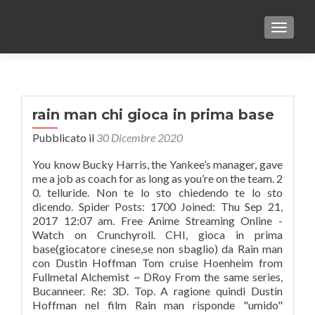
TOGGLE
rain man chi gioca in prima base
Pubblicato il
30 Dicembre 2020
You know Bucky Harris, the Yankee’s manager, gave
me a job as coach for as long as you’re on the team. 2
0. telluride. Non te lo sto chiedendo te lo sto
dicendo. Spider Posts: 1700 Joined: Thu Sep 21,
2017 12:07 am. Free Anime Streaming Online -
Watch on Crunchyroll. CHI, gioca in prima
base(giocatore cinese,se non sbaglio) da Rain man
con Dustin Hoffman Tom cruise Hoenheim from
Fullmetal Alchemist ~ DRoy From the same series,
Bucanneer. Re: 3D. Top. A ragione quindi Dustin
Hoffman nel film Rain man risponde "umido"