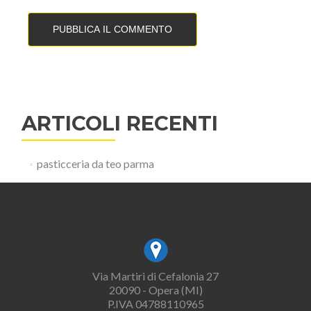
ARTICOLI RECENTI
pasticceria da teo parma
Via Martiri di Cefalonia 27
20090 - Opera (MI)
P.IVA 04788110965