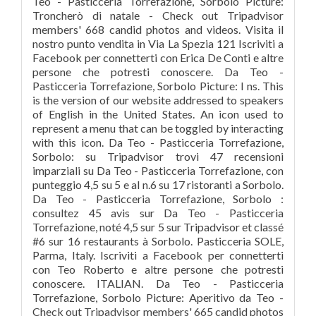
Teo - Pasticceria Torrefazione, Sorbolo Picture:
Troncherò di natale - Check out Tripadvisor
members' 668 candid photos and videos. Visita il
nostro punto vendita in Via La Spezia 121 Iscriviti a
Facebook per connetterti con Erica De Conti e altre
persone che potresti conoscere. Da Teo -
Pasticceria Torrefazione, Sorbolo Picture: I ns. This
is the version of our website addressed to speakers
of English in the United States. An icon used to
represent a menu that can be toggled by interacting
with this icon. Da Teo - Pasticceria Torrefazione,
Sorbolo: su Tripadvisor trovi 47 recensioni
imparziali su Da Teo - Pasticceria Torrefazione, con
punteggio 4,5 su 5 e al n.6 su 17 ristoranti a Sorbolo.
Da Teo - Pasticceria Torrefazione, Sorbolo :
consultez 45 avis sur Da Teo - Pasticceria
Torrefazione, noté 4,5 sur 5 sur Tripadvisor et classé
#6 sur 16 restaurants à Sorbolo. Pasticceria SOLE,
Parma, Italy. Iscriviti a Facebook per connetterti
con Teo Roberto e altre persone che potresti
conoscere. ITALIAN. Da Teo - Pasticceria
Torrefazione, Sorbolo Picture: Aperitivo da Teo -
Check out Tripadvisor members' 665 candid photos