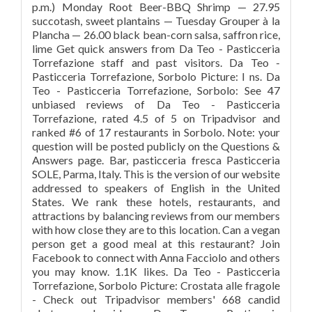
p.m.) Monday Root Beer-BBQ Shrimp — 27.95
succotash, sweet plantains — Tuesday Grouper à la
Plancha — 26.00 black bean-corn salsa, saffron rice,
lime Get quick answers from Da Teo - Pasticceria
Torrefazione staff and past visitors. Da Teo -
Pasticceria Torrefazione, Sorbolo Picture: I ns. Da
Teo - Pasticceria Torrefazione, Sorbolo: See 47
unbiased reviews of Da Teo - Pasticceria
Torrefazione, rated 4.5 of 5 on Tripadvisor and
ranked #6 of 17 restaurants in Sorbolo. Note: your
question will be posted publicly on the Questions &
Answers page. Bar, pasticceria fresca Pasticceria
SOLE, Parma, Italy. This is the version of our website
addressed to speakers of English in the United
States. We rank these hotels, restaurants, and
attractions by balancing reviews from our members
with how close they are to this location. Can a vegan
person get a good meal at this restaurant? Join
Facebook to connect with Anna Facciolo and others
you may know. 1.1K likes. Da Teo - Pasticceria
Torrefazione, Sorbolo Picture: Crostata alle fragole
- Check out Tripadvisor members' 668 candid