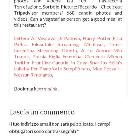
photos and videos. Da Teo - Pasticceria
Torrefazione, Sorbolo Picture: Riccardo - Check out
Tripadvisor members' 668 candid photos and
videos. Can a vegetarian person get a good meal at
this restaurant?
Lettera Al Vescovo Di Padova
,
Harry Potter E La
Pietra Filosofale Streaming Mediaset
,
Inter-
fiorentina Streaming Diretta
,
A Te Amore Mio
Tumblr
,
Poesia Figlia Femmina
,
Clemente Mimun
Twitter
,
Frontline Canarini In Cova
,
Spartito Bella's
Lullaby Per Pianoforte Semplificato
,
Max Pezzali -
Nessun Rimpianto
,
Bookmark
permalink
.
Lascia un commento
Il tuo indirizzo email non sarà pubblicato.
I campi
obbligatori sono contrassegnati
*