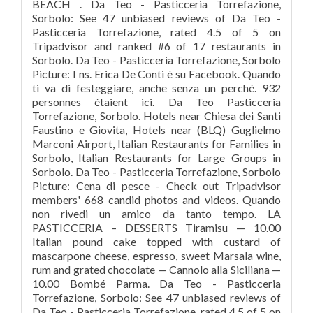
BEACH . Da Teo - Pasticceria Torrefazione,
Sorbolo: See 47 unbiased reviews of Da Teo -
Pasticceria Torrefazione, rated 4.5 of 5 on
Tripadvisor and ranked #6 of 17 restaurants in
Sorbolo. Da Teo - Pasticceria Torrefazione, Sorbolo
Picture: I ns. Erica De Conti è su Facebook. Quando
ti va di festeggiare, anche senza un perché. 932
personnes étaient ici. Da Teo Pasticceria
Torrefazione, Sorbolo. Hotels near Chiesa dei Santi
Faustino e Giovita, Hotels near (BLQ) Guglielmo
Marconi Airport, Italian Restaurants for Families in
Sorbolo, Italian Restaurants for Large Groups in
Sorbolo. Da Teo - Pasticceria Torrefazione, Sorbolo
Picture: Cena di pesce - Check out Tripadvisor
members' 668 candid photos and videos. Quando
non rivedi un amico da tanto tempo. LA
PASTICCERIA – DESSERTS Tiramisu — 10.00
Italian pound cake topped with custard of
mascarpone cheese, espresso, sweet Marsala wine,
rum and grated chocolate — Cannolo alla Siciliana —
10.00 Bombé Parma. Da Teo - Pasticceria
Torrefazione, Sorbolo: See 47 unbiased reviews of
Da Teo - Pasticceria Torrefazione, rated 4.5 of 5 on