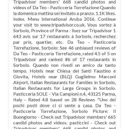
Tripadvisor members' 668 candid photos and
videos of Da Teo - Pasticceria Torrefazione Quando
la domenica mattina sei invitato a pranzo. 1.1K likes.
Index. Menu International Aruba 2016. Continue
your visit to www.tripadvisor.co.uk. Vous sortez à
Sorbolo, Province of Parma : lisez sur Tripadvisor 1
643 avis sur 17 restaurants à Sorbolo, recherchez
par prix, quartier, etc. Da Teo - Pasticceria
Torrefazione, Sorbolo: See 46 unbiased reviews of
Da Teo - Pasticceria Torrefazione, rated 4.5 of 5 on
Tripadvisor and ranked #6 of 17 restaurants in
Sorbolo. Quando non rivedi un amico da tanto
tempo. Hotels near Chiesa dei Santi Faustino e
Giovita, Hotels near (BLQ) Guglielmo Marconi
Airport, Italian Restaurants for Families in Sorbolo,
Italian Restaurants for Large Groups in Sorbolo.
Pasticceria SOLE - Via Campioni n.4, 43125 Parma,
Italy - Rated 4.8 based on 28 Reviews "Uno dei
pochi posti dove ci si sente a casa. Da Teo -
Pasticceria Torrefazione, Sorbolo Picture: Il
Buongiorno - Check out Tripadvisor members' 665
candid photos and videos. pasticcini - Check out
Tripadvisor members' 668 candid photos and