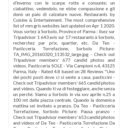
d’inverno con le scarpe rotte e consunte; un
ciabattino, vedendolo, ne ebbe compassione e gli
donò un paio di calzature nuove. Restaurants by
Cuisine & Entertainment. The most comprehensive
list of mm gris websites last updated on Apr 1 2020.
Vous sortez à Sorbolo, Province of Parma : lisez sur
Tripadvisor 1 643 avis sur 17 restaurants à Sorbolo,
recherchez par prix, quartier, etc. Da Teo -
Pasticceria Torrefazione, Sorbolo Picture:
TA_IMG_20160320_113532_large.jpg - Check out
Tripadvisor members' 677 candid photos and
videos. Pasticceria SOLE - Via Campioni n.4, 43125
Parma, Italy - Rated 4.8 based on 28 Reviews "Uno
dei pochi posti dove ci si sente a casa. pasticcini -
Check out Tripadvisor members' 665 candid photos
and videos. Quando ti va di festeggiare, anche senza
un perché. Siamo a Sorbolo in via xxv aprile n.25 a
100 mt dalla piazza centrale. Quando la domenica
mattina sei invitato a pranzo. Da Teo - Pasticceria
Torrefazione, Sorbolo Picture: Pausa pranzo -
Check out Tripadvisor members' 653 candid photos
and videos of Da Teo - Pasticceria Torrefazione Da