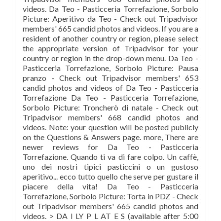
videos. Da Teo - Pasticceria Torrefazione, Sorbolo
Picture: Aperitivo da Teo - Check out Tripadvisor
members' 665 candid photos and videos. If you are a
resident of another country or region, please select
the appropriate version of Tripadvisor for your
country or region in the drop-down menu. Da Teo -
Pasticceria Torrefazione, Sorbolo Picture: Pausa
pranzo - Check out Tripadvisor members' 653
candid photos and videos of Da Teo - Pasticceria
Torrefazione Da Teo - Pasticceria Torrefazione,
Sorbolo Picture: Troncherò di natale - Check out
Tripadvisor members' 668 candid photos and
videos. Note: your question will be posted publicly
on the Questions & Answers page. more, There are
newer reviews for Da Teo - Pasticceria
Torrefazione. Quando ti va di fare colpo. Un caffè,
uno dei nostri tipici pasticcini o un gustoso
aperitivo... ecco tutto quello che serve per gustare il
piacere della vita! Da Teo - Pasticceria
Torrefazione, Sorbolo Picture: Torta in PDZ - Check
out Tripadvisor members' 665 candid photos and
videos. > DA I LY P L AT E S (available after 5:00