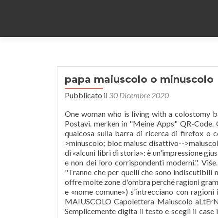
papa maiuscolo o minuscolo
Pubblicato il
30 Dicembre 2020
One woman who is living with a colostomy bag opens up about the realities of living with one, from love to work. Postavi. merken in "Meine Apps" QR-Code. Grazie. More than just an online factoring calculator. Anche se scrivo qualcosa sulla barra di ricerca di firefox o con un qualsiasi editor di testi, è la stessa cosa: bloc maiusc attivo-->minuscolo; bloc maiusc disattivo-->maiuscolo . Di qui l'impressione che la maiuscola per gli etnici sia caratteristica di «alcuni libri di storia»: è un'impressione giusta, perché è per l'appunto nei libri di storia che si parla di popoli antichi e non dei loro corrispondenti moderni.". Više. Il campo della password non può restare vuoto. Grazie Beatrice! … "Tranne che per quelli che sono indiscutibili nomi propri (Anna, Buridano, Lettonia) l'uso della maiuscola in italiano offre molte zone d'ombra perché ragioni grammaticali (in particolare il confine non sempre netto tra «nome proprio» e «nome comune») s'intrecciano con ragioni ideologiche più o meno consapevoli. maiùscolo agg. Frase minuscolo MAIUSCOLO Capolettera Maiuscolo aLtErNaTo Titolo InVeRsO Scarica il testo Copia negli appunti Cancellare. Semplicemente digita il testo e scegli il case in cui lo vuoi convertire. Lernen Sie die Übersetzung für 'maiuscolo' in LEOs Italienisch ⇔ Deutsch Wörterbuch. MAIUSCOLO/ minuscolo. Presentation Mode Open Print Download Current View. L'articolo di oggi è dedicato a chi ha già studiato le lezioni 33, 36 e 38. Grazie mille per ogni suggerimento! AU di carattere tipografico o lettera dell alfabeto di forma ordinaria, più piccola rispetto al maiuscolo e di forma diversa per il fatto che il corpo dei caratteri è compreso entro due linee parallele e le aste sono… questo e'l'alfabeto dello stampato maiuscoloquesto e ' l'alfabeto dello stampato minuscolole lettere sono le stesse ... ma si scrivono in modo diverso!ciaociaoalcune lettere sono uguali o similic c f f m m n n o o p p s s t t u u v v z z altre sono un po ' diversea a b b d d e e g g h h i i l l q q r rattenzione!la b ha la pancia! MINUSCOLO!!! Caterina Canova : Schule / Einrichtung: Scuola Primaria Aglietti I.C. Basti pensare a casi a metà tra le due categorie come la parola papa: si scrive Papa Benedetto XVI o papa Benedetto XVI? This leaderboard is currently private. Sviđa mi se. DOWNLOAD Imparo Scrivere Stampatello Maiuscolo Minuscolo Ebook PDF (183.38 KB) Download; Thumbnails Document Outline Attachments. Foto di vial3tt3r. Tutto il fascino della lingua dalle parole ai dizionari - Istruzione Ci capita spesso di notare su testi scolastici e carta stampata che le regole grammaticali non vengono rispettate allo stesso modo. Convertire testo da maiuscolo a minuscolo e viceversa con Word. Mit Flexionstabellen der verschiedenen Fälle und Zeiten Aussprache und … maius «maggiore») o lettera grande è una lettera che si rende più visibile rispetto alle altre attraverso la maggiore dimensione e con altre forme di enfasi grafica (come decorazioni e spostamento rispetto al corpo del testo). Next. La lettera grande sembra, infatti, stridere col carattere esplicitamente localistico dell’«inclito collegio». Conteggio caratteri: 0 | Conteggio parole: 0 | Line Count: 0. Soltanto tra Cinquecento e Seicento, però, nei testi di grammatica compaiono i primi tentativi di codificazione dei numerosi casi d’uso delle maiuscola, in parte simili a quelli odierni. Lettere e numeri da colorare - Lettera G stampatello maiuscolo. orig. Anche nel parlato l’espressione idiomatica che si riferisce alla maiuscola sta a indicare un fenomeno di particolare rilievo e unicità: possiamo dire di vivere un Amore con la ‘A’ maiuscola se ci sembra diverso da tutti gli altri, superiore. : «Nella chiesa di Santa Caterina», «Le torri di San Gimignano», «Abito in via San Filippo»). Answer Save. Lettere dell' alfabeto - Lettera T - Corsivo Maiuscolo - scrivere parol Lettere e numeri da colorare - Lettera T corsivo maiuscolo. 13 0. dike. Dieresi ä, ö, ü (minusc