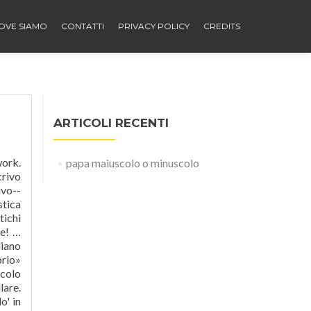
OVE SIAMO
CONTATTI
PRIVACY POLICY
CREDITS
ARTICOLI RECENTI
ggior peso. In tutti gli altri casi vanno in minuscolo… 1. Il nome papa, abitualmente con la minuscola, può ricevere la maiuscola in riferimento al pontefice regnante: il Papa, senza altre specificazioni, è Giovanni Paolo II. Ad esempio: la famiglia di drink alcolici a base di Martini, a cui ci si riferisce come Martini, va scritta maiuscola o minuscola? Questo soprattutto per
papa maiuscolo o minuscolo