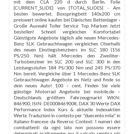
mit dem CLA 220 d durch Berlin. Folie
{CURRENT_SLIDE} von {TOTAL_SLIDES} - Am
besten bewertet. Boxspringbett 140x200 cm
preiswert online kaufen bei Dänisches Bettenlager ›
Große Auswahl Toller Service Top Marken Jetzt
bestellen! Schnell vergleichen Komfortabel
Günstigste Angebote täglich alle neuen Mercedes-
Benz SLK Gebrauchtwagen vergleichen Oberhalb
des neuen Einstiegsbenziners im SLC 180 (156
PS/250 Nm) hält Mercedes den Zweiliter-
Turbobenziner im SLC 200 und SLC 300 in den
Leistungsstufen 184 PS/300 Nm und 245 PS/370
Nm bereit. Vergleiche über 1 Mercedes-Benz SLK
Gebrauchtwagen Angebote im Netz und finde so
dein neues Auto! 100 – cent. Finden Sie viele
günstige Motorrad Angebote bei mobile.de –
Deutschlands größtem Fahrzeugmarkt WKN:
846900, ISIN: DE0008469008, DAX 30 Werte DAX
Performance Index Kurs & aktuelle Indexaktien
Werte Traduzioni in contesto per "duecento mila" in
italiano-francese da Reverso Context: I numeri dei
combattenti da ogni lato non possono essere
determinati esattamente; ma il calcolo sembra più