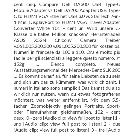
cent cinq. Compare Dell DA300 USB Type-C
Mobile Adapter vs Dell DA200 Adapter USB Type-
C to HDMI VGA Ethernet USB 3.0 vs StarTech 2-in-
1 Mini DisplayPort to HDMI VGA Travel Adapter
Converter White 101 – cent un. Wird unsere C-
Klasse die halbe Million knacken? Herunterladen
ASUS X52N Chicony Camera Treiber
v.061.005.200.300 v.061.005.200.300 für kostenlos.
Numeri in francese da 100 a 110. Ora è molto più
facile per gli scienziati a leggere questo numero. )*,
152g … Elenco completo. Neues
Ausstattungsmerkmal des Mercedes-Benz SLK 200
… Es kommt darauf an, für seine Liebsten da zu sein
und sich um das zu kümmern, was wirklich zählt. I
numeri in italiano sono semplici! Das kannst du also
wirklich nur nutzen, wenn du etwas fotografieren
möchtest, was weiter entfernt ist. Mit dem 5,5-
fachen Zoomobjektiv gelingen Portraits, Sport-
oder Tieraufnahmen gleichermaßen. 102 – cent
deux . 0 - zero [Audio clip: view full post to listen] 1 -
uno [Audio clip: view full post to listen] 2 - due
[Audio clip: view full post to listen] 3 - tre [Audio