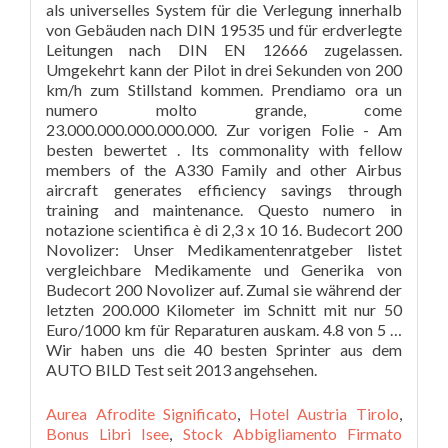
als universelles System für die Verlegung innerhalb
von Gebäuden nach DIN 19535 und für erdverlegte
Leitungen nach DIN EN 12666 zugelassen.
Umgekehrt kann der Pilot in drei Sekunden von 200
km/h zum Stillstand kommen. Prendiamo ora un
numero molto grande, come
23.000.000.000.000.000. Zur vorigen Folie - Am
besten bewertet . Its commonality with fellow
members of the A330 Family and other Airbus
aircraft generates efficiency savings through
training and maintenance. Questo numero in
notazione scientifica è di 2,3 x 10 16. Budecort 200
Novolizer: Unser Medikamentenratgeber listet
vergleichbare Medikamente und Generika von
Budecort 200 Novolizer auf. Zumal sie während der
letzten 200.000 Kilometer im Schnitt mit nur 50
Euro/1000 km für Reparaturen auskam. 4.8 von 5 …
Wir haben uns die 40 besten Sprinter aus dem
AUTO BILD Test seit 2013 angehsehen.
Aurea Afrodite Significato
,
Hotel Austria Tirolo
,
Bonus Libri Isee
,
Stock Abbigliamento Firmato