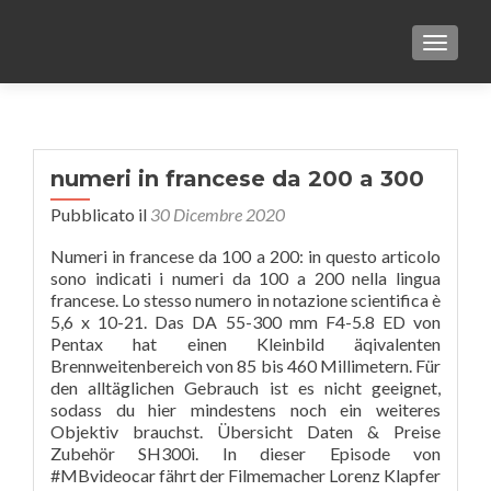
TOGGLE
numeri in francese da 200 a 300
Pubblicato il
30 Dicembre 2020
Numeri in francese da 100 a 200: in questo articolo
sono indicati i numeri da 100 a 200 nella lingua
francese. Lo stesso numero in notazione scientifica è
5,6 x 10-21. Das DA 55-300 mm F4-5.8 ED von
Pentax hat einen Kleinbild äqivalenten
Brennweitenbereich von 85 bis 460 Millimetern. Für
den alltäglichen Gebrauch ist es nicht geeignet,
sodass du hier mindestens noch ein weiteres
Objektiv brauchst. Übersicht Daten & Preise
Zubehör SH300i. In dieser Episode von
#MBvideocar fährt der Filmemacher Lorenz Klapfer