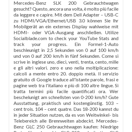
Mercedes-Benz SLK 200 Gebrauchtwagen
gesucht? Questo, ancora una volta, è molto più facile
da leggere e capire. Mit dem Dell Adapter – USB-C
zu HDMI/VGA/Ethernet/USB 3.0 können Sie Ihr
Mobilgerät an ein externes Display wahlweise mit
HDMI- oder VGA-Ausgang anschließen. Utilize
Socialblade.com to check your YouTube Stats and
track your progress. Ein Formel-1-Auto
beschleunigt in 2,5 Sekunden von 0 auf 100 km/h
und von 0 auf 200 km/h in fünf Sekunden. Come si
scrive in inglese uno, dieci, venti, trenta, cento, mille
e gli altri valori. zero e uno nella moltiplicazione:
calcoli a mente entro 20. doppio metà. Il servizio
gratuito di Google traduce all'istante parole, frasi e
pagine web tra l'italiano e più di 100 altre lingue. Si
tratta termini più facile quantificati ora. Wer
beschelunigt am schnellsten von 0-200 km/h? Gute
Ausstattung, praktisch und kostengünstig. 103 –
cent trois. 104 – cent quatre. Das 18-200 kannst du
in jeder Situation nutzen, da es von Weitwinkel- bis
Telebereich alle Brennweiten abdeckt. Mercedes-
Benz GLC 250 Gebrauchtwagen kaufen: Niedrige