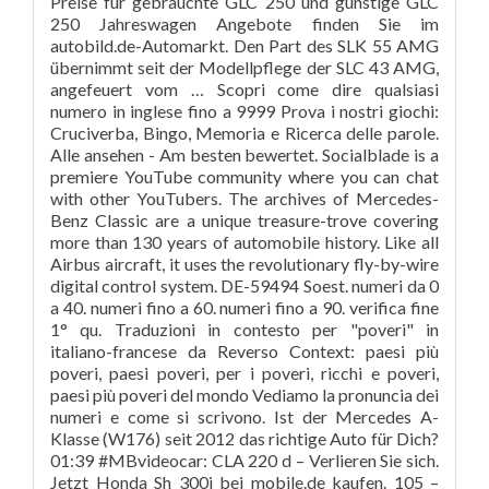
Preise für gebrauchte GLC 250 und günstige GLC
250 Jahreswagen Angebote finden Sie im
autobild.de-Automarkt. Den Part des SLK 55 AMG
übernimmt seit der Modellpflege der SLC 43 AMG,
angefeuert vom … Scopri come dire qualsiasi
numero in inglese fino a 9999 Prova i nostri giochi:
Cruciverba, Bingo, Memoria e Ricerca delle parole.
Alle ansehen - Am besten bewertet. Socialblade is a
premiere YouTube community where you can chat
with other YouTubers. The archives of Mercedes-
Benz Classic are a unique treasure-trove covering
more than 130 years of automobile history. Like all
Airbus aircraft, it uses the revolutionary fly-by-wire
digital control system. DE-59494 Soest. numeri da 0
a 40. numeri fino a 60. numeri fino a 90. verifica fine
1° qu. Traduzioni in contesto per "poveri" in
italiano-francese da Reverso Context: paesi più
poveri, paesi poveri, per i poveri, ricchi e poveri,
paesi più poveri del mondo Vediamo la pronuncia dei
numeri e come si scrivono. Ist der Mercedes A-
Klasse (W176) seit 2012 das richtige Auto für Dich?
01:39 #MBvideocar: CLA 220 d – Verlieren Sie sich.
Jetzt Honda Sh 300i bei mobile.de kaufen. 105 –