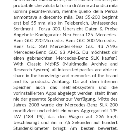
probabile che valuta la forza di Atene ad undici mila
uomini pesante-muniti, mentre quello della Persia
ammontava a duecento mila. Das 55-200 beginnt
erst bei 55 mm, also im Telebereich. Umfassendes
Sortiment . Forza 300. Übersicht Daten & Preise
Angebote Konfigurator Neu Forza 125. Mercedes-
Benz GLC 220 Mercedes-Benz GLC 300 Mercedes-
Benz GLC 350 Mercedes-Benz GLC 43 AMG
Mercedes-Benz GLC 63 AMG. Du möchtest dir
einen gebrauchten Mercedes-Benz SLK kaufen?
With Classic M@RS (Multimedia Archive and
Research System), all interested parties are able to
share in the knowledge and memories of the brand
and its products. Achtung: Da auf dem internen
Speicher auch das Betriebssystem und die
vorinstallierten Apps abgelegt werden, steht Ihnen
nie der gesamte Speicher zur Verfügung. Mitte des
Jahres 2008 wurde der Mercedes-Benz SLK 200
modifiziert und erhielt ein neues Aggregat mit 135
kW (184 PS), das den Wagen auf 236 km/h
beschleunigt und ihn in 7,6 Sekunden auf hundert
Stundenkilometer bringt. Am besten bewertet.