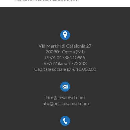
Via Martiri di Cefalonia 27
20090 - Opera (MI)
P.IVA 04788110965
REA Milano 1772333
Capitale sociale i.v. € 10.000,00
info@cesamsrl.com
info@pec.cesamsrl.com