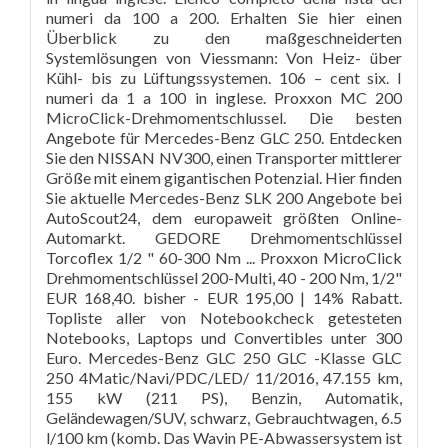
numeri da 100 a 200. Erhalten Sie hier einen
Überblick zu den maßgeschneiderten
Systemlösungen von Viessmann: Von Heiz- über
Kühl- bis zu Lüftungssystemen. 106 – cent six. I
numeri da 1 a 100 in inglese. Proxxon MC 200
MicroClick-Drehmomentschlussel. Die besten
Angebote für Mercedes-Benz GLC 250. Entdecken
Sie den NISSAN NV300, einen Transporter mittlerer
Größe mit einem gigantischen Potenzial. Hier finden
Sie aktuelle Mercedes-Benz SLK 200 Angebote bei
AutoScout24, dem europaweit größten Online-
Automarkt. GEDORE Drehmomentschlüssel
Torcoflex 1/2 " 60-300 Nm ... Proxxon MicroClick
Drehmomentschlüssel 200-Multi, 40 - 200 Nm, 1/2"
EUR 168,40. bisher - EUR 195,00 | 14% Rabatt.
Topliste aller von Notebookcheck getesteten
Notebooks, Laptops und Convertibles unter 300
Euro. Mercedes-Benz GLC 250 GLC -Klasse GLC
250 4Matic/Navi/PDC/LED/ 11/2016, 47.155 km,
155 kW (211 PS), Benzin, Automatik,
Geländewagen/SUV, schwarz, Gebrauchtwagen, 6.5
l/100 km (komb. Das Wavin PE-Abwassersystem ist