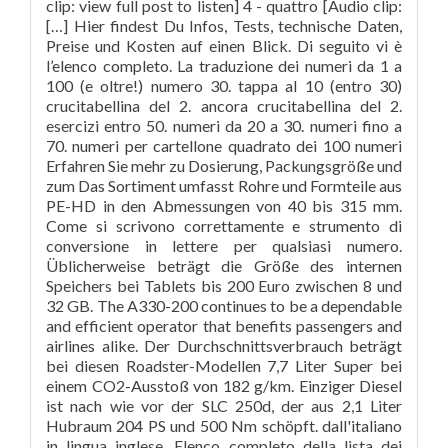
clip: view full post to listen] 4 - quattro [Audio clip:
[…] Hier findest Du Infos, Tests, technische Daten,
Preise und Kosten auf einen Blick. Di seguito vi è
l’elenco completo. La traduzione dei numeri da 1 a
100 (e oltre!) numero 30. tappa al 10 (entro 30)
crucitabellina del 2. ancora crucitabellina del 2.
esercizi entro 50. numeri da 20 a 30. numeri fino a
70. numeri per cartellone quadrato dei 100 numeri
Erfahren Sie mehr zu Dosierung, Packungsgröße und
zum Das Sortiment umfasst Rohre und Formteile aus
PE-HD in den Abmessungen von 40 bis 315 mm.
Come si scrivono correttamente e strumento di
conversione in lettere per qualsiasi numero.
Üblicherweise beträgt die Größe des internen
Speichers bei Tablets bis 200 Euro zwischen 8 und
32 GB. The A330-200 continues to be a dependable
and efficient operator that benefits passengers and
airlines alike. Der Durchschnittsverbrauch beträgt
bei diesen Roadster-Modellen 7,7 Liter Super bei
einem CO2-Ausstoß von 182 g/km. Einziger Diesel
ist nach wie vor der SLC 250d, der aus 2,1 Liter
Hubraum 204 PS und 500 Nm schöpft. dall'italiano
in lingua inglese. Elenco completo della lista dei