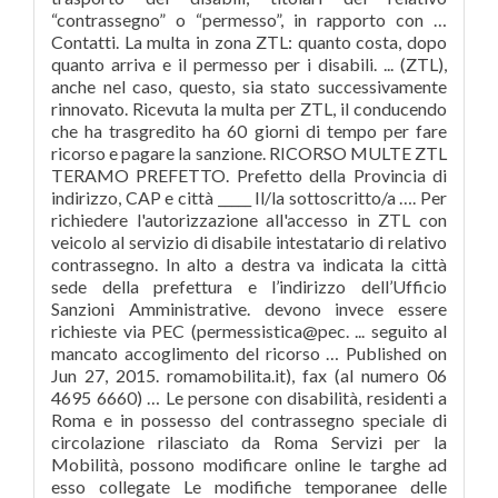
“contrassegno” o “permesso”, in rapporto con …
Contatti. La multa in zona ZTL: quanto costa, dopo
quanto arriva e il permesso per i disabili. ... (ZTL),
anche nel caso, questo, sia stato successivamente
rinnovato. Ricevuta la multa per ZTL, il conducendo
che ha trasgredito ha 60 giorni di tempo per fare
ricorso e pagare la sanzione. RICORSO MULTE ZTL
TERAMO PREFETTO. Prefetto della Provincia di
indirizzo, CAP e città _____ Il/la sottoscritto/a …. Per
richiedere l'autorizzazione all'accesso in ZTL con
veicolo al servizio di disabile intestatario di relativo
contrassegno. In alto a destra va indicata la città
sede della prefettura e l’indirizzo dell’Ufficio
Sanzioni Amministrative. devono invece essere
richieste via PEC (permessistica@pec. ... seguito al
mancato accoglimento del ricorso … Published on
Jun 27, 2015. romamobilita.it), fax (al numero 06
4695 6660) … Le persone con disabilità, residenti a
Roma e in possesso del contrassegno speciale di
circolazione rilasciato da Roma Servizi per la
Mobilità, possono modificare online le targhe ad
esso collegate Le modifiche temporanee delle