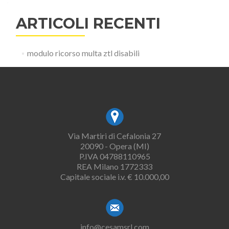
ARTICOLI RECENTI
modulo ricorso multa ztl disabili
Via Martiri di Cefalonia 27
20090 - Opera (MI)
P.IVA 04788110965
REA Milano 1772333
Capitale sociale i.v. € 10.000,00
info@cesamsrl.com