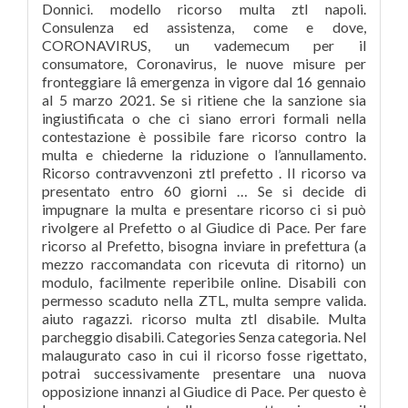
Donnici. modello ricorso multa ztl napoli.
Consulenza ed assistenza, come e dove,
CORONAVIRUS, un vademecum per il
consumatore, Coronavirus, le nuove misure per
fronteggiare lâ emergenza in vigore dal 16 gennaio
al 5 marzo 2021. Se si ritiene che la sanzione sia
ingiustificata o che ci siano errori formali nella
contestazione è possibile fare ricorso contro la
multa e chiederne la riduzione o l’annullamento.
Ricorso contravvenzoni ztl prefetto . Il ricorso va
presentato entro 60 giorni … Se si decide di
impugnare la multa e presentare ricorso ci si può
rivolgere al Prefetto o al Giudice di Pace. Per fare
ricorso al Prefetto, bisogna inviare in prefettura (a
mezzo raccomandata con ricevuta di ritorno) un
modulo, facilmente reperibile online. Disabili con
permesso scaduto nella ZTL, multa sempre valida.
aiuto ragazzi. ricorso multa ztl disabile. Multa
parcheggio disabili. Categories Senza categoria. Nel
malaugurato caso in cui il ricorso fosse rigettato,
potrai successivamente presentare una nuova
opposizione innanzi al Giudice di Pace. Per questo è