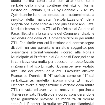
buona norma controllare con attenzione se il
verbale della multa contiene dei vizi di forma.
Posted on Gennaio 7, 2021 by Gennaio 7, 2021 by
Quindi anche la multa contestata all’automobilista a
seguito della mancata “regolarizzazione” della
propria posizione entro 48 ore può essere annullata.
Moduli ricorso multa ZTL al Prefetto e al Giudice di
Pace. Illegittima la sanzione del Comune al disabile
per violazione della Ztl. Come fare ricorso per multe
ZTL. Fac simile con cui il titolare del contrassegno
disabili, un suo parente o un altro soggetto, può
presentare alternativamente ricorso alla Polizia
Municipale, al Prefetto o al Giudice di Pace, nel caso
in cui riceva una multa per accesso non autorizzato
in Zona a Traffico Limitato (), ossia per aver violato
l’art. Uno dei varchi della Ztl . Favourite answer.
Francesco Donnici. Il “4” scritto come un “1” dal
verbalizzante. modello ricorso multa ztl napoli.
Occorre avere a disposizione il verbale della multa
ZTL ricevuta ed avere validi motivi che portino a
ritenere sensato l’inoltro del ricorso, considerando le
spese giudiziare previste. Le modalità di ricorso
sono 2: 1- Ricorrere la multa per ZTL appellandosi al