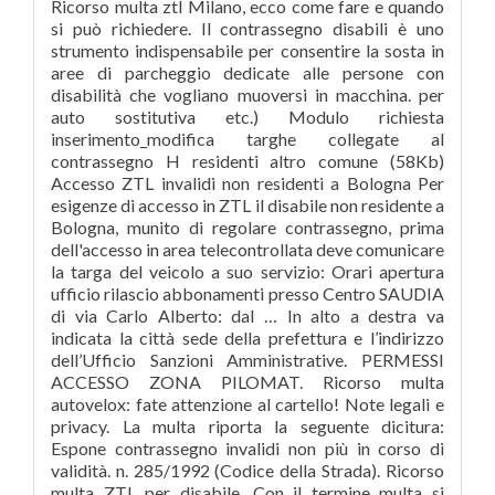
Ricorso multa ztl Milano, ecco come fare e quando
si può richiedere. Il contrassegno disabili è uno
strumento indispensabile per consentire la sosta in
aree di parcheggio dedicate alle persone con
disabilità che vogliano muoversi in macchina. per
auto sostitutiva etc.) Modulo richiesta
inserimento_modifica targhe collegate al
contrassegno H residenti altro comune (58Kb)
Accesso ZTL invalidi non residenti a Bologna Per
esigenze di accesso in ZTL il disabile non residente a
Bologna, munito di regolare contrassegno, prima
dell'accesso in area telecontrollata deve comunicare
la targa del veicolo a suo servizio: Orari apertura
ufficio rilascio abbonamenti presso Centro SAUDIA
di via Carlo Alberto: dal … In alto a destra va
indicata la città sede della prefettura e l’indirizzo
dell’Ufficio Sanzioni Amministrative. PERMESSI
ACCESSO ZONA PILOMAT. Ricorso multa
autovelox: fate attenzione al cartello! Note legali e
privacy. La multa riporta la seguente dicitura:
Espone contrassegno invalidi non più in corso di
validità. n. 285/1992 (Codice della Strada). Ricorso
multa ZTL per disabile. Con il termine multa si