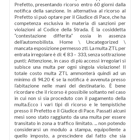
Prefetto, presentando ricorso entro 60 giorni dalla
notifica della sanzione. In alternativa al ricorso al
Prefetto si può optare per il Giudice di Pace, che ha
competenza esclusiva in materia di sanzioni per
violazioni al Codice della Strada. È la cosiddetta
“contestazione differita” ossia in assenza
dell’automobilista. Home \ Uncategorized \
mancata esposizione permesso ztl. La multa ZTL per
entrata irregolare è di: € 83 – 333, senza sottrazione
punti; Attenzione, in caso di più accessi irregolari si
subisce una multa per ogni singola violazione! Il
totale costo multa ZTL ammonterà quindi ad un
minimo di 94.20 € se la notifica è avvenuta presso
l’abitazione nelle mani del destinatario. È bene
ricordare che il ricorso è possibile soltanto nel caso
in cui non si sia proceduto con il pagamento della
multa.Ecco i vari tipi di ricorso e le tempistiche
presso il Prefetto e il Giudice di Pace. Passati alcuni
mesi sono stato raggiunto da una multa per essere
transitato in zona a traffico limitato. ... non potendo
considerarsi un modulo a stampa, equipollente a
quello imposto, a prescindere dal fatto che sia