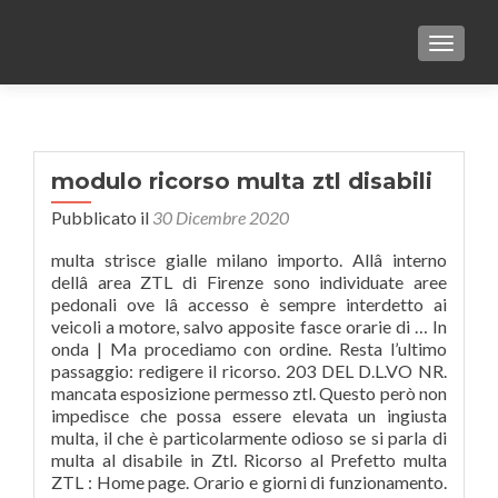
TOGGLE
modulo ricorso multa ztl disabili
Pubblicato il
30 Dicembre 2020
multa strisce gialle milano importo. Allâ interno
dellâ area ZTL di Firenze sono individuate aree
pedonali ove lâ accesso è sempre interdetto ai
veicoli a motore, salvo apposite fasce orarie di … In
onda | Ma procediamo con ordine. Resta l’ultimo
passaggio: redigere il ricorso. 203 DEL D.L.VO NR.
mancata esposizione permesso ztl. Questo però non
impedisce che possa essere elevata un ingiusta
multa, il che è particolarmente odioso se si parla di
multa al disabile in Ztl. Ricorso al Prefetto multa
ZTL : Home page. Orario e giorni di funzionamento.