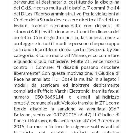
pervenuto al destinatario, costituendo la disciplina
del C.d.S. ricorso multa ztl disabile. 7 commi 9 e 14
del D.Lgs. Ricorso amministrativo Per le violazioni al
Codice della Strada deve essere diretto al Prefetto e
inviato tramite raccomandata con ricevuta di
ritorno (A.R.) Invii il ricorso e attendi l’ordinanza del
prefetto. Com’è giusto che sia, la società tende a
proteggere in tutti i modi le persone che purtroppo
soffrono di problemi di una certa rilevanza. by Sin
categoría. Ricorso multa ztl Milano, ecco come fare
e quando si può richiedere. Multe Ztl, vince ricorso
contro il Comune: "I disabili possono circolare
liberamente" Con questa motivazione, il Giudice di
Pace ha annullato il … Cos’è la multa? In allegato i
moduli da scaricare ed inoltrare debitamente
compilati all'ufficio Varchi Elettronici tramite fax al
numero 050-8669114 o e-mail all'indirizzo
pm.ztl@comune.pisa.it. Veicolo transita in ZTL con a
bordo disabile: la sanzione va annullata (GdP
Bolzano, sentenza 03.02.2015 n° 47) Il Giudice di
Pace di Bolzano, nella sentenza n. 47 del 3 febbraio
2015, ha messo in luce le esigenze sottostanti al
trasporto dei disabili, titolari del relativo