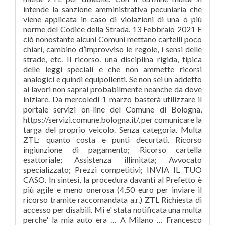
intende la sanzione amministrativa pecuniaria che
viene applicata in caso di violazioni di una o più
norme del Codice della Strada. 13 Febbraio 2021 E
ciò nonostante alcuni Comuni mettano cartelli poco
chiari, cambino d’improvviso le regole, i sensi delle
strade, etc. Il ricorso. una disciplina rigida, tipica
delle leggi speciali e che non ammette ricorsi
analogici e quindi equipollenti. Se non sei un addetto
ai lavori non saprai probabilmente neanche da dove
iniziare. Da mercoledì 1 marzo basterà utilizzare il
portale servizi on-line del Comune di Bologna,
https://servizi.comune.bologna.it/, per comunicare la
targa del proprio veicolo. Senza categoria. Multa
ZTL: quanto costa e punti decurtati. Ricorso
ingiunzione di pagamento; Ricorso cartella
esattoriale; Assistenza illimitata; Avvocato
specializzato; Prezzi competitivi; INVIA IL TUO
CASO. In sintesi, la procedura davanti al Prefetto è
più agile e meno onerosa (4,50 euro per inviare il
ricorso tramite raccomandata a.r.) ZTL Richiesta di
accesso per disabili. Mi e' stata notificata una multa
perche' la mia auto era … A Milano … Francesco