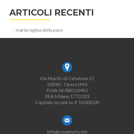
ARTICOLI RECENTI
maria regina della pace
Via Martiri di Cefalonia 27
20090 - Opera (MI)
P.IVA 04788110965
REA Milano 1772333
Capitale sociale i.v. € 10.000,00
info@cesamsrl.com